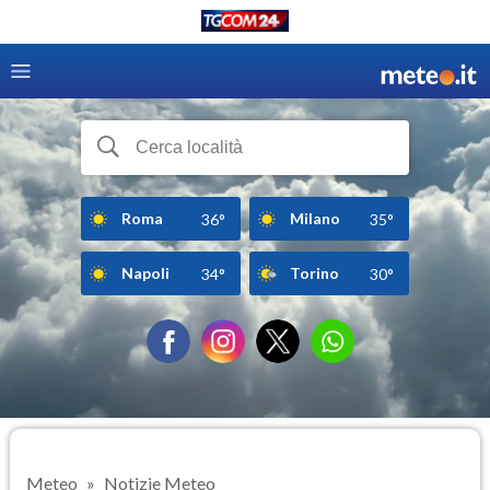
Roma
Milano
36°
35°
Napoli
Torino
34°
30°
Meteo
Notizie Meteo