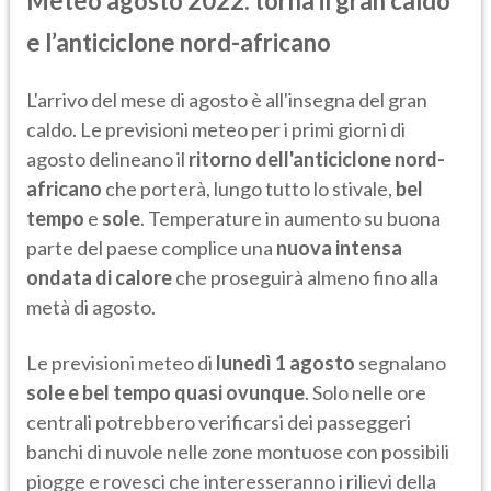
Meteo agosto 2022: torna il gran caldo
e l’anticiclone nord-africano
L'arrivo del mese di agosto è all'insegna del gran
caldo. Le previsioni meteo per i primi giorni di
agosto delineano il
ritorno dell'anticiclone nord-
africano
che porterà, lungo tutto lo stivale,
bel
tempo
e
sole
. Temperature in aumento su buona
parte del paese complice una
nuova intensa
ondata di calore
che proseguirà almeno fino alla
metà di agosto.
Le previsioni meteo di
lunedì 1 agosto
segnalano
sole e bel tempo quasi ovunque
. Solo nelle ore
centrali potrebbero verificarsi dei passeggeri
banchi di nuvole nelle zone montuose con possibili
piogge e rovesci che interesseranno i rilievi della