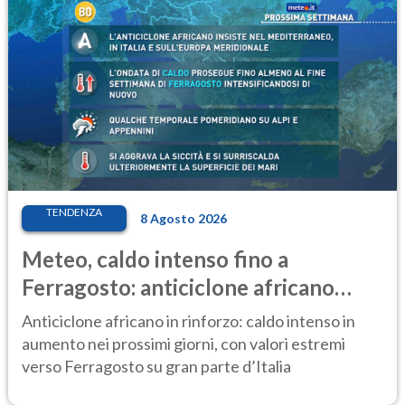
TENDENZA
8 Agosto 2026
Meteo, caldo intenso fino a
Ferragosto: anticiclone africano
ancora protagonista
Anticiclone africano in rinforzo: caldo intenso in
aumento nei prossimi giorni, con valori estremi
verso Ferragosto su gran parte d’Italia