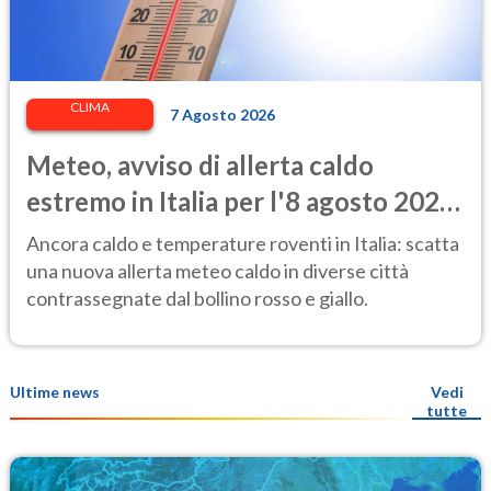
CLIMA
7 Agosto 2026
Meteo, avviso di allerta caldo
estremo in Italia per l'8 agosto 2026:
le città a rischio per il Ministero della
Ancora caldo e temperature roventi in Italia: scatta
Salute
una nuova allerta meteo caldo in diverse città
contrassegnate dal bollino rosso e giallo.
Ultime news
Vedi
tutte