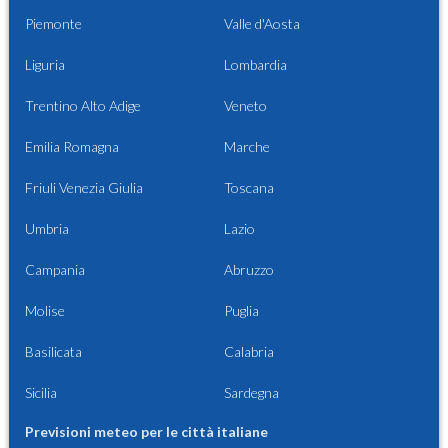
Piemonte
Valle d'Aosta
Liguria
Lombardia
Trentino Alto Adige
Veneto
Emilia Romagna
Marche
Friuli Venezia Giulia
Toscana
Umbria
Lazio
Campania
Abruzzo
Molise
Puglia
Basilicata
Calabria
Sicilia
Sardegna
Previsioni meteo per le città italiane