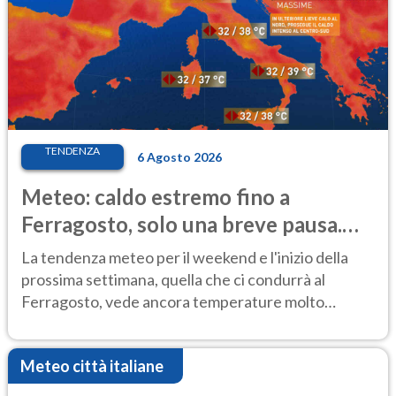
TENDENZA
6 Agosto 2026
Meteo: caldo estremo fino a
Ferragosto, solo una breve pausa.
Ecco dove
La tendenza meteo per il weekend e l'inizio della
prossima settimana, quella che ci condurrà al
Ferragosto, vede ancora temperature molto
elevate
Meteo città italiane