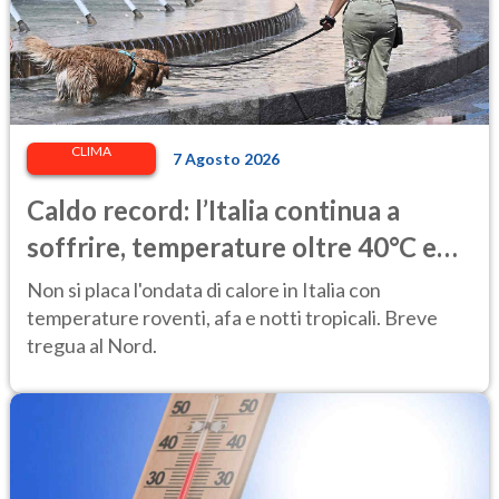
CLIMA
7 Agosto 2026
Caldo record: l’Italia continua a
soffrire, temperature oltre 40°C e
afa per altri 10 giorni
Non si placa l'ondata di calore in Italia con
temperature roventi, afa e notti tropicali. Breve
tregua al Nord.