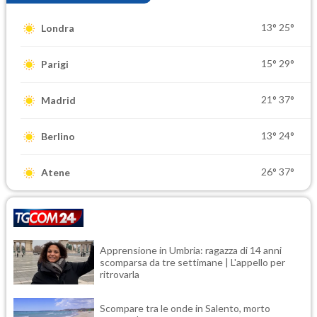
13°
25°
Londra
15°
29°
Parigi
21°
37°
Madrid
13°
24°
Berlino
26°
37°
Atene
Apprensione in Umbria: ragazza di 14 anni
scomparsa da tre settimane | L'appello per
ritrovarla
Scompare tra le onde in Salento, morto