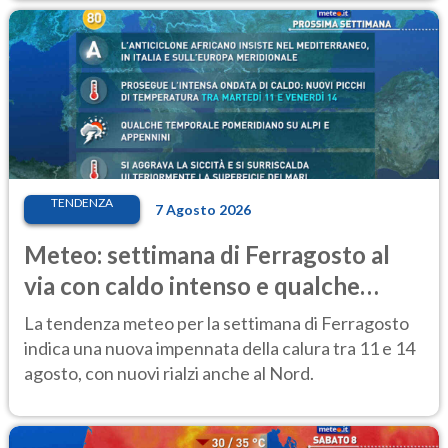
TENDENZA
7 Agosto 2026
Meteo: settimana di Ferragosto al
via con caldo intenso e qualche
temporale
La tendenza meteo per la settimana di Ferragosto
indica una nuova impennata della calura tra 11 e 14
agosto, con nuovi rialzi anche al Nord.