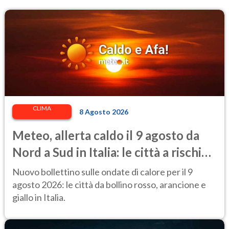
CLIMA
8 Agosto 2026
Meteo, allerta caldo il 9 agosto da
Nord a Sud in Italia: le città a rischio
per il Ministero della Salute
Nuovo bollettino sulle ondate di calore per il 9
agosto 2026: le città da bollino rosso, arancione e
giallo in Italia.