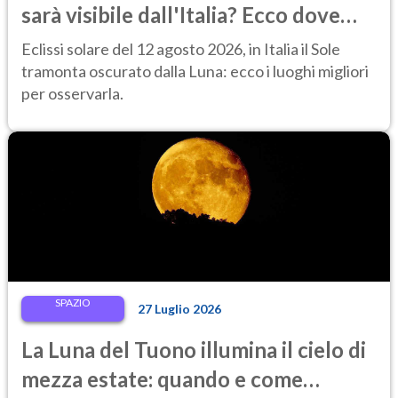
sarà visibile dall'Italia? Ecco dove
ammirarla al tramonto
Eclissi solare del 12 agosto 2026, in Italia il Sole
tramonta oscurato dalla Luna: ecco i luoghi migliori
per osservarla.
SPAZIO
27 Luglio 2026
La Luna del Tuono illumina il cielo di
mezza estate: quando e come