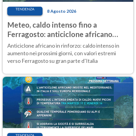
TENDENZA
8 Agosto 2026
Meteo, caldo intenso fino a
Ferragosto: anticiclone africano
ancora protagonista
Anticiclone africano in rinforzo: caldo intenso in
aumento nei prossimi giorni, con valori estremi
verso Ferragosto su gran parte d’Italia
TENDENZA