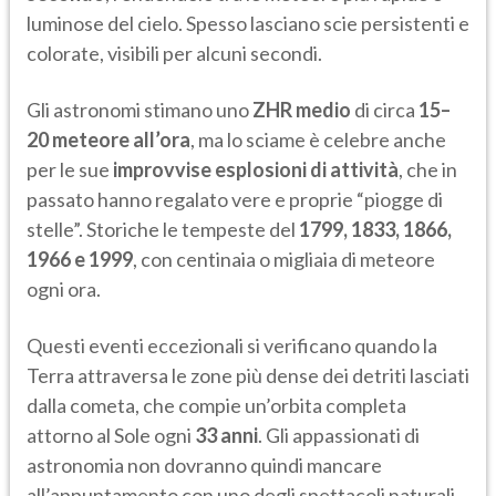
luminose del cielo. Spesso lasciano scie persistenti e
colorate, visibili per alcuni secondi.
Gli astronomi stimano uno
ZHR medio
di circa
15–
20 meteore all’ora
, ma lo sciame è celebre anche
per le sue
improvvise esplosioni di attività
, che in
passato hanno regalato vere e proprie “piogge di
stelle”. Storiche le tempeste del
1799, 1833, 1866,
1966 e 1999
, con centinaia o migliaia di meteore
ogni ora.
Questi eventi eccezionali si verificano quando la
Terra attraversa le zone più dense dei detriti lasciati
dalla cometa, che compie un’orbita completa
attorno al Sole ogni
33 anni
. Gli appassionati di
astronomia non dovranno quindi mancare
all’appuntamento con uno degli spettacoli naturali