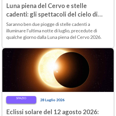
Luna piena del Cervo e stelle
cadenti: gli spettacoli del cielo di
fine luglio 2026 da non perdere
Saranno ben due piogge di stelle cadenti a
illuminare l'ultima notte di luglio, precedute di
qualche giorno dalla Luna piena del Cervo 2026.
SPAZIO
28 Luglio 2026
Eclissi solare del 12 agosto 2026: