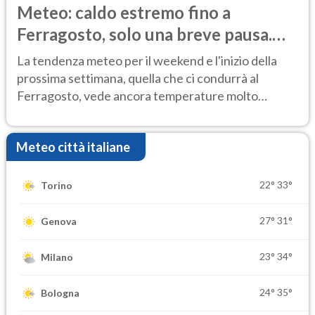
Meteo: caldo estremo fino a
Ferragosto, solo una breve pausa.
Ecco dove
La tendenza meteo per il weekend e l'inizio della
prossima settimana, quella che ci condurrà al
Ferragosto, vede ancora temperature molto
elevate
Meteo città italiane
22°
33°
Torino
27°
31°
Genova
23°
34°
Milano
24°
35°
Bologna