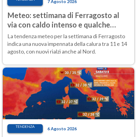
7 Agosto 2026
Meteo: settimana di Ferragosto al
via con caldo intenso e qualche
temporale
La tendenza meteo per la settimana di Ferragosto
indica una nuova impennata della calura tra 11 e 14
agosto, con nuovi rialzi anche al Nord.
TENDENZA
6 Agosto 2026