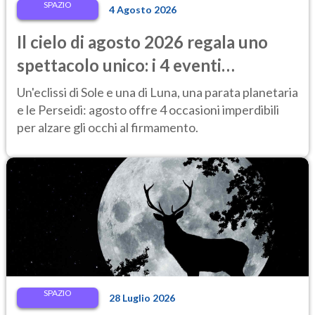
SPAZIO
4 Agosto 2026
Il cielo di agosto 2026 regala uno
spettacolo unico: i 4 eventi
astronomici da vedere
Un'eclissi di Sole e una di Luna, una parata planetaria
e le Perseidi: agosto offre 4 occasioni imperdibili
per alzare gli occhi al firmamento.
SPAZIO
28 Luglio 2026