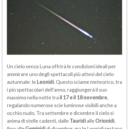
Un cielo senza Luna offrirà le condizioni ideali per
ammirare uno degli spettacoli più attesi del cielo
autunnale: le
Leonidi
. Questo sciame meteorico, tra
i più spettacolari dell’anno, raggiungerà il suo
massimo nella notte tra
il 17 e il 18 novembre
,
regalando numerose scie luminose visibili anche a
occhio nudo. Tra settembre e dicembre il cielo si
anima di stelle cadenti, dalle
Tauridi
alle
Orionidi
,
fino alle
Geminidi
di dicembre, ma le Leonidi restano