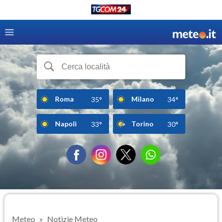
Roma
Milano
35°
34°
Napoli
Torino
33°
30°
Meteo
Notizie Meteo