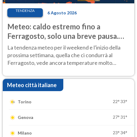
TENDENZA
6 Agosto 2026
Meteo: caldo estremo fino a
Ferragosto, solo una breve pausa.
Ecco dove
La tendenza meteo per il weekend e l'inizio della
prossima settimana, quella che ci condurrà al
Ferragosto, vede ancora temperature molto
elevate
Meteo città italiane
22°
33°
Torino
27°
31°
Genova
23°
34°
Milano