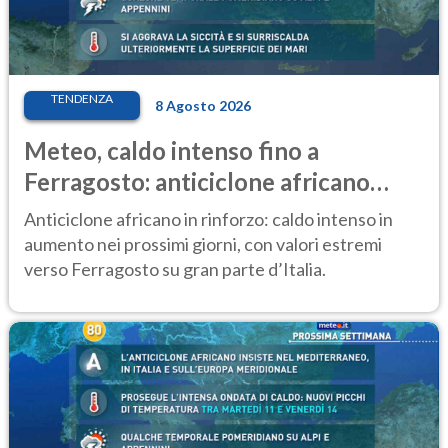
TENDENZA
8 Agosto 2026
Meteo, caldo intenso fino a
Ferragosto: anticiclone africano
ancora protagonista
Anticiclone africano in rinforzo: caldo intenso in
aumento nei prossimi giorni, con valori estremi
verso Ferragosto su gran parte d’Italia.