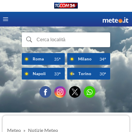
Roma
Milano
35°
34°
Napoli
Torino
33°
30°
Meteo
Notizie Meteo