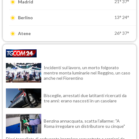
21°
37°
Madrid
13°
24°
Berlino
26°
37°
Atene
Incidenti sul lavoro, un morto folgorato
mentre monta luminarie nel Reggino, un caso
anche nel Fiorentino
Bisceglie, arrestati due latitanti ricercati da
tre anni: erano nascosti in un casolare
Benzina annacquata, scatta l'allarme: "A
Roma irregolare un distributore su cinque"
Dieci tonnellate di carburante irregolare sequestrate e sanzioni da