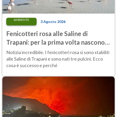
AMBIENTE
3 Agosto 2026
Fenicotteri rosa alle Saline di
Trapani: per la prima volta nascono
tre pulcini nella riserva
Notizia incredibile. I fenicotteri rosa si sono stabiliti
alle Saline di Trapani e sono nati tre pulcini. Ecco
cosa è successo e perché