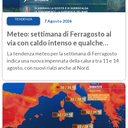
TENDENZA
7 Agosto 2026
Meteo: settimana di Ferragosto al
via con caldo intenso e qualche
temporale
La tendenza meteo per la settimana di Ferragosto
indica una nuova impennata della calura tra 11 e 14
agosto, con nuovi rialzi anche al Nord.