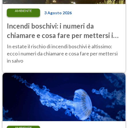
AMBIENTE
3 Agosto 2026
Incendi boschivi: i numeri da
chiamare e cosa fare per mettersi in
salvo
In estate il rischio di incendi boschivi è altissimo:
ecco i numeri da chiamare e cosa fare per mettersi
in salvo
AMBIENTE