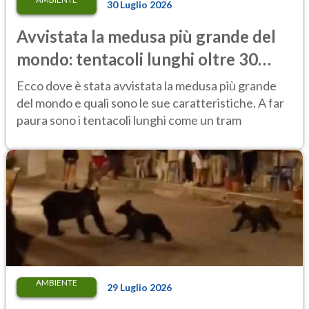
30 Luglio 2026
Avvistata la medusa più grande del
mondo: tentacoli lunghi oltre 30
metri, più di un tram cittadino
Ecco dove è stata avvistata la medusa più grande
del mondo e quali sono le sue caratteristiche. A far
paura sono i tentacoli lunghi come un tram
AMBIENTE
29 Luglio 2026