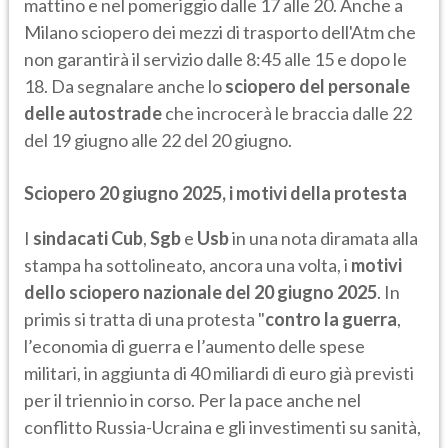
mattino e nel pomeriggio dalle 17 alle 20. Anche a
Milano sciopero dei mezzi di trasporto dell'Atm che
non garantirà il servizio dalle 8:45 alle 15 e dopo le
18. Da segnalare anche lo
sciopero
del personale
delle autostrade
che incrocerà le braccia dalle 22
del 19 giugno alle 22 del 20 giugno.
Sciopero 20 giugno 2025, i motivi della protesta
I
sindacati
Cub
,
Sgb
e
Usb
in una nota diramata alla
stampa ha sottolineato, ancora una volta, i
motivi
dello sciopero
nazionale del 20 giugno 2025
. In
primis si tratta di una protesta "
contro la guerra
,
l’economia di guerra e l’aumento delle spese
militari, in aggiunta di 40 miliardi di euro già previsti
per il triennio in corso. Per la pace anche nel
conflitto Russia-Ucraina e gli investimenti su sanità,