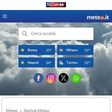
Roma
Milano
35°
35°
Napoli
Torino
34°
31°
Meteo
Notizie Meteo