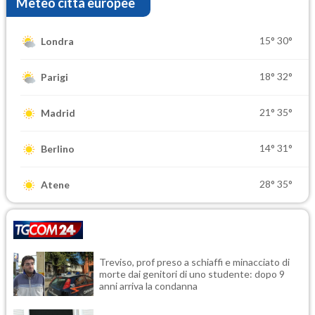
Meteo città europee
15°
30°
Londra
18°
32°
Parigi
21°
35°
Madrid
14°
31°
Berlino
28°
35°
Atene
Treviso, prof preso a schiaffi e minacciato di
morte dai genitori di uno studente: dopo 9
anni arriva la condanna