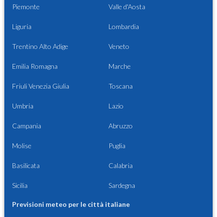
Piemonte
Valle d'Aosta
Liguria
Lombardia
Trentino Alto Adige
Veneto
Emilia Romagna
Marche
Friuli Venezia Giulia
Toscana
Umbria
Lazio
Campania
Abruzzo
Molise
Puglia
Basilicata
Calabria
Sicilia
Sardegna
Previsioni meteo per le città italiane