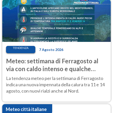
TENDENZA
7 Agosto 2026
Meteo: settimana di Ferragosto al
via con caldo intenso e qualche
temporale
La tendenza meteo per la settimana di Ferragosto
indica una nuova impennata della calura tra 11 e 14
agosto, con nuovi rialzi anche al Nord.
Meteo città italiane