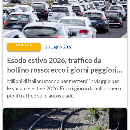
MOBILITÀ
23 Luglio 2026
Esodo estivo 2026, traffico da
bollino rosso: ecco i giorni peggiori
per mettersi in viaggio
Milioni di italiani stanno per mettersi in viaggio per
le vacanze estive 2026. Ecco i giorni da bollino nero
per il traffico sulle autostrade.