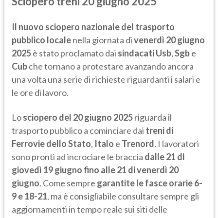
Sciopero treni 20 giugno 2025
Il nuovo sciopero nazionale del trasporto
pubblico locale
nella giornata di
venerdì 20 giugno
2025
è stato proclamato dai
sindacati Usb
,
Sgb
e
Cub
che tornano a protestare avanzando ancora
una volta una serie di richieste riguardanti i salari e
le ore di lavoro.
Lo
sciopero del 20 giugno 2025
riguarda il
trasporto pubblico a cominciare dai
treni di
Ferrovie dello Stato
,
Italo
e
Trenord
. I lavoratori
sono pronti ad incrociare le braccia
dalle 21 di
giovedì 19 giugno fino alle 21 di venerdì 20
giugno
. Come sempre
garantite le fasce orarie 6-
9 e 18-21
, ma è consigliabile consultare sempre gli
aggiornamenti in tempo reale sui siti delle