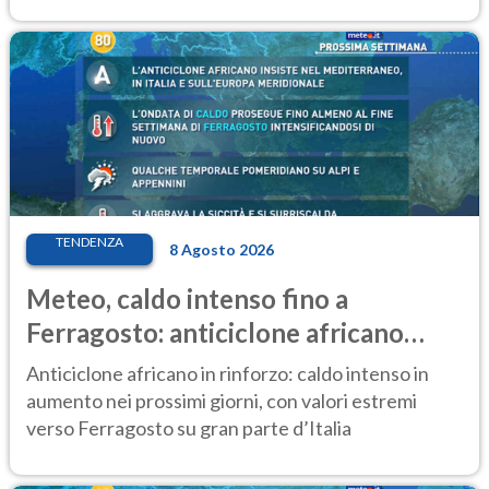
TENDENZA
8 Agosto 2026
Meteo, caldo intenso fino a
Ferragosto: anticiclone africano
ancora protagonista
Anticiclone africano in rinforzo: caldo intenso in
aumento nei prossimi giorni, con valori estremi
verso Ferragosto su gran parte d’Italia