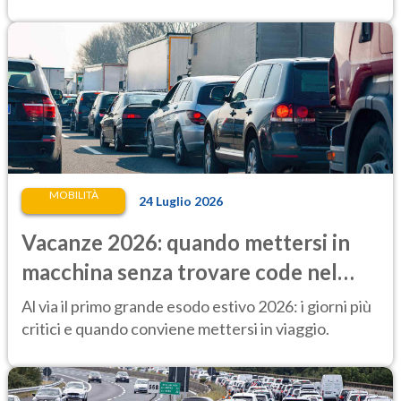
MOBILITÀ
24 Luglio 2026
Vacanze 2026: quando mettersi in
macchina senza trovare code nel
primo lungo esodo estivo
Al via il primo grande esodo estivo 2026: i giorni più
critici e quando conviene mettersi in viaggio.