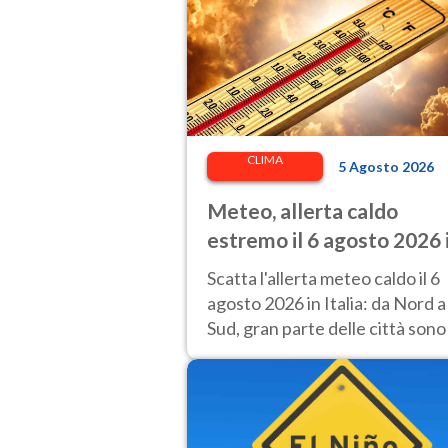
CLIMA
5 Agosto 2026
Meteo, allerta caldo
estremo il 6 agosto 2026 
27 città: Italia da bollino
Scatta l'allerta meteo caldo il 6
rosso
agosto 2026 in Italia: da Nord a
Sud, gran parte delle città sono
bollino rosso.