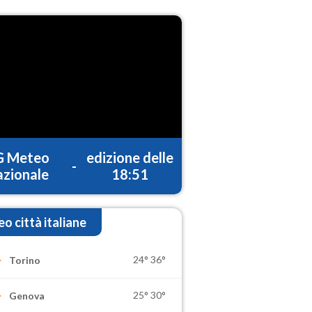
G Meteo
edizione delle
-
zionale
18:51
o città italiane
24°
36°
Torino
25°
30°
Genova