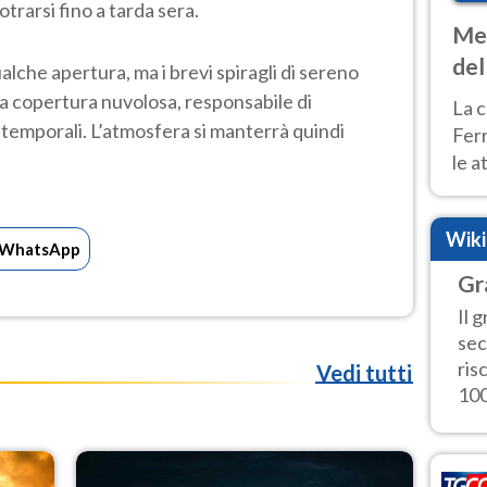
rarsi fino a tarda sera.
Met
del
qualche apertura, ma i brevi spiragli di sereno
ond
a copertura nuvolosa, responsabile di
La c
i temporali. L’atmosfera si manterrà quindi
Fer
le a
dom
cald
Wik
WhatsApp
Gr
Il 
sec
ris
Vedi tutti
100