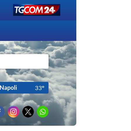
Napoli
33°