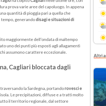
fragio
ha colpito
Cagliari
nelle ultime ore, con
 dura prova varie aree del capoluogo. In appena
una quantità di pioggia pari a quella che
ù tempo, generando
disagi e situazioni di
ntito maggiormente dell’ondata di maltempo
to uno dei punti più esposti agli allagamenti
chi assumono carattere eccezionale.
Altri a
a, Cagliari bloccata dagli
ttraversando la Sardegna, portando
rovesci e
isola. Le precipitazioni, diffuse e a tratti molto
tto il territorio regionale, dal settore