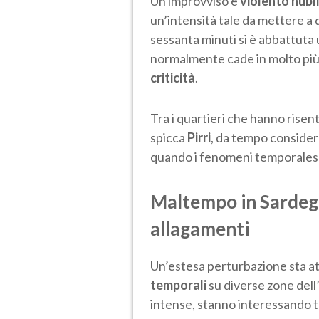
Un improvviso e
violento nubi
un’intensità tale da mettere a
sessanta minuti si è abbattuta 
normalmente cade in molto pi
criticità
.
Tra i quartieri che hanno rise
spicca
Pirri
, da tempo considera
quando i fenomeni temporales
Maltempo in Sardegn
allagamenti
Un’estesa perturbazione sta a
temporali
su diverse zone dell’
intense, stanno interessando tu