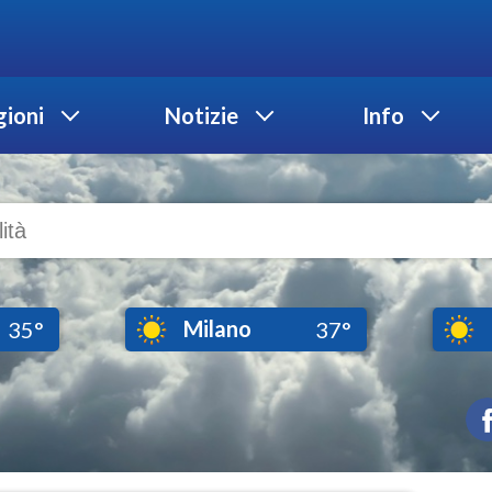
ioni
Notizie
Info
Milano
35°
37°