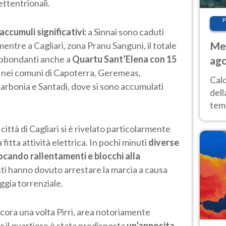
ettentrionali.
P
accumuli significativi:
a Sinnai sono caduti
Met
 mentre a Cagliari, zona Pranu Sanguni, il totale
abbondanti anche a
Quartu Sant’Elena con 15
ago
 nei comuni di Capoterra, Geremeas,
ai 
Cal
Carbonia e Santadi, dove si sono accumulati
dell
temp
inte
 città di Cagliari si è rivelato particolarmente
tre
itta attività elettrica. In pochi minuti
diverse
ocando rallentamenti e blocchi alla
sti hanno dovuto arrestare la marcia a causa
oggia torrenziale.
ancora una volta Pirri, area notoriamente
r il quartiere è stata predisposta
un’apposita