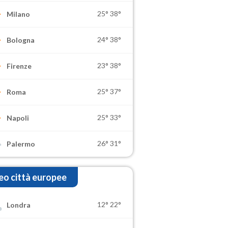
25°
38°
Milano
24°
38°
Bologna
23°
38°
Firenze
25°
37°
Roma
25°
33°
Napoli
26°
31°
Palermo
o città europee
12°
22°
Londra