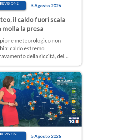
REVISIONE
5 Agosto 2026
eo, il caldo fuori scala
 molla la presa
copione meteorologico non
bia: caldo estremo,
avamento della siccità, del
hio incendi e temporali di
ore. Nessun cambiamento fino
ragosto
REVISIONE
5 Agosto 2026