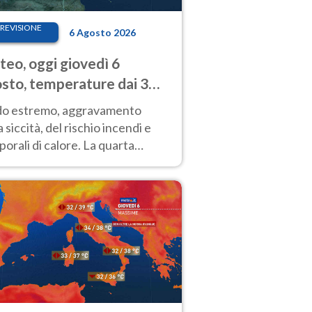
REVISIONE
6 Agosto 2026
eo, oggi giovedì 6
sto, temperature dai 33
40 gradi
do estremo, aggravamento
a siccità, del rischio incendi e
orali di calore. La quarta
nsa ondata di calore non dà
gua e durerà fino Ferragosto