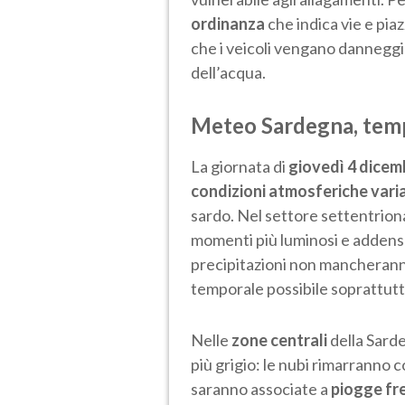
ordinanza
che indica vie e piaz
che i veicoli vengano danneggia
dell’acqua.
Meteo Sardegna, temp
La giornata di
giovedì 4 dicem
condizioni atmosferiche varia
sardo. Nel settore settentriona
momenti più luminosi e addensa
precipitazioni non mancheranno
temporale possibile soprattutto 
Nelle
zone centrali
della Sard
più grigio: le nubi rimarranno 
saranno associate a
piogge fr