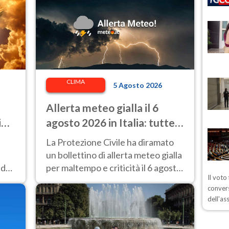
CLIMA
5 Agosto 2026
Allerta meteo gialla il 6
in
agosto 2026 in Italia: tutte
le regioni a rischio
La Protezione Civile ha diramato
un bollettino di allerta meteo gialla
 da
per maltempo e criticità il 6 agosto
Il voto
2026 in Italia: ecco dove.
convers
dell'as