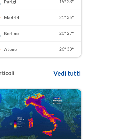
15°
23°
Parigi
21°
35°
Madrid
20°
27°
Berlino
26°
33°
Atene
rticoli
Vedi tutti