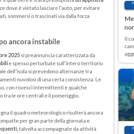
P
ze dove è vietato lasciare l’auto, per evitare
ti, sommersi o trascinati via dalla forza
Met
non
Il 
o ancora instabile
cam
aggr
bre 2025
si preannuncia caratterizzata da
risc
bili
e spesso perturbate sull’intero territorio
cal
le dell’isola si prevedono alternanze tra
Fer
menti nuvolosi di una certa consistenza. Le
, con rovesci intermittenti e qualche
tra le ore centrali e il pomeriggio.
egna il quadro meteorologico risulterà ancora
compatte per gran parte della giornata e
equenti,
talvolta accompagnate da attività
P