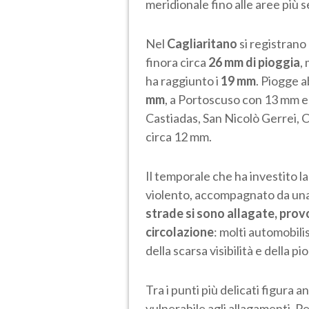
meridionale fino alle aree più s
Nel
Cagliaritano
si registrano
finora circa
26 mm di pioggia
,
ha raggiunto i
19 mm
. Piogge 
mm
, a Portoscuso con 13 mm e
Castiadas, San Nicolò Gerrei, 
circa 12 mm.
Il temporale che ha investito la
violento, accompagnato da una f
strade si sono allagate, prov
circolazione
: molti automobili
della scarsa visibilità e della pi
Tra i punti più delicati figura 
vulnerabile agli allagamenti. Pe