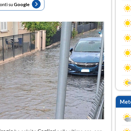
fonti su
Google
Mete