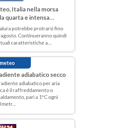
eo, Italia nella morsa
la quarta e intensa
ata di caldo
alura potrebbe protrarsi fino
ragosto. Continueranno quindi
ttuali caratteristiche a
inare le prossime giornate:
o estremo e temporali di calore
imeteo
adiente adiabatico secco
gradiente adiabatico per aria
ca è il raffreddamento o
caldamento, pari a 1°C ogni
 metr...