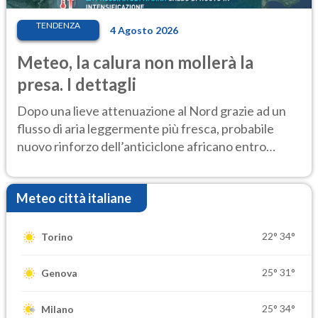
TENDENZA
4 Agosto 2026
Meteo, la calura non mollerà la
presa. I dettagli
Dopo una lieve attenuazione al Nord grazie ad un
flusso di aria leggermente più fresca, probabile
nuovo rinforzo dell’anticiclone africano entro
Ferragosto
Meteo città italiane
22°
34°
Torino
25°
31°
Genova
25°
34°
Milano