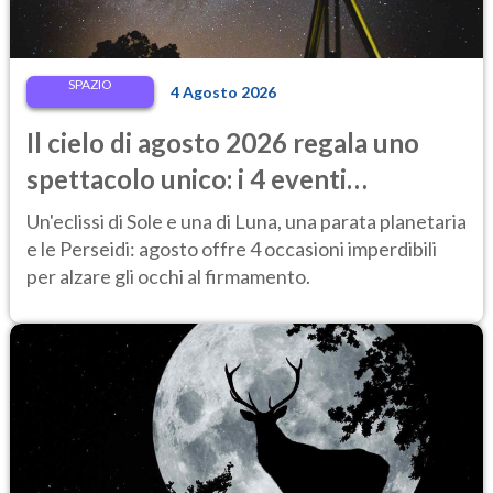
SPAZIO
4 Agosto 2026
Il cielo di agosto 2026 regala uno
spettacolo unico: i 4 eventi
astronomici da vedere
Un'eclissi di Sole e una di Luna, una parata planetaria
e le Perseidi: agosto offre 4 occasioni imperdibili
per alzare gli occhi al firmamento.