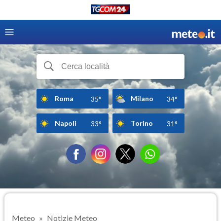
Roma
Milano
35°
34°
Napoli
Torino
33°
31°
Meteo
Notizie Meteo