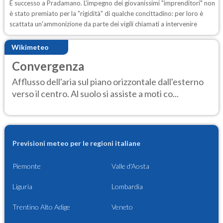
È successo a Pradamano. L'impegno dei giovanissimi "imprenditori" non
è stato premiato per la "rigidità" di qualche concittadino: per loro è
scattata un'ammonizione da parte dei vigili chiamati a intervenire
Wikimeteo
Convergenza
Afflusso dell'aria sul piano orizzontale dall'esterno
verso il centro. Al suolo si assiste a moti co...
Previsioni meteo per le regioni italiane
Piemonte
Valle d'Aosta
Liguria
Lombardia
Trentino Alto Adige
Veneto