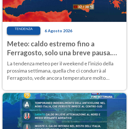
TENDENZA
6 Agosto 2026
Meteo: caldo estremo fino a
Ferragosto, solo una breve pausa.
Ecco dove
La tendenza meteo per il weekend e l'inizio della
prossima settimana, quella che ci condurrà al
Ferragosto, vede ancora temperature molto
elevate