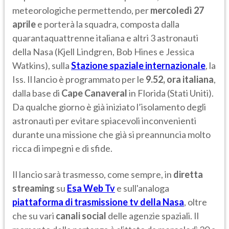
meteorologiche permettendo, per
mercoledì
27
aprile
e porterà la squadra, composta dalla
quarantaquattrenne italiana e altri 3 astronauti
della Nasa (Kjell Lindgren, Bob Hines e Jessica
Watkins), sulla
Stazione spaziale internazionale
, la
Iss. Il lancio è programmato per le
9.52, ora italiana
,
dalla base di
Cape Canaveral
in Florida (Stati Uniti).
Da qualche giorno è già iniziato l’isolamento degli
astronauti per evitare spiacevoli inconvenienti
durante una missione che già si preannuncia molto
ricca di impegni e di sfide.
Il lancio sarà trasmesso, come sempre, in
diretta
streaming
su
Esa Web Tv
e sull'analoga
piattaforma di trasmissione tv della Nasa
, oltre
che su vari
canali social
delle agenzie spaziali. Il