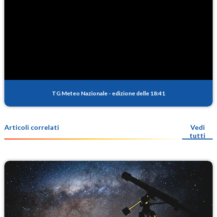
TG Meteo Nazionale
-
edizione delle 18:41
Articoli correlati
Vedi
tutti