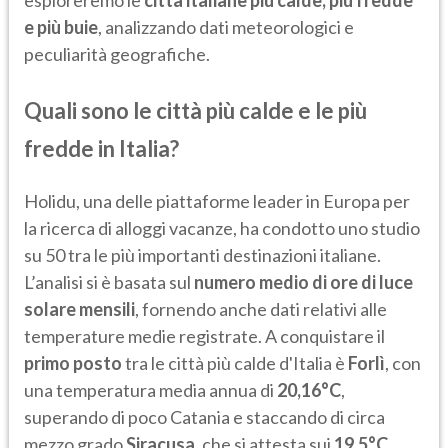
esploreremo le
città italiane più calde, più fredde
e più buie
, analizzando dati meteorologici e
peculiarità geografiche.
Quali sono le città più calde e le più
fredde in Italia?
Holidu, una delle piattaforme leader in Europa per
la ricerca di alloggi vacanze, ha condotto uno studio
su 50 tra le più importanti destinazioni italiane.
L’analisi si è basata sul
numero medio di ore di luce
solare mensili
, fornendo anche dati relativi alle
temperature medie registrate. A conquistare il
primo posto
tra le città più calde d'Italia è
Forlì
, con
una temperatura media annua di
20,16°C
,
superando di poco Catania e staccando di circa
mezzo grado
Siracusa
, che si attesta sui
19,5°C
.