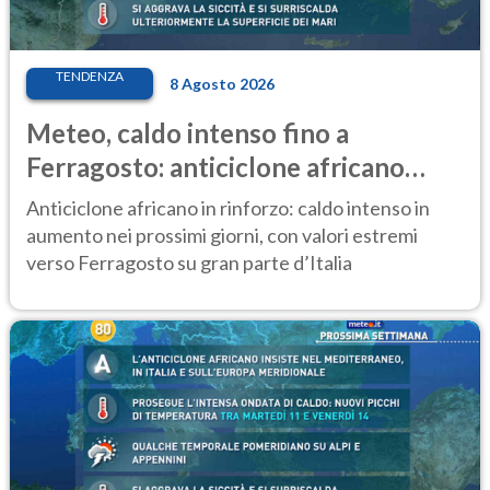
TENDENZA
8 Agosto 2026
Meteo, caldo intenso fino a
Ferragosto: anticiclone africano
ancora protagonista
Anticiclone africano in rinforzo: caldo intenso in
aumento nei prossimi giorni, con valori estremi
verso Ferragosto su gran parte d’Italia