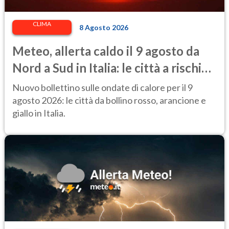
CLIMA
8 Agosto 2026
Meteo, allerta caldo il 9 agosto da
Nord a Sud in Italia: le città a rischio
per il Ministero della Salute
Nuovo bollettino sulle ondate di calore per il 9
agosto 2026: le città da bollino rosso, arancione e
giallo in Italia.