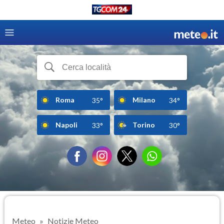
Roma
Milano
35°
34°
Napoli
Torino
33°
30°
Meteo
Notizie Meteo