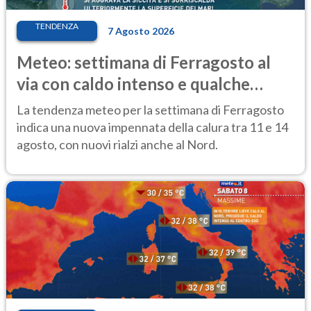
TENDENZA
7 Agosto 2026
Meteo: settimana di Ferragosto al
via con caldo intenso e qualche
temporale
La tendenza meteo per la settimana di Ferragosto
indica una nuova impennata della calura tra 11 e 14
agosto, con nuovi rialzi anche al Nord.