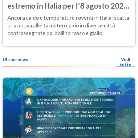
estremo in Italia per l'8 agosto 2026:
le città a rischio per il Ministero della
Ancora caldo e temperature roventi in Italia: scatta
Salute
una nuova allerta meteo caldo in diverse città
contrassegnate dal bollino rosso e giallo.
Ultime news
Vedi
tutte