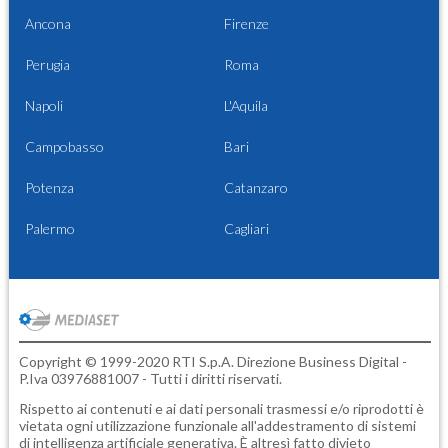
Ancona
Firenze
Perugia
Roma
Napoli
L'Aquila
Campobasso
Bari
Potenza
Catanzaro
Palermo
Cagliari
Copyright © 1999-2020 RTI S.p.A. Direzione Business Digital -
P.Iva 03976881007 - Tutti i diritti riservati.
Rispetto ai contenuti e ai dati personali trasmessi e/o riprodotti è
vietata ogni utilizzazione funzionale all'addestramento di sistemi
di intelligenza artificiale generativa. È altresì fatto divieto