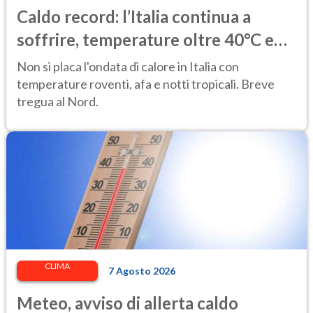
Caldo record: l’Italia continua a
soffrire, temperature oltre 40°C e
afa per altri 10 giorni
Non si placa l'ondata di calore in Italia con
temperature roventi, afa e notti tropicali. Breve
tregua al Nord.
CLIMA
7 Agosto 2026
Meteo, avviso di allerta caldo