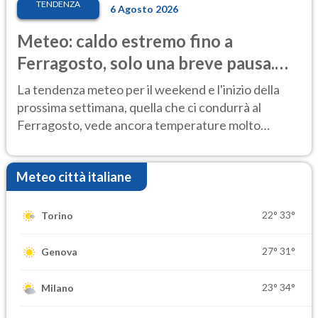
TENDENZA
6 Agosto 2026
Meteo: caldo estremo fino a
Ferragosto, solo una breve pausa.
Ecco dove
La tendenza meteo per il weekend e l'inizio della
prossima settimana, quella che ci condurrà al
Ferragosto, vede ancora temperature molto
elevate
Meteo città italiane
22°
33°
Torino
27°
31°
Genova
23°
34°
Milano