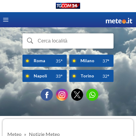
Roma
Milano
35°
37°
Napoli
Torino
33°
32°
Meteo
Notizie Meteo