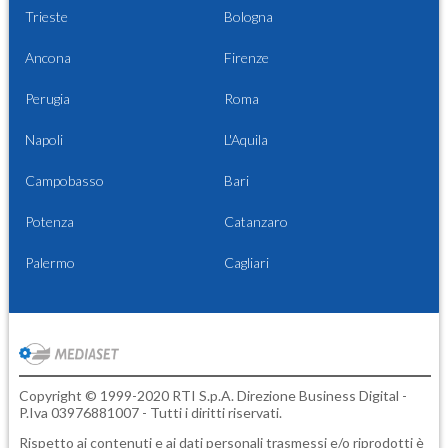
Trieste
Bologna
Ancona
Firenze
Perugia
Roma
Napoli
L'Aquila
Campobasso
Bari
Potenza
Catanzaro
Palermo
Cagliari
Copyright © 1999-2020 RTI S.p.A. Direzione Business Digital -
P.Iva 03976881007 - Tutti i diritti riservati.
Rispetto ai contenuti e ai dati personali trasmessi e/o riprodotti è