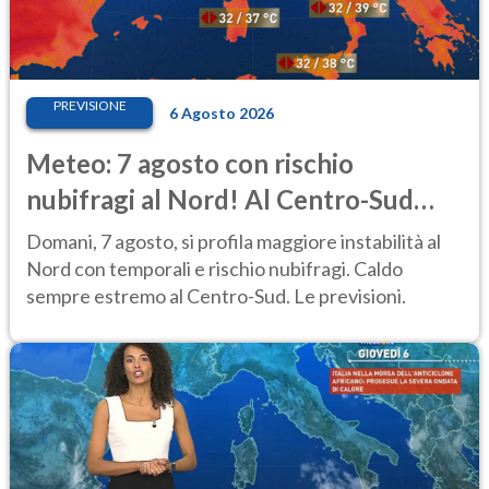
PREVISIONE
6 Agosto 2026
Meteo: 7 agosto con rischio
nubifragi al Nord! Al Centro-Sud
caldo estremo
Domani, 7 agosto, si profila maggiore instabilità al
Nord con temporali e rischio nubifragi. Caldo
sempre estremo al Centro-Sud. Le previsioni.