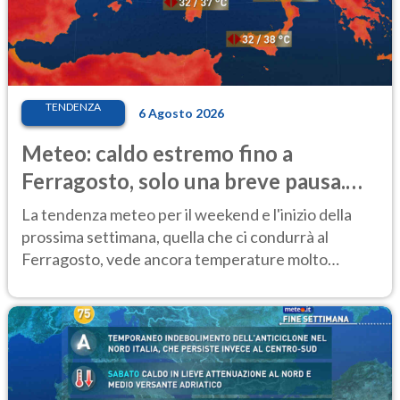
TENDENZA
6 Agosto 2026
Meteo: caldo estremo fino a
Ferragosto, solo una breve pausa.
Ecco dove
La tendenza meteo per il weekend e l'inizio della
prossima settimana, quella che ci condurrà al
Ferragosto, vede ancora temperature molto
elevate