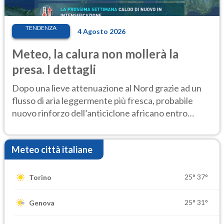
TENDENZA
4 Agosto 2026
Meteo, la calura non mollerà la
presa. I dettagli
Dopo una lieve attenuazione al Nord grazie ad un
flusso di aria leggermente più fresca, probabile
nuovo rinforzo dell’anticiclone africano entro
Ferragosto
Meteo città italiane
25°
37°
Torino
25°
31°
Genova