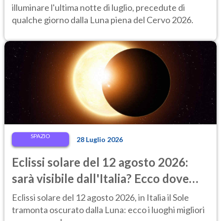
illuminare l'ultima notte di luglio, precedute di
qualche giorno dalla Luna piena del Cervo 2026.
SPAZIO
28 Luglio 2026
Eclissi solare del 12 agosto 2026:
sarà visibile dall'Italia? Ecco dove
ammirarla al tramonto
Eclissi solare del 12 agosto 2026, in Italia il Sole
tramonta oscurato dalla Luna: ecco i luoghi migliori