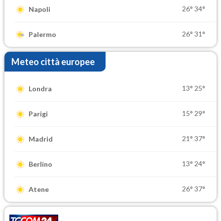
26°
34°
Napoli
26°
31°
Palermo
Meteo città europee
13°
25°
Londra
15°
29°
Parigi
21°
37°
Madrid
13°
24°
Berlino
26°
37°
Atene