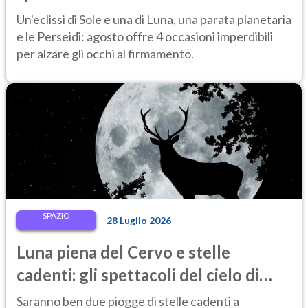
astronomici da vedere
Un'eclissi di Sole e una di Luna, una parata planetaria
e le Perseidi: agosto offre 4 occasioni imperdibili
per alzare gli occhi al firmamento.
SPAZIO
28 Luglio 2026
Luna piena del Cervo e stelle
cadenti: gli spettacoli del cielo di
fine luglio 2026 da non perdere
Saranno ben due piogge di stelle cadenti a