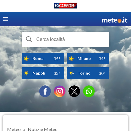
Roma
Milano
35°
34°
Napoli
Torino
33°
30°
Meteo
Notizie Meteo