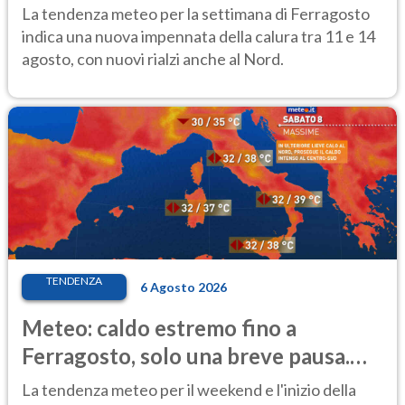
temporale
La tendenza meteo per la settimana di Ferragosto
indica una nuova impennata della calura tra 11 e 14
agosto, con nuovi rialzi anche al Nord.
TENDENZA
6 Agosto 2026
Meteo: caldo estremo fino a
Ferragosto, solo una breve pausa.
Ecco dove
La tendenza meteo per il weekend e l'inizio della