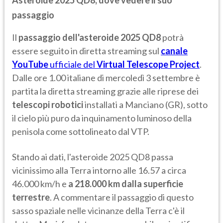
Asteroide 2025 QD8, dove vedere il suo
passaggio
Il
passaggio dell'asteroide 2025 QD8
potrà
essere seguito in diretta streaming sul
canale
YouTube
ufficiale del
Virtual Telescope Project
.
Dalle ore 1.00 italiane di mercoledì 3 settembre è
partita la diretta streaming grazie alle riprese dei
telescopi robotici
installati a Manciano (GR), sotto
il cielo più puro da inquinamento luminoso della
penisola come sottolineato dal VTP.
Stando ai dati, l'asteroide 2025 QD8 passa
vicinissimo alla Terra intorno alle 16.57 a circa
46.000 km/h e
a 218.000 km dalla superficie
terrestre
. A commentare il passaggio di questo
sasso spaziale nelle vicinanze della Terra c'è il