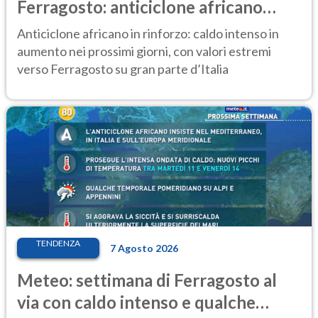
Ferragosto: anticiclone africano
ancora protagonista
Anticiclone africano in rinforzo: caldo intenso in
aumento nei prossimi giorni, con valori estremi
verso Ferragosto su gran parte d’Italia
TENDENZA
7 Agosto 2026
Meteo: settimana di Ferragosto al
via con caldo intenso e qualche