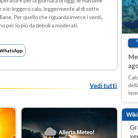
perature per la giornata di oggi, le massime
 o in leggero calo, leggermente al di sotto
aliane. Per quello che riguarda invece i venti,
 per lo più da deboli a moderati.
P
WhatsApp
Met
ago
ai 
Cal
dell
Vedi tutti
temp
inte
tre
Wik
Gr
ve