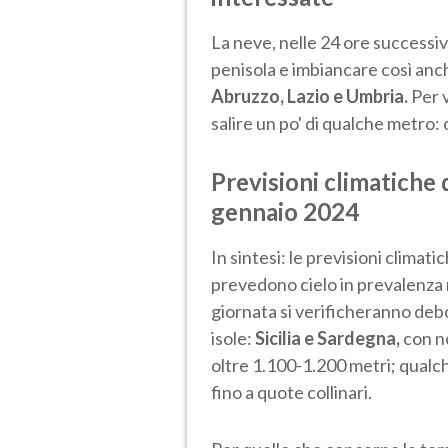
La neve, nelle 24 ore successi
penisola e imbiancare così anch
Abruzzo, Lazio e Umbria.
Per v
salire un po' di qualche metro: 
Previsioni climatiche d
gennaio 2024
In sintesi: le previsioni climat
prevedono cielo in prevalenza 
giornata si verificheranno debo
isole:
Sicilia e Sardegna,
con ne
oltre 1.100-1.200 metri; qualc
fino a quote collinari.