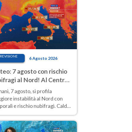
REVISIONE
6 Agosto 2026
eo: 7 agosto con rischio
ifragi al Nord! Al Centro-
 caldo estremo
ni, 7 agosto, si profila
iore instabilità al Nord con
orali e rischio nubifragi. Caldo
pre estremo al Centro-Sud. Le
isioni.