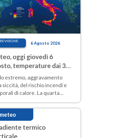
REVISIONE
6 Agosto 2026
eo, oggi giovedì 6
sto, temperature dai 33
40 gradi
do estremo, aggravamento
a siccità, del rischio incendi e
orali di calore. La quarta
nsa ondata di calore non dà
gua e durerà fino Ferragosto
imeteo
adiente termico
rticale