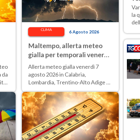
Var
la 
del
CLIMA
6 Agosto 2026
Maltempo, allerta meteo
gialla per temporali venerdì
7 agosto: le regioni colpite
eteo
Allerta meteo gialla venerdì 7
à da
agosto 2026 in Calabria,
ittà
Lombardia, Trentino-Alto Adige e
Veneto.