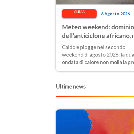
CLIMA
6 Agosto 2026
Meteo weekend: dominio
dell’anticiclone africano,
attenzione ai temporali
Caldo e piogge nel secondo
intensi. Le previsioni
weekend di agosto 2026: la qua
ondata di calore non molla la pr
ma arrivano i primi temporali di
stagione.
Ultime news