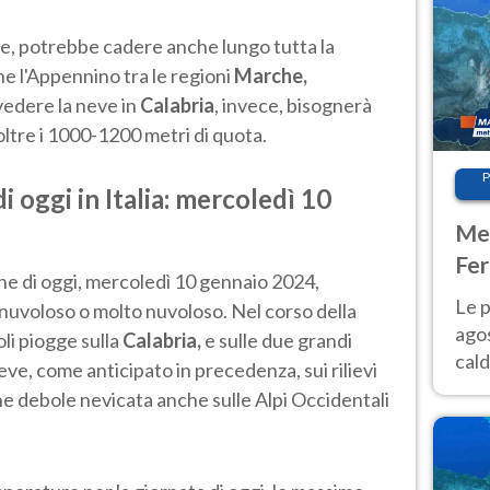
ve, potrebbe cadere anche lungo tutta la
e l'Appennino tra le regioni
Marche,
edere la neve in
Calabria
, invece, bisognerà
oltre i 1000-1200 metri di quota.
P
i oggi in Italia: mercoledì 10
Met
Fer
iche di oggi, mercoledì 10 gennaio 2024,
Nor
Le p
nuvoloso o molto nuvoloso. Nel corso della
agos
li piogge sulla
Calabria,
e
sulle due grandi
cald
ve, come anticipato in precedenza, sui rilievi
all'
he debole nevicata anche sulle Alpi Occidentali
Nor