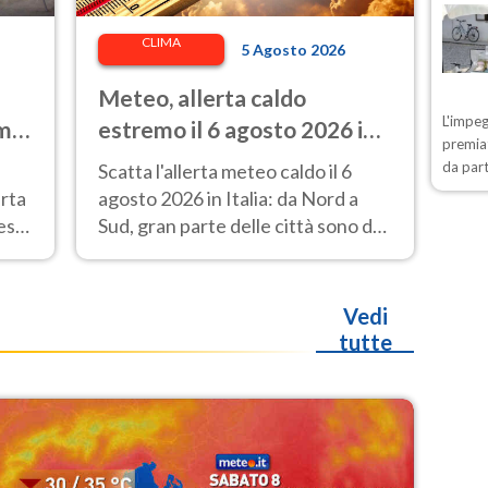
CLIMA
5 Agosto 2026
Meteo, allerta caldo
L'impeg
 ma
estremo il 6 agosto 2026 in
premiat
27 città: Italia da bollino
da part
Scatta l'allerta meteo caldo il 6
rosso
rta
agosto 2026 in Italia: da Nord a
esa,
Sud, gran parte delle città sono da
bollino rosso.
Vedi
tutte