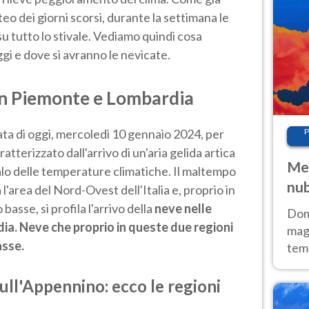
eo dei giorni scorsi, durante la settimana le
 tutto lo stivale. Vediamo quindi cosa
ggi e dove si avranno le nevicate.
in Piemonte e Lombardia
nata di oggi, mercoledì 10 gennaio 2024, per
P
ratterizzato dall'arrivo di un'aria gelida artica
Met
lo delle temperature climatiche. Il maltempo
nub
 l'area del Nord-Ovest dell'Italia e, proprio in
Sud
asse, si profila l'arrivo della
neve nelle
Doma
ia. Neve che proprio in queste due regioni
magg
asse.
temp
sem
prev
ull'Appennino: ecco le regioni