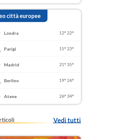
o città europee
12°
22°
Londra
15°
23°
Parigi
21°
35°
Madrid
19°
26°
Berlino
26°
34°
Atene
rticoli
Vedi tutti