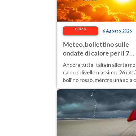
CLIMA
6 Agosto 2026
Meteo, bollettino sulle
ondate di calore per il 7
agosto 2026: 26 città da
Ancora tutta Italia in allerta m
bollino rosso in Italia
caldo di livello massimo: 26 citt
bollino rosso, mentre una sola c
passa al bollino giallo.