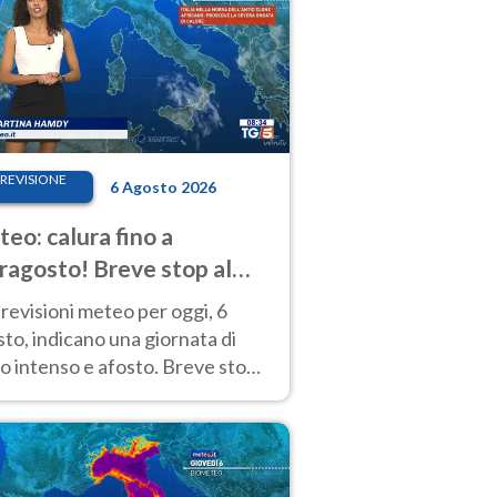
REVISIONE
6 Agosto 2026
eo: calura fino a
ragosto! Breve stop al
d tra 7 e 9 agosto
revisioni meteo per oggi, 6
to, indicano una giornata di
o intenso e afosto. Breve stop
Anticiclone solo sulle regioni del
d.