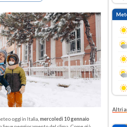
Mete
Altri a
eteo oggi in Italia,
mercoledì 10 gennaio
un lieve peggioramento del clima. Come già