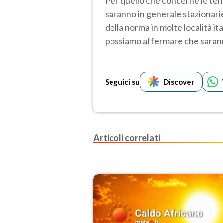
Per quello che concerne le tem
saranno in generale stazionarie
della norma in molte località it
possiamo affermare che saranno
Seguici su
Discover
Articoli correlati