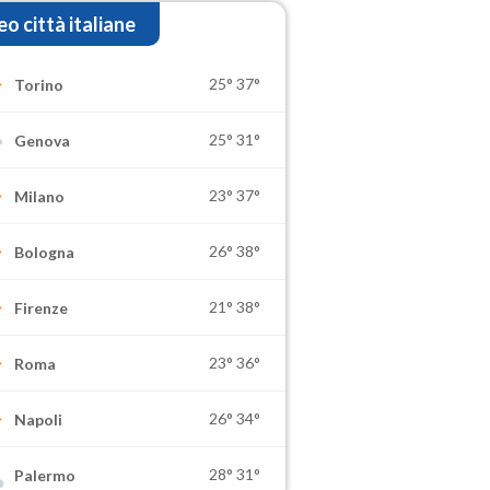
o città italiane
25°
37°
Torino
25°
31°
Genova
23°
37°
Milano
26°
38°
Bologna
21°
38°
Firenze
23°
36°
Roma
26°
34°
Napoli
28°
31°
Palermo