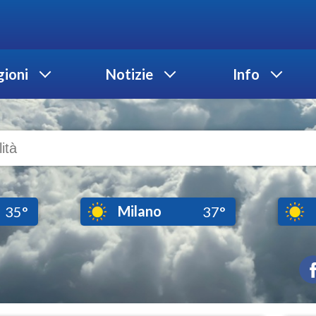
ioni
Notizie
Info
Milano
35°
37°