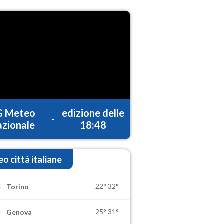
G Meteo
edizione delle
-
zionale
18:48
o città italiane
22°
32°
Torino
25°
31°
Genova