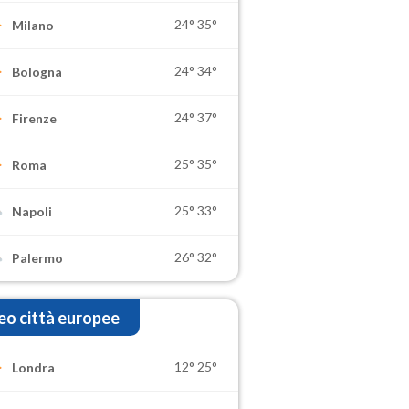
24°
35°
Milano
24°
34°
Bologna
24°
37°
Firenze
25°
35°
Roma
25°
33°
Napoli
26°
32°
Palermo
o città europee
12°
25°
Londra