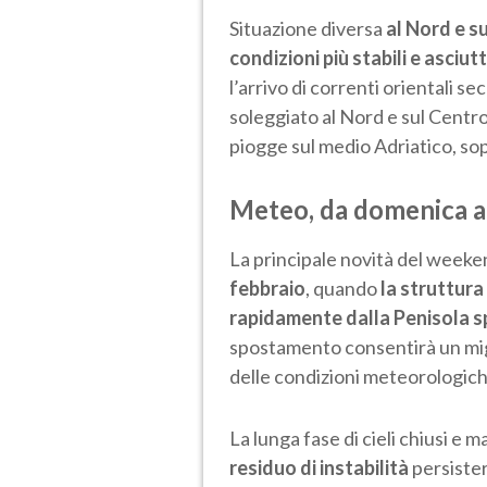
Situazione diversa
al Nord e s
condizioni più stabili e asciut
l’arrivo di correnti orientali s
soleggiato al Nord e sul Centr
piogge sul medio Adriatico, so
Meteo, da domenica a
La principale novità del weeken
febbraio
, quando
la struttura
rapidamente dalla Penisola s
spostamento consentirà un mig
delle condizioni meteorologich
La lunga fase di cieli chiusi e 
residuo di instabilità
persister