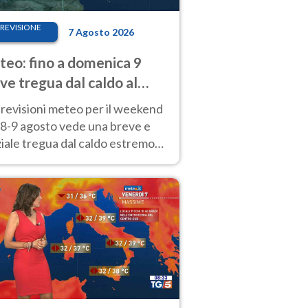
REVISIONE
7 Agosto 2026
eo: fino a domenica 9
ve tregua dal caldo al
d! Altrove calura e afa
revisioni meteo per il weekend
'8-9 agosto vede una breve e
iale tregua dal caldo estremo
Nord mentre altrove persistono
radi.