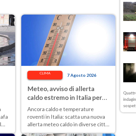
CLIMA
7 Agosto 2026
Meteo, avviso di allerta
Quattro
caldo estremo in Italia per
indagin
l'8 agosto 2026: le città a
sospett
n
Ancora caldo e temperature
rischio per il Ministero della
 afa
roventi in Italia: scatta una nuova
Salute
l
allerta meteo caldo in diverse città
contrassegnate dal bollino rosso e