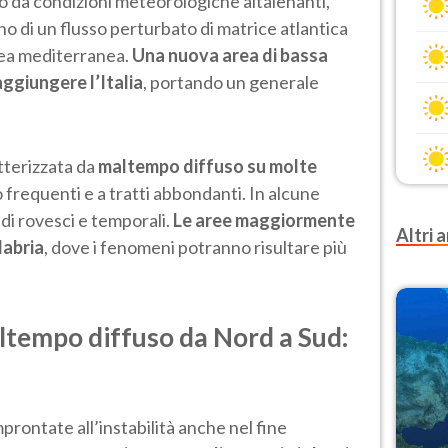
 da condizioni meteorologiche altalenanti,
no di un flusso perturbato di matrice atlantica
rea mediterranea.
Una nuova area di bassa
aggiungere l’Italia
, portando un generale
tterizzata da
maltempo diffuso su molte
 frequenti e a tratti abbondanti. In alcune
 di rovesci e temporali.
Le aree maggiormente
Altri a
labria
, dove i fenomeni potranno risultare più
tempo diffuso da Nord a Sud:
rontate all’instabilità anche nel fine