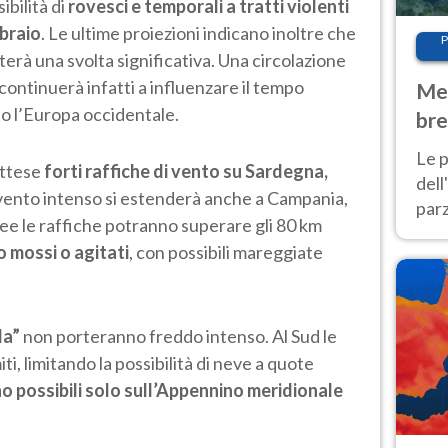
ibilità di
rovesci e temporali a tratti violenti
bbraio
. Le ultime proiezioni indicano inoltre che
P
erà una svolta significativa. Una circolazione
 continuerà infatti a influenzare il tempo
Met
ato l’Europa occidentale.
bre
Nor
Le p
attese
forti raffiche di vento su Sardegna,
dell
vento intenso si estenderà anche a Campania,
parz
aree le raffiche potranno superare gli 80 km
al 
o mossi o agitati
, con possibili mareggiate
40 g
la”
non porteranno freddo intenso. Al Sud le
, limitando la possibilità di neve a quote
o possibili solo sull’Appennino meridionale