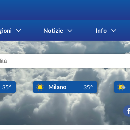
ioni
Notizie
Info
Milano
35°
35°