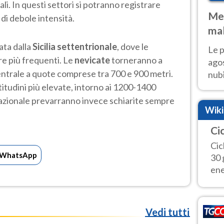
li. In questi settori si potranno registrare
Met
i debole intensità.
mal
fin
ata dalla
Sicilia settentrionale
, dove le
Le p
re più frequenti. Le
nevicate
torneranno a
agos
a centrale a quote comprese tra 700 e 900 metri.
nubi
ltitudini più elevate, intorno ai 1200-1400
Cen
mol
 nazionale prevarranno invece schiarite sempre
Wik
Cic
Cic
WhatsApp
30 
ene
Vedi tutti