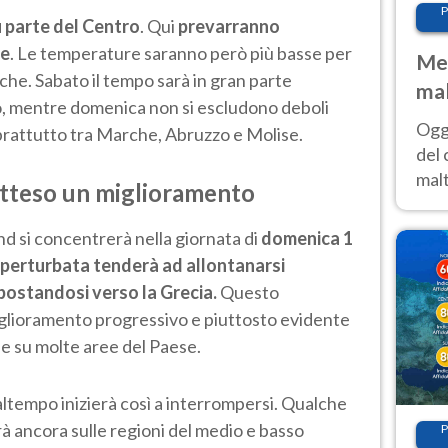
P
u parte del Centro
. Qui
prevarranno
te
. Le temperature saranno però più basse per
Met
ecche. Sabato il tempo sarà in gran parte
mal
o, mentre domenica non si escludono deboli
nub
Oggi
prattutto tra Marche, Abruzzo e Molise.
es
del 
malt
tteso un miglioramento
estr
prev
d si concentrerà nella giornata di
domenica 1
 perturbata tenderà ad allontanarsi
postandosi verso la Grecia.
Questo
lioramento progressivo e piuttosto evidente
e su molte aree del Paese.
maltempo inizierà così a interrompersi. Qualche
à ancora sulle regioni del medio e basso
P