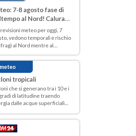
eo: 7-8 agosto fase di
tempo al Nord! Calura
o a Ferragosto
revisioni meteo per oggi, 7
to, vedono temporali e rischio
fragi al Nord mentre al
tro-Sud sole e caldo sempre
to intenso.
imeteo
loni tropicali
loni che si generano tra i 10 e i
gradi di latitudine traendo
rgia dalle acque superficiali...