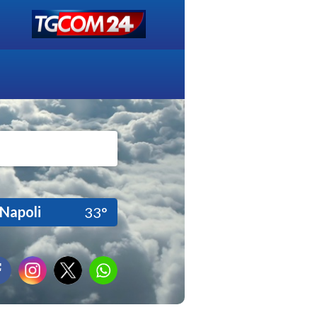
Napoli
33°