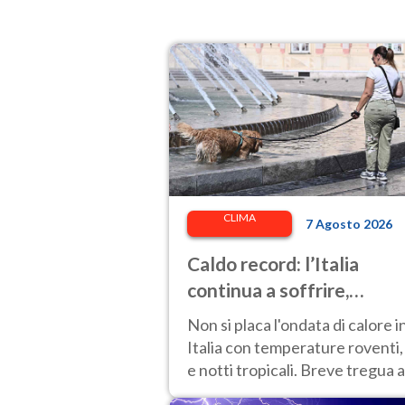
CLIMA
7 Agosto 2026
Caldo record: l’Italia
continua a soffrire,
temperature oltre 40°C e
Non si placa l'ondata di calore i
afa per altri 10 giorni
Italia con temperature roventi,
e notti tropicali. Breve tregua a
Nord.