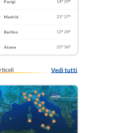
14°
29°
Parigi
21°
37°
Madrid
13°
24°
Berlino
25°
36°
Atene
rticoli
Vedi tutti