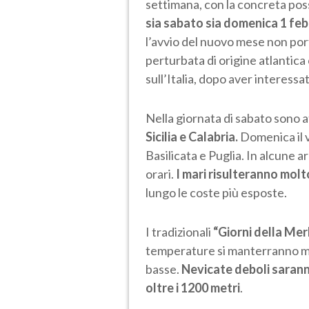
settimana, con la concreta poss
sia sabato sia domenica 1 fe
l’avvio del nuovo mese non port
perturbata di origine atlantica
sull’Italia, dopo aver interess
Nella giornata di sabato sono 
Sicilia e Calabria.
Domenica il 
Basilicata e Puglia. In alcune 
orari.
I mari risulteranno molt
lungo le coste più esposte.
I tradizionali
“Giorni della Mer
temperature si manterranno miti
basse.
Nevicate deboli sarann
oltre i 1200 metri
.