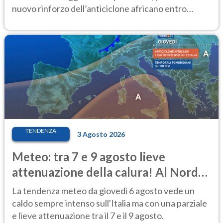
nuovo rinforzo dell’anticiclone africano entro
Ferragosto
TENDENZA
3 Agosto 2026
Meteo: tra 7 e 9 agosto lieve
attenuazione della calura! Al Nord
rischio temporali
La tendenza meteo da giovedì 6 agosto vede un
caldo sempre intenso sull'Italia ma con una parziale
e lieve attenuazione tra il 7 e il 9 agosto.