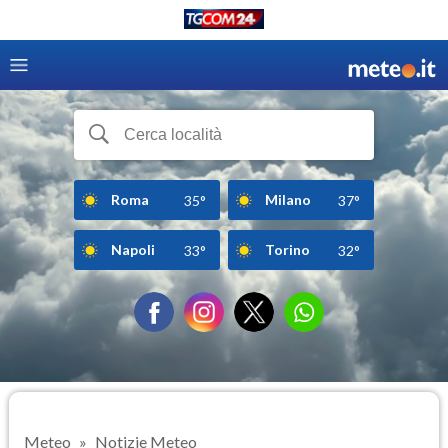
Roma
Milano
35°
37°
Napoli
Torino
33°
32°
Meteo
Notizie Meteo