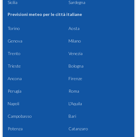
Sicilia
Sardegna
Previsioni meteo per le città italiane
Torino
Aosta
Genova
Milano
Trento
Venezia
Trieste
Bologna
Ancona
Firenze
Perugia
Roma
Napoli
L'Aquila
Campobasso
Bari
Potenza
Catanzaro