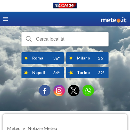
Roma
Milano
36°
36°
Napoli
Torino
34°
32°
Meteo
Notizie Meteo