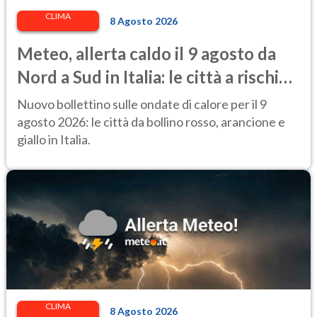
CLIMA
8 Agosto 2026
Meteo, allerta caldo il 9 agosto da
Nord a Sud in Italia: le città a rischio
per il Ministero della Salute
Nuovo bollettino sulle ondate di calore per il 9
agosto 2026: le città da bollino rosso, arancione e
giallo in Italia.
CLIMA
8 Agosto 2026