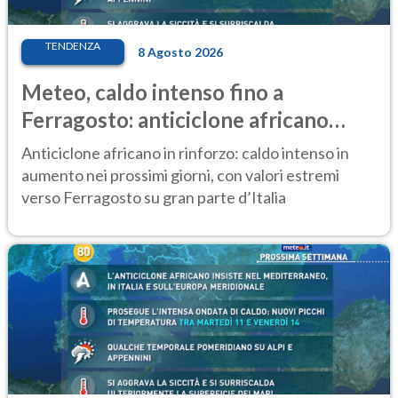
TENDENZA
8 Agosto 2026
Meteo, caldo intenso fino a
Ferragosto: anticiclone africano
ancora protagonista
Anticiclone africano in rinforzo: caldo intenso in
aumento nei prossimi giorni, con valori estremi
verso Ferragosto su gran parte d’Italia