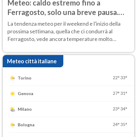
Meteo: caldo estremo fino a
Ferragosto, solo una breve pausa.
Ecco dove
La tendenza meteo per il weekend e l'inizio della
prossima settimana, quella che ci condurrà al
Ferragosto, vede ancora temperature molto
elevate
Meteo città italiane
22°
33°
Torino
27°
31°
Genova
23°
34°
Milano
24°
35°
Bologna