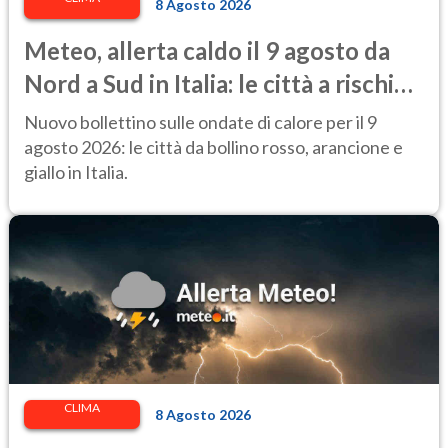
8 Agosto 2026
Meteo, allerta caldo il 9 agosto da
Nord a Sud in Italia: le città a rischio
per il Ministero della Salute
Nuovo bollettino sulle ondate di calore per il 9
agosto 2026: le città da bollino rosso, arancione e
giallo in Italia.
CLIMA
8 Agosto 2026