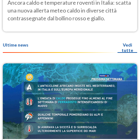
le città a rischio per il Ministero della
Ancora caldo e temperature roventi in Italia: scatta
Salute
una nuova allerta meteo caldo in diverse città
contrassegnate dal bollino rosso e giallo.
Ultime news
Vedi
tutte