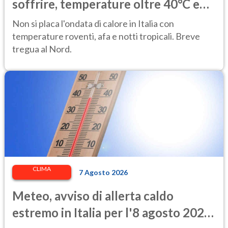
soffrire, temperature oltre 40°C e
afa per altri 10 giorni
Non si placa l'ondata di calore in Italia con
temperature roventi, afa e notti tropicali. Breve
tregua al Nord.
CLIMA
7 Agosto 2026
Meteo, avviso di allerta caldo
estremo in Italia per l'8 agosto 2026: