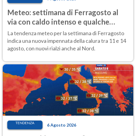
Meteo: settimana di Ferragosto al
via con caldo intenso e qualche
temporale
La tendenza meteo per la settimana di Ferragosto
indica una nuova impennata della calura tra 11 e 14
agosto, con nuovi rialzi anche al Nord.
TENDENZA
6 Agosto 2026