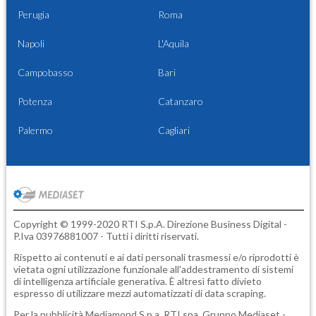
Perugia
Roma
Napoli
L'Aquila
Campobasso
Bari
Potenza
Catanzaro
Palermo
Cagliari
Copyright © 1999-2020 RTI S.p.A. Direzione Business Digital -
P.Iva 03976881007 - Tutti i diritti riservati.
Rispetto ai contenuti e ai dati personali trasmessi e/o riprodotti è
vietata ogni utilizzazione funzionale all'addestramento di sistemi
di intelligenza artificiale generativa. È altresì fatto divieto
espresso di utilizzare mezzi automatizzati di data scraping.
Per la pubblicità
Mediamond S.p.a.
RTI spa, Gruppo Mediaset -