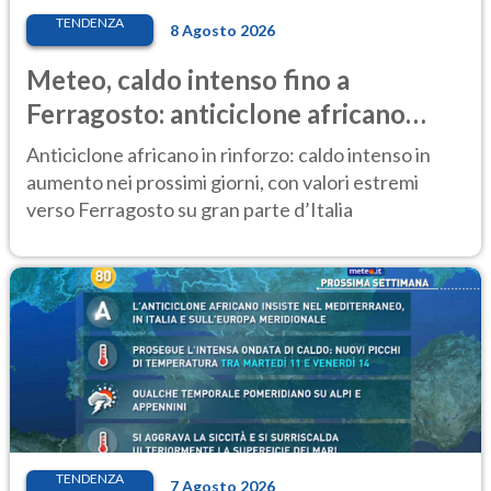
TENDENZA
8 Agosto 2026
Meteo, caldo intenso fino a
Ferragosto: anticiclone africano
ancora protagonista
Anticiclone africano in rinforzo: caldo intenso in
aumento nei prossimi giorni, con valori estremi
verso Ferragosto su gran parte d’Italia
TENDENZA
7 Agosto 2026