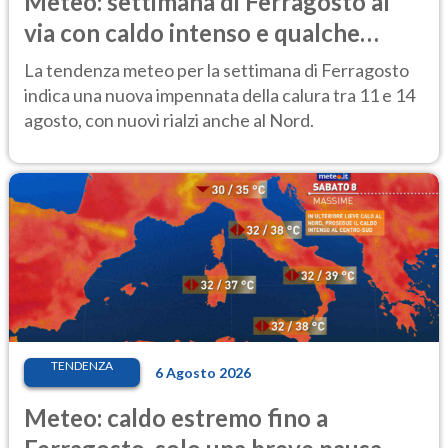
Meteo: settimana di Ferragosto al
via con caldo intenso e qualche
temporale
La tendenza meteo per la settimana di Ferragosto
indica una nuova impennata della calura tra 11 e 14
agosto, con nuovi rialzi anche al Nord.
TENDENZA
6 Agosto 2026
Meteo: caldo estremo fino a