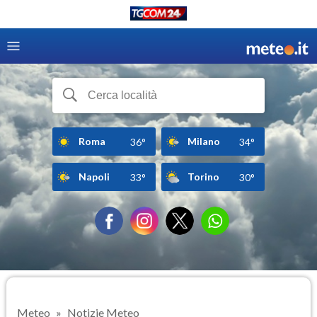
Roma
Milano
36°
34°
Napoli
Torino
33°
30°
Meteo
Notizie Meteo