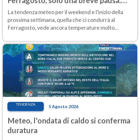
Ferragosto, solo una breve pausa.
Ecco dove
La tendenza meteo per il weekend e l'inizio della
prossima settimana, quella che ci condurrà al
Ferragosto, vede ancora temperature molto
elevate
TENDENZA
5 Agosto 2026
Meteo, l'ondata di caldo si conferma
duratura