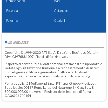
Campobasso
Bari
Potenza
Catanzaro
Palermo
Cagliari
Copyright © 1999-2020 RTI S.p.A. Direzione Business Digital -
P.Iva 03976881007 - Tutti i diritti riservati.
Rispetto ai contenuti e ai dati personali trasmessi e/o riprodotti è
vietata ogni utilizzazione funzionale all'addestramento di sistemi
di intelligenza artificiale generativa. È altresì fatto divieto
espresso di utilizzare mezzi automatizzati di data scraping.
Per la pubblicità
Mediamond S.p.a.
RTI spa, Gruppo Mediaset -
Sede legale: 00187 Roma Largo del Nazareno 8 - Cap. Soc. €
500.000.007,00 int. vers. - Registro delle Imprese di Roma,
C.F.06921720154