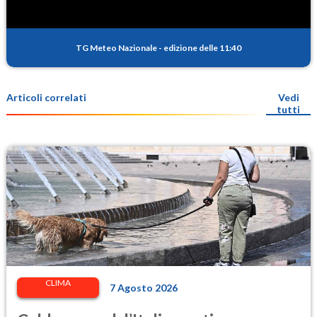
TG Meteo Nazionale
-
edizione delle 11:40
Articoli correlati
Vedi
tutti
CLIMA
7 Agosto 2026