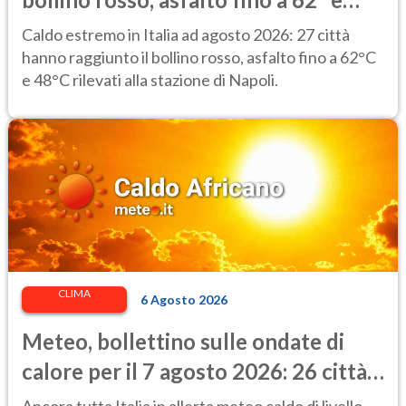
punte di 48° alla stazione di Napoli
Caldo estremo in Italia ad agosto 2026: 27 città
hanno raggiunto il bollino rosso, asfalto fino a 62°C
e 48°C rilevati alla stazione di Napoli.
CLIMA
6 Agosto 2026
Meteo, bollettino sulle ondate di
calore per il 7 agosto 2026: 26 città
da bollino rosso in Italia