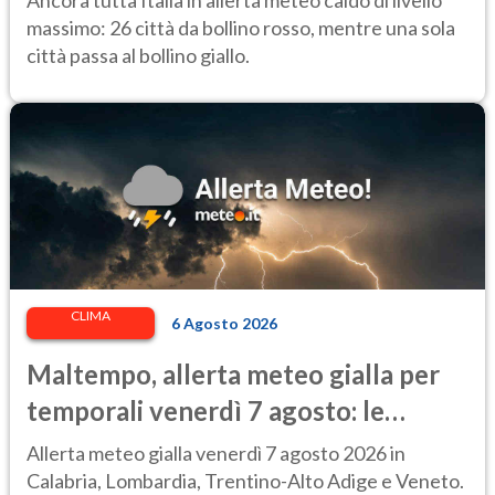
Ancora tutta Italia in allerta meteo caldo di livello
massimo: 26 città da bollino rosso, mentre una sola
città passa al bollino giallo.
CLIMA
6 Agosto 2026
Maltempo, allerta meteo gialla per
temporali venerdì 7 agosto: le
regioni colpite
Allerta meteo gialla venerdì 7 agosto 2026 in
Calabria, Lombardia, Trentino-Alto Adige e Veneto.