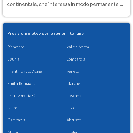
continentale, che interessa in modo permanente ...
Previsioni meteo per le regioni italiane
Piemonte
Valle d'Aosta
Liguria
Lombardia
Trentino Alto Adige
Veneto
Emilia Romagna
Marche
Friuli Venezia Giulia
Toscana
Umbria
Lazio
Campania
Abruzzo
Molise
Puglia