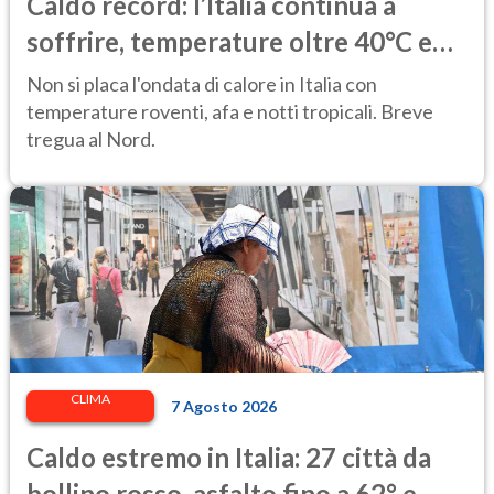
Caldo record: l’Italia continua a
soffrire, temperature oltre 40°C e
afa per altri 10 giorni
Non si placa l'ondata di calore in Italia con
temperature roventi, afa e notti tropicali. Breve
tregua al Nord.
CLIMA
7 Agosto 2026
Caldo estremo in Italia: 27 città da
bollino rosso, asfalto fino a 62° e