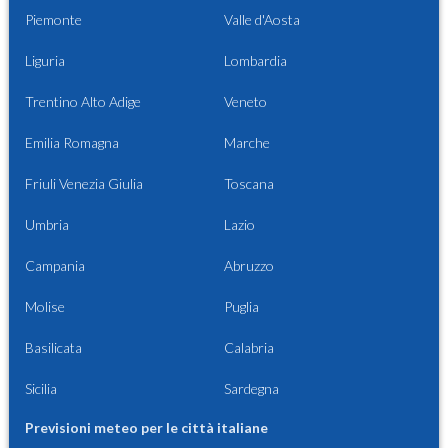
Piemonte
Valle d'Aosta
Liguria
Lombardia
Trentino Alto Adige
Veneto
Emilia Romagna
Marche
Friuli Venezia Giulia
Toscana
Umbria
Lazio
Campania
Abruzzo
Molise
Puglia
Basilicata
Calabria
Sicilia
Sardegna
Previsioni meteo per le città italiane