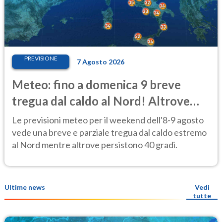
PREVISIONE
7 Agosto 2026
Meteo: fino a domenica 9 breve
tregua dal caldo al Nord! Altrove
calura e afa
Le previsioni meteo per il weekend dell'8-9 agosto
vede una breve e parziale tregua dal caldo estremo
al Nord mentre altrove persistono 40 gradi.
Ultime news
Vedi
tutte