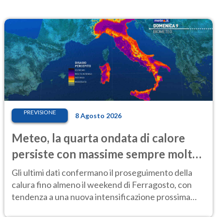
PREVISIONE
8 Agosto 2026
Meteo, la quarta ondata di calore
persiste con massime sempre molto
elevate
Gli ultimi dati confermano il proseguimento della
calura fino almeno il weekend di Ferragosto, con
tendenza a una nuova intensificazione prossima
settimana