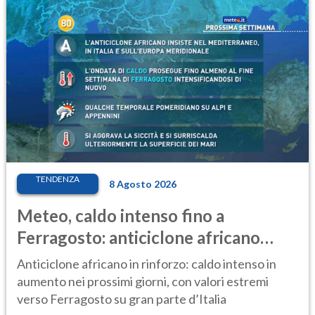
TENDENZA
8 Agosto 2026
Meteo, caldo intenso fino a
Ferragosto: anticiclone africano
ancora protagonista
Anticiclone africano in rinforzo: caldo intenso in
aumento nei prossimi giorni, con valori estremi
verso Ferragosto su gran parte d’Italia