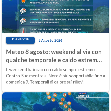
PREVISIONE
8 Agosto 2026
Meteo 8 agosto: weekend al via con
qualche temporale e caldo estremo
al Centro-Sud
Il weekend ha inizio con caldo sempre estremo al
Centro-Sud mentre al Nord è più sopportabile fino a
domenica 9. Temporali di calore sui rilievi.