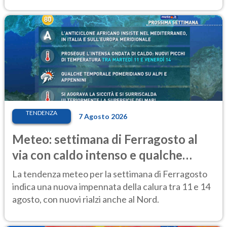
TENDENZA
7 Agosto 2026
Meteo: settimana di Ferragosto al
via con caldo intenso e qualche
temporale
La tendenza meteo per la settimana di Ferragosto
indica una nuova impennata della calura tra 11 e 14
agosto, con nuovi rialzi anche al Nord.