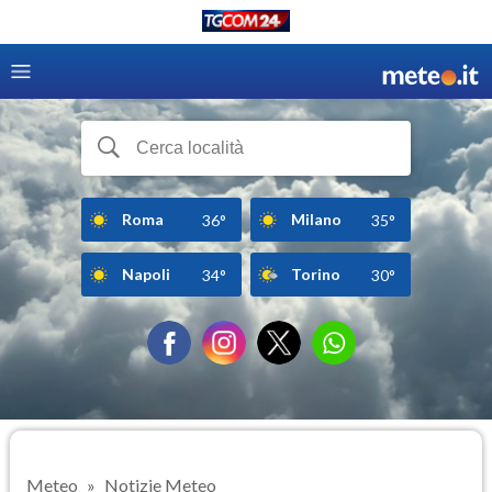
Roma
Milano
36°
35°
Napoli
Torino
34°
30°
Meteo
Notizie Meteo