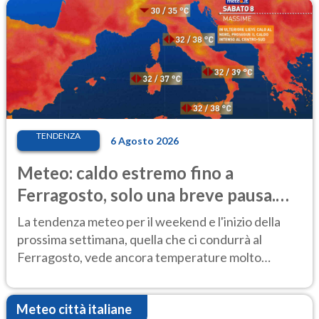
TENDENZA
6 Agosto 2026
Meteo: caldo estremo fino a
Ferragosto, solo una breve pausa.
Ecco dove
La tendenza meteo per il weekend e l'inizio della
prossima settimana, quella che ci condurrà al
Ferragosto, vede ancora temperature molto
elevate
Meteo città italiane