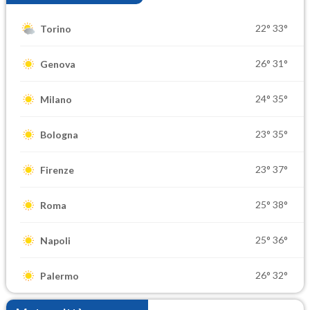
22°
33°
Torino
26°
31°
Genova
24°
35°
Milano
23°
35°
Bologna
23°
37°
Firenze
25°
38°
Roma
25°
36°
Napoli
26°
32°
Palermo