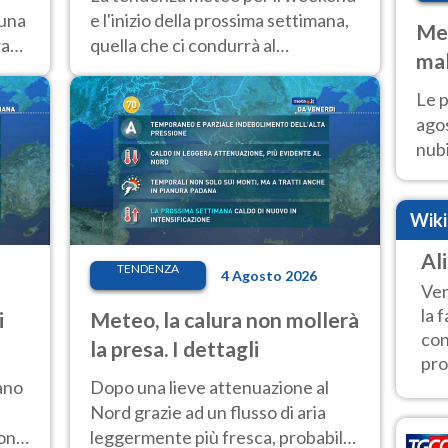
 una
e l'inizio della prossima settimana,
Met
ra
quella che ci condurrà al
mal
Ferragosto, vede ancora
fin
temperature molto elevate
Le p
agos
nubi
Cen
mol
Wik
Ali
TENDENZA
4 Agosto 2026
Ven
la 
i
Meteo, la calura non mollerà
con
la presa. I dettagli
pro
ano
Dopo una lieve attenuazione al
Nord grazie ad un flusso di aria
ione
leggermente più fresca, probabile