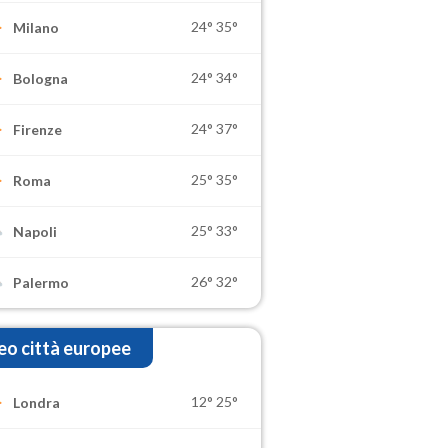
24°
35°
Milano
24°
34°
Bologna
24°
37°
Firenze
25°
35°
Roma
25°
33°
Napoli
26°
32°
Palermo
o città europee
12°
25°
Londra