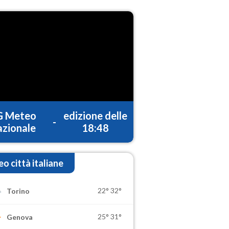
G Meteo
edizione delle
-
zionale
18:48
o città italiane
22°
32°
Torino
25°
31°
Genova