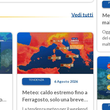
P
Vedi tutti
Met
mal
nub
Oggi
es
del 
malt
estr
prev
TENDENZA
6 Agosto 2026
Meteo: caldo estremo fino a
o
Ferragosto, solo una breve
pausa. Ecco dove
P
La tendenza meteo per il weekend