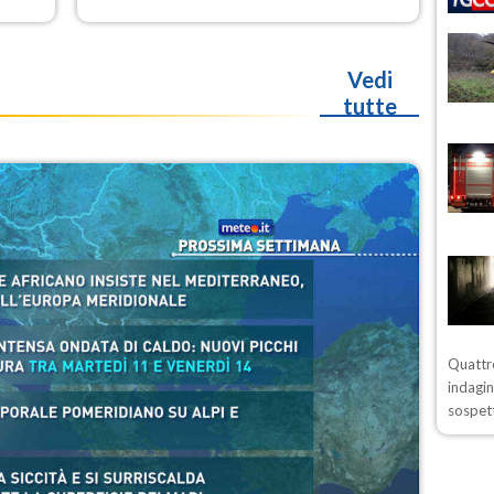
nuovo rinforzo dell’anticiclone
i
africano entro Ferragosto
Vedi
tutte
Quattro
indagin
sospett