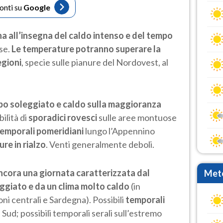
fonti su
Google
na all’insegna del caldo intenso e del tempo
se.
Le temperature potranno superare la
egioni
, specie sulle pianure del Nordovest, al
o soleggiato e caldo sulla maggioranza
bilità di
sporadici rovesci
sulle aree montuose
 temporali pomeridiani
lungo l’Appennino
re in rialzo
. Venti generalmente deboli.
ncora una giornata caratterizzata dal
Mete
giato e da un clima molto caldo
(in
ni centrali e Sardegna). Possibili
temporali
el Sud; possibili temporali serali sull’estremo