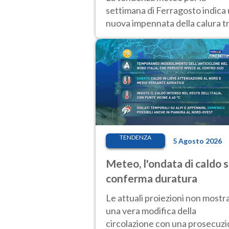
temporale
settimana di Ferragosto indica
nuova impennata della calura t
11 e 14 agosto, con nuovi rialzi
anche al Nord.
TENDENZA
5 Agosto 2026
Meteo, l'ondata di caldo s
conferma duratura
Le attuali proiezioni non mostr
una vera modifica della
circolazione con una prosecuz