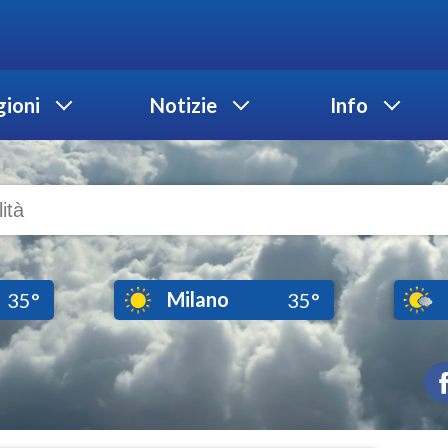
ioni
Notizie
Info
Milano
35°
35°