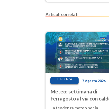
Articoli correlati
TENDENZA
7 Agosto 2026
Meteo: settimana di
Ferragosto al via con cald
intenso e qualche
La tendenza meteo per la