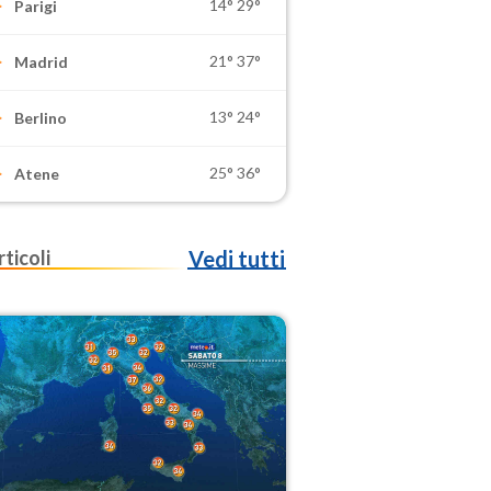
14°
29°
Parigi
21°
37°
Madrid
13°
24°
Berlino
25°
36°
Atene
rticoli
Vedi tutti