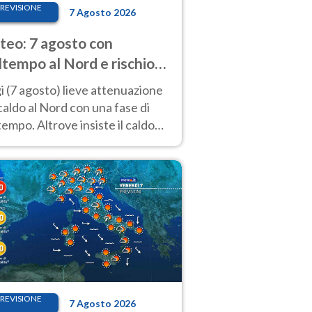
REVISIONE
7 Agosto 2026
eo: 7 agosto con
tempo al Nord e rischio
ifragi. Altrove caldo
 (7 agosto) lieve attenuazione
tremo
caldo al Nord con una fase di
empo. Altrove insiste il caldo
emo con picchi di 40°C. Le
isioni
REVISIONE
7 Agosto 2026