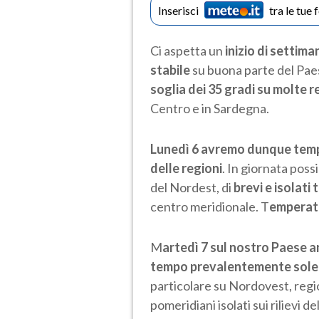
Inserisci
tra le tue 
Ci aspetta un
inizio di settima
stabile
su buona parte del Pae
soglia dei 35 gradi su molte r
Centro e in Sardegna.
Lunedì 6 avremo dunque temp
delle regioni
. In giornata possi
del Nordest, di
brevi e isolati
centro meridionale. T
emperatu
M
artedì 7 sul nostro Paese a
tempo prevalentemente soleg
particolare su Nordovest, regio
pomeridiani isolati sui rilievi d