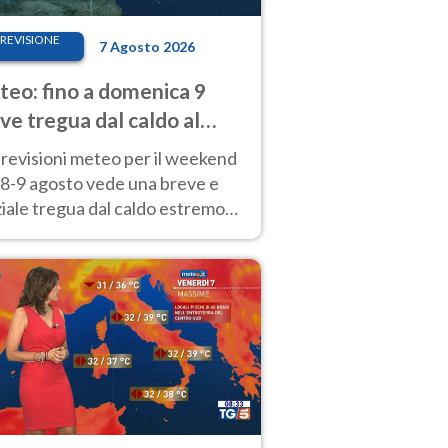
REVISIONE
7 Agosto 2026
eo: fino a domenica 9
ve tregua dal caldo al
d! Altrove calura e afa
revisioni meteo per il weekend
'8-9 agosto vede una breve e
iale tregua dal caldo estremo
Nord mentre altrove persistono
radi.