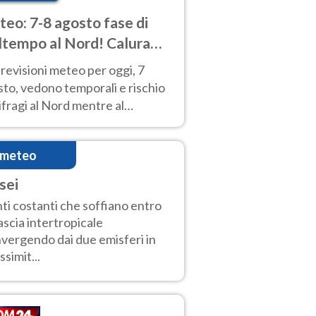
eo: 7-8 agosto fase di
tempo al Nord! Calura
o a Ferragosto
revisioni meteo per oggi, 7
to, vedono temporali e rischio
fragi al Nord mentre al
tro-Sud sole e caldo sempre
to intenso.
imeteo
sei
ti costanti che soffiano entro
fascia intertropicale
vergendo dai due emisferi in
ssimit...