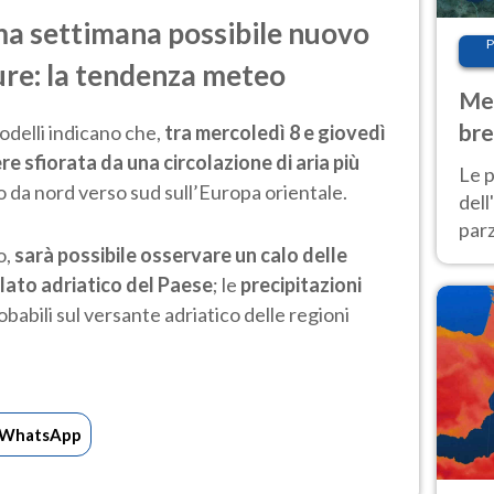
ma settimana possibile nuovo
P
ure: la tendenza meteo
Met
bre
delli indicano che,
tra mercoledì 8 e giovedì
ere sfiorata da una circolazione di aria più
Nor
Le p
o da nord verso sud sull’Europa orientale.
dell
parz
o,
sarà possibile osservare un calo delle
al 
lato adriatico del Paese
; le
precipitazioni
40 g
abili sul versante adriatico delle regioni
WhatsApp