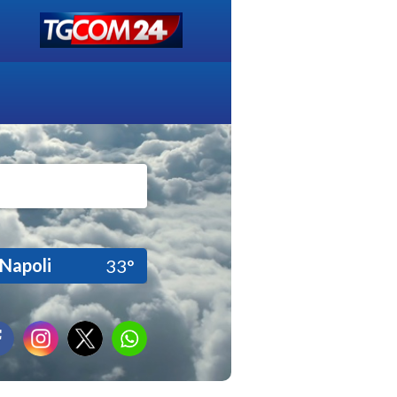
Napoli
33°