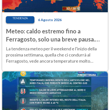
TENDENZA
6 Agosto 2026
Meteo: caldo estremo fino a
Ferragosto, solo una breve pausa.
Ecco dove
La tendenza meteo per il weekend e l'inizio della
prossima settimana, quella che ci condurrà al
Ferragosto, vede ancora temperature molto
elevate