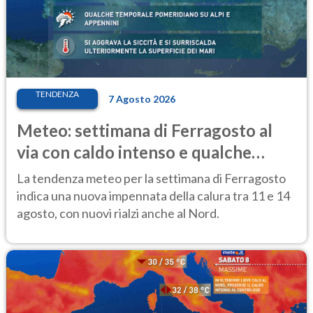
TENDENZA
7 Agosto 2026
Meteo: settimana di Ferragosto al
via con caldo intenso e qualche
temporale
La tendenza meteo per la settimana di Ferragosto
indica una nuova impennata della calura tra 11 e 14
agosto, con nuovi rialzi anche al Nord.