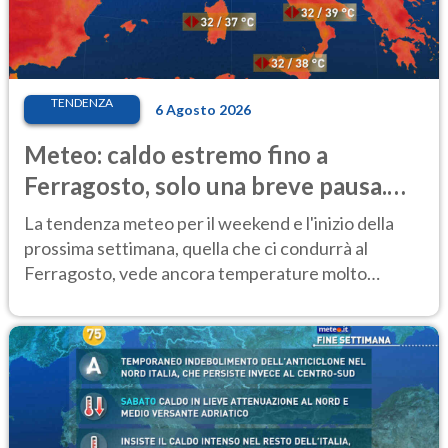
TENDENZA
6 Agosto 2026
Meteo: caldo estremo fino a
Ferragosto, solo una breve pausa.
Ecco dove
La tendenza meteo per il weekend e l'inizio della
prossima settimana, quella che ci condurrà al
Ferragosto, vede ancora temperature molto
elevate