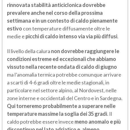
rinnovata stabilità anticiclonica dovrebbe
prevalere anche nel corso della prossima
settimana e in un contesto di caldo pienamente
estivo
con temperature diffusamente oltre le
medie e
picchi di caldo intenso via via più diffusi
.
Il livello della calura
non dovrebbe raggiungere le
condizioni estreme ed eccezionali che abbiamo
vissuto nella recente ondata di caldo di giugno
ma l’anomalia termica potrebbe comunque arrivare
a scarti di 4-6 gradi oltre le medie stagionali, in
particolare nel settore alpino, al Nordovest, nelle
zone interne e occidentali del Centro e in Sardegna.
Qui torneremo probabilmente a superare nelle
temperature massime la soglia dei 35 gradi
. Il
caldo potrebbe essere invece
meno anomalo e più
discontinuo nel lato adriatico e, almeno