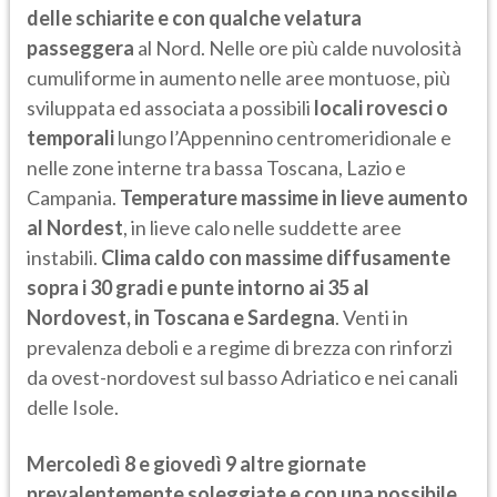
delle schiarite e con qualche velatura
passeggera
al Nord. Nelle ore più calde nuvolosità
cumuliforme in aumento nelle aree montuose, più
sviluppata ed associata a possibili
locali rovesci o
temporali
lungo l’Appennino centromeridionale e
nelle zone interne tra bassa Toscana, Lazio e
Campania.
Temperature massime in lieve aumento
al Nordest
, in lieve calo nelle suddette aree
instabili.
Clima caldo con massime diffusamente
sopra i 30 gradi e punte intorno ai 35 al
Nordovest, in Toscana e Sardegna
. Venti in
prevalenza deboli e a regime di brezza con rinforzi
da ovest-nordovest sul basso Adriatico e nei canali
delle Isole.
Mercoledì 8 e giovedì 9 altre giornate
prevalentemente soleggiate e con una possibile