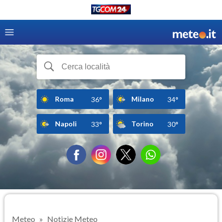
Roma
Milano
36°
34°
Napoli
Torino
33°
30°
Meteo
Notizie Meteo