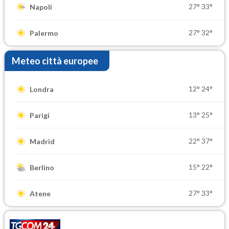
27°
33°
Napoli
27°
32°
Palermo
Meteo città europee
12°
24°
Londra
13°
25°
Parigi
22°
37°
Madrid
15°
22°
Berlino
27°
33°
Atene