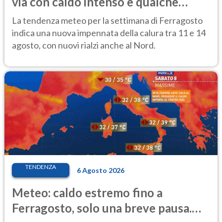
via con caldo intenso e qualche
temporale
La tendenza meteo per la settimana di Ferragosto
indica una nuova impennata della calura tra 11 e 14
agosto, con nuovi rialzi anche al Nord.
TENDENZA
6 Agosto 2026
Meteo: caldo estremo fino a
Ferragosto, solo una breve pausa.