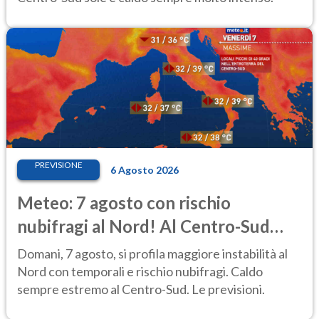
PREVISIONE
6 Agosto 2026
Meteo: 7 agosto con rischio
nubifragi al Nord! Al Centro-Sud
caldo estremo
Domani, 7 agosto, si profila maggiore instabilità al
Nord con temporali e rischio nubifragi. Caldo
sempre estremo al Centro-Sud. Le previsioni.