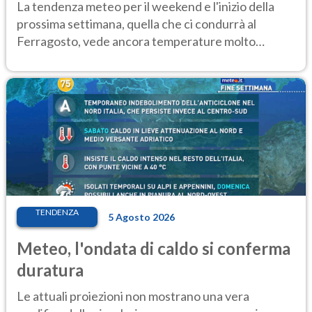
Ecco dove
La tendenza meteo per il weekend e l'inizio della
prossima settimana, quella che ci condurrà al
Ferragosto, vede ancora temperature molto
elevate
TENDENZA
5 Agosto 2026
Meteo, l'ondata di caldo si conferma
duratura
Le attuali proiezioni non mostrano una vera