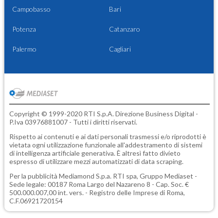
Campobasso
Bari
Potenza
Catanzaro
Palermo
Cagliari
Copyright © 1999-2020 RTI S.p.A. Direzione Business Digital -
P.Iva 03976881007 - Tutti i diritti riservati.
Rispetto ai contenuti e ai dati personali trasmessi e/o riprodotti è
vietata ogni utilizzazione funzionale all'addestramento di sistemi
di intelligenza artificiale generativa. È altresì fatto divieto
espresso di utilizzare mezzi automatizzati di data scraping.
Per la pubblicità
Mediamond S.p.a.
RTI spa, Gruppo Mediaset -
Sede legale: 00187 Roma Largo del Nazareno 8 - Cap. Soc. €
500.000.007,00 int. vers. - Registro delle Imprese di Roma,
C.F.06921720154