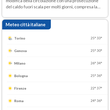
modifica della circolazione con una prosecuzione
del caldo fuori scala per molti giorni, compresa la
settimana di Ferragosto
Meteo città italiane
25°
33°
Torino
25°
30°
Genova
26°
34°
Milano
25°
36°
Bologna
22°
37°
Firenze
24°
36°
Roma