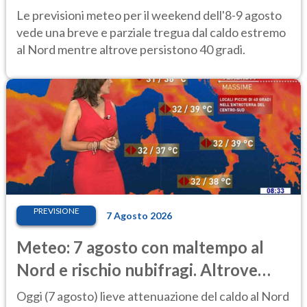
calura e afa
Le previsioni meteo per il weekend dell'8-9 agosto
vede una breve e parziale tregua dal caldo estremo
al Nord mentre altrove persistono 40 gradi.
PREVISIONE
7 Agosto 2026
Meteo: 7 agosto con maltempo al
Nord e rischio nubifragi. Altrove
caldo estremo
Oggi (7 agosto) lieve attenuazione del caldo al Nord