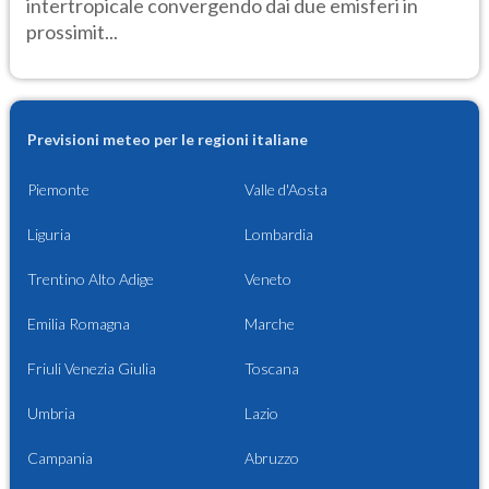
intertropicale convergendo dai due emisferi in
prossimit...
Previsioni meteo per le regioni italiane
Piemonte
Valle d'Aosta
Liguria
Lombardia
Trentino Alto Adige
Veneto
Emilia Romagna
Marche
Friuli Venezia Giulia
Toscana
Umbria
Lazio
Campania
Abruzzo