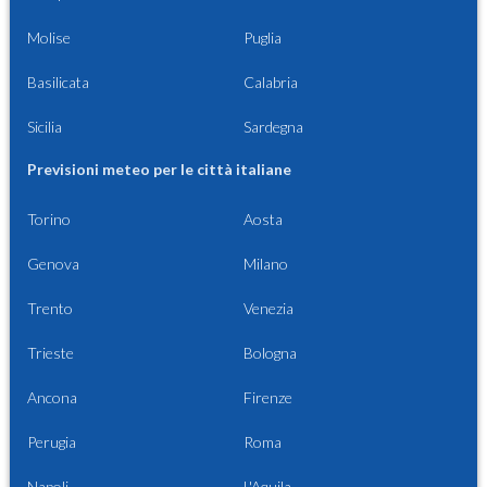
Molise
Puglia
Basilicata
Calabria
Sicilia
Sardegna
Previsioni meteo per le città italiane
Torino
Aosta
Genova
Milano
Trento
Venezia
Trieste
Bologna
Ancona
Firenze
Perugia
Roma
Napoli
L'Aquila