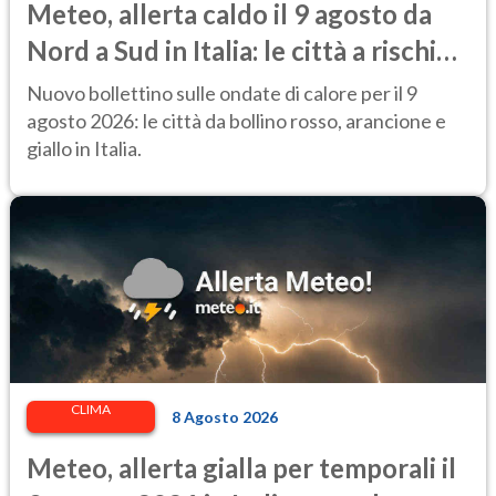
Meteo, allerta caldo il 9 agosto da
Nord a Sud in Italia: le città a rischio
per il Ministero della Salute
Nuovo bollettino sulle ondate di calore per il 9
agosto 2026: le città da bollino rosso, arancione e
giallo in Italia.
CLIMA
8 Agosto 2026
Meteo, allerta gialla per temporali il