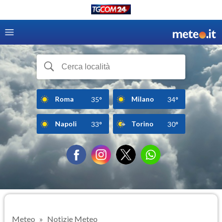
Roma
Milano
35°
34°
Napoli
Torino
33°
30°
Meteo
Notizie Meteo