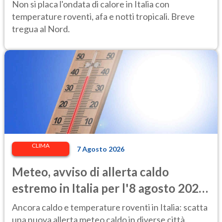
afa per altri 10 giorni
Non si placa l'ondata di calore in Italia con
temperature roventi, afa e notti tropicali. Breve
tregua al Nord.
CLIMA
7 Agosto 2026
Meteo, avviso di allerta caldo
estremo in Italia per l'8 agosto 2026:
le città a rischio per il Ministero della
Ancora caldo e temperature roventi in Italia: scatta
Salute
una nuova allerta meteo caldo in diverse città