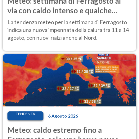
Meteo: settimana di Ferragosto al
via con caldo intenso e qualche
temporale
La tendenza meteo per la settimana di Ferragosto
indica una nuova impennata della calura tra 11 e 14
agosto, con nuovi rialzi anche al Nord.
TENDENZA
6 Agosto 2026
Meteo: caldo estremo fino a