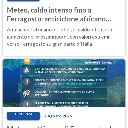
Meteo, caldo intenso fino a
Ferragosto: anticiclone africano
ancora protagonista
Anticiclone africano in rinforzo: caldo intenso in
aumento nei prossimi giorni, con valori estremi
verso Ferragosto su gran parte d’Italia
TENDENZA
7 Agosto 2026