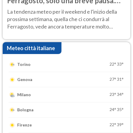
Ferragosto, solo una breve pausa.
Ecco dove
La tendenza meteo per il weekend e l'inizio della
prossima settimana, quella che ci condurrà al
Ferragosto, vede ancora temperature molto
elevate
Meteo città italiane
22°
33°
Torino
27°
31°
Genova
23°
34°
Milano
24°
35°
Bologna
22°
39°
Firenze