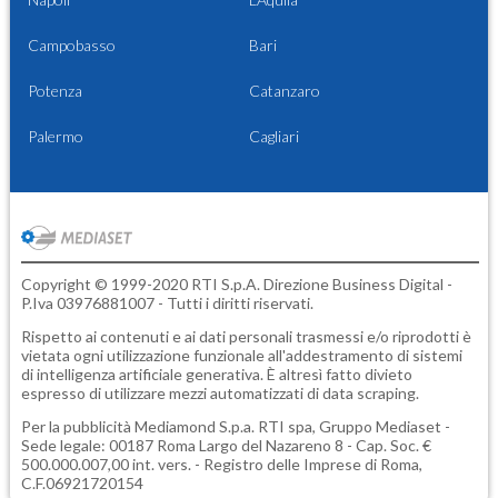
Campobasso
Bari
Potenza
Catanzaro
Palermo
Cagliari
Copyright © 1999-2020 RTI S.p.A. Direzione Business Digital -
P.Iva 03976881007 - Tutti i diritti riservati.
Rispetto ai contenuti e ai dati personali trasmessi e/o riprodotti è
vietata ogni utilizzazione funzionale all'addestramento di sistemi
di intelligenza artificiale generativa. È altresì fatto divieto
espresso di utilizzare mezzi automatizzati di data scraping.
Per la pubblicità
Mediamond S.p.a.
RTI spa, Gruppo Mediaset -
Sede legale: 00187 Roma Largo del Nazareno 8 - Cap. Soc. €
500.000.007,00 int. vers. - Registro delle Imprese di Roma,
C.F.06921720154