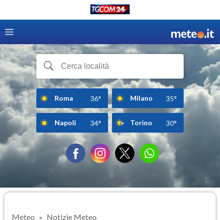
Roma
Milano
36°
35°
Napoli
Torino
34°
30°
Meteo
Notizie Meteo