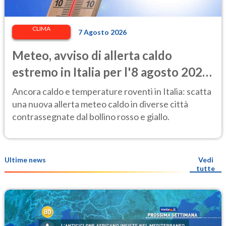
CLIMA
7 Agosto 2026
Meteo, avviso di allerta caldo
estremo in Italia per l'8 agosto 2026:
le città a rischio per il Ministero della
Ancora caldo e temperature roventi in Italia: scatta
Salute
una nuova allerta meteo caldo in diverse città
contrassegnate dal bollino rosso e giallo.
Ultime news
Vedi
tutte