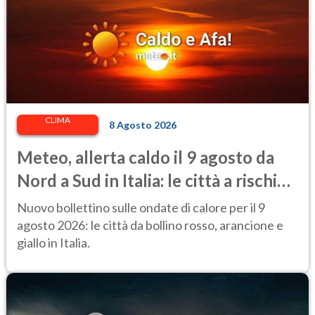
CLIMA
8 Agosto 2026
Meteo, allerta caldo il 9 agosto da
Nord a Sud in Italia: le città a rischio
per il Ministero della Salute
Nuovo bollettino sulle ondate di calore per il 9
agosto 2026: le città da bollino rosso, arancione e
giallo in Italia.