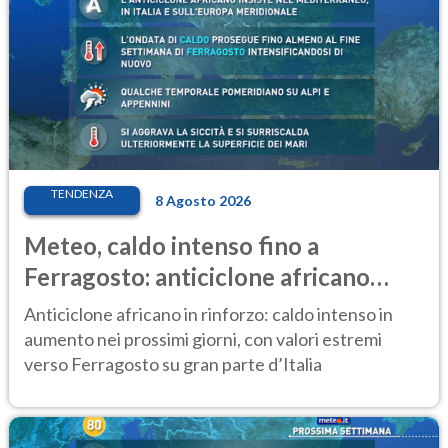
TENDENZA
8 Agosto 2026
Meteo, caldo intenso fino a
Ferragosto: anticiclone africano
ancora protagonista
Anticiclone africano in rinforzo: caldo intenso in
aumento nei prossimi giorni, con valori estremi
verso Ferragosto su gran parte d’Italia