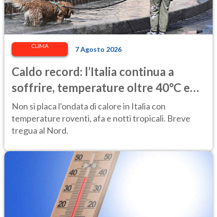
CLIMA
7 Agosto 2026
Caldo record: l’Italia continua a
soffrire, temperature oltre 40°C e
afa per altri 10 giorni
Non si placa l'ondata di calore in Italia con
temperature roventi, afa e notti tropicali. Breve
tregua al Nord.