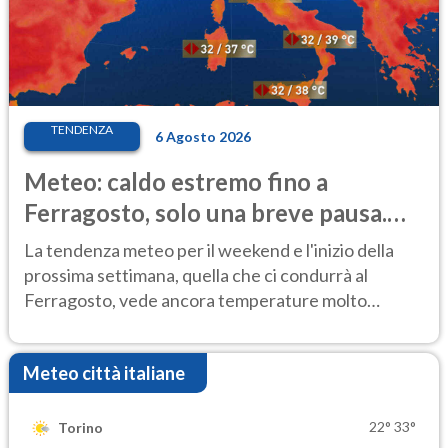
TENDENZA
6 Agosto 2026
Meteo: caldo estremo fino a
Ferragosto, solo una breve pausa.
Ecco dove
La tendenza meteo per il weekend e l'inizio della
prossima settimana, quella che ci condurrà al
Ferragosto, vede ancora temperature molto
elevate
Meteo città italiane
22°
33°
Torino