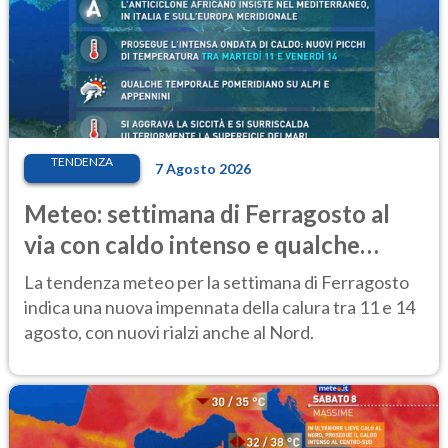
TENDENZA
7 Agosto 2026
Meteo: settimana di Ferragosto al
via con caldo intenso e qualche
temporale
La tendenza meteo per la settimana di Ferragosto
indica una nuova impennata della calura tra 11 e 14
agosto, con nuovi rialzi anche al Nord.