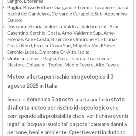
Sangro, Litoranea;
Puglia
: Basso Fortore, Gargano e Tremiti, Tavoliere - bassi
bacini del Candelaro, Cervaro e Carapelle, Sub-Appennino
Dauno;
Toscana
: Etruria, Valdelsa-Valdera, Valdarno Inf., Arno-
Casentino, Serchio-Costa, Arno-Valdarno Sup., Arno-
Firenze, Arno-Costa, Bisenzio e Ombrone Pt, Etruria-
Costa Nord, Etruria-Costa Sud, Mugello-Val di Sieve,
Serchio-Lucca, Ombrone Gr-Alto, Isole;
Umbria
: Chiani - Paglia, Nera - Corno, Trasimeno -
Nestore, Chiascio - Topino, Medio Tevere, Alto Tevere.
Meteo, allerta per rischio idrogeologico il 3
agosto 2025 in Italia
Sempre
domenica 3 agosto
scatta anche lo
stato
di allerta meteo per rischio idrogeologico
che
corrisponde alla probabilità che si verifichino eventi
legati all'acqua al suolo tali da poter causare danni a
persone, beni e ambiente. Questi eventi includono