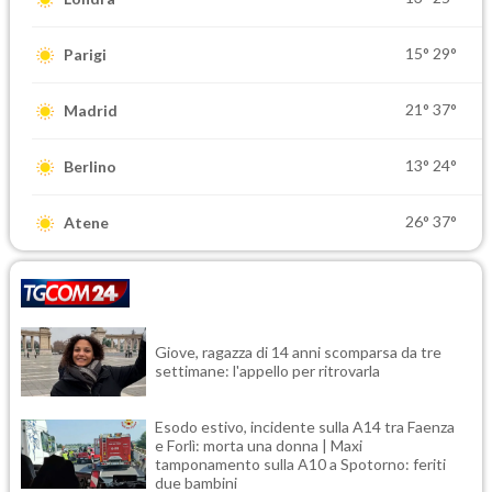
15°
29°
Parigi
21°
37°
Madrid
13°
24°
Berlino
26°
37°
Atene
Giove, ragazza di 14 anni scomparsa da tre
settimane: l'appello per ritrovarla
Esodo estivo, incidente sulla A14 tra Faenza
e Forlì: morta una donna | Maxi
tamponamento sulla A10 a Spotorno: feriti
due bambini