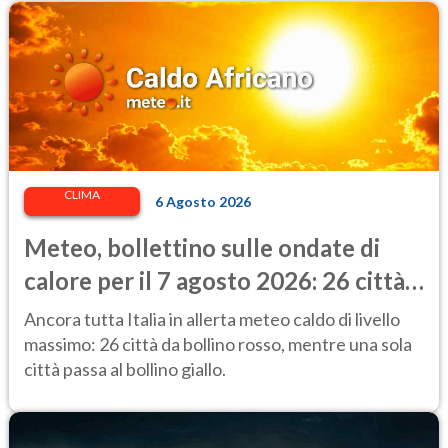
CLIMA
6 Agosto 2026
Meteo, bollettino sulle ondate di
calore per il 7 agosto 2026: 26 città
da bollino rosso in Italia
Ancora tutta Italia in allerta meteo caldo di livello
massimo: 26 città da bollino rosso, mentre una sola
città passa al bollino giallo.