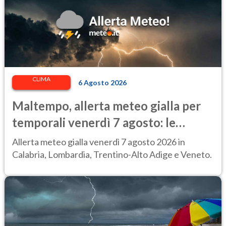
CLIMA
6 Agosto 2026
Maltempo, allerta meteo gialla per
temporali venerdì 7 agosto: le
regioni colpite
Allerta meteo gialla venerdì 7 agosto 2026 in
Calabria, Lombardia, Trentino-Alto Adige e Veneto.