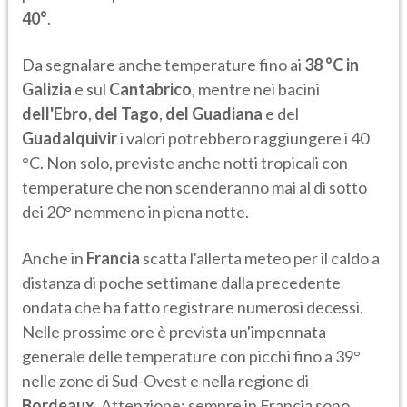
40°
.
Da segnalare anche temperature fino ai
38 °C in
Galizia
e sul
Cantabrico
, mentre nei bacini
dell'Ebro
,
del Tago
,
del Guadiana
e del
Guadalquivir
i valori potrebbero raggiungere i 40
°C. Non solo, previste anche notti tropicali con
temperature che non scenderanno mai al di sotto
dei 20° nemmeno in piena notte.
Anche in
Francia
scatta l'allerta meteo per il caldo a
distanza di poche settimane dalla precedente
ondata che ha fatto registrare numerosi decessi.
Nelle prossime ore è prevista un'impennata
generale delle temperature con picchi fino a 39°
nelle zone di Sud-Ovest e nella regione di
Bordeaux
. Attenzione: sempre in Francia sono