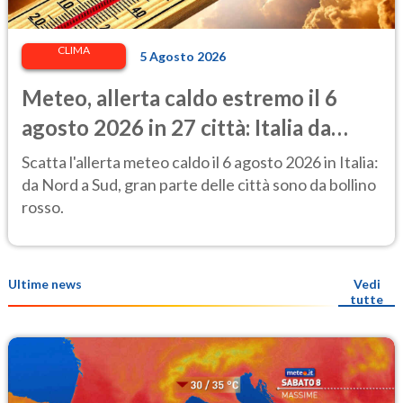
CLIMA
5 Agosto 2026
Meteo, allerta caldo estremo il 6
agosto 2026 in 27 città: Italia da
bollino rosso
Scatta l'allerta meteo caldo il 6 agosto 2026 in Italia:
da Nord a Sud, gran parte delle città sono da bollino
rosso.
Ultime news
Vedi
tutte