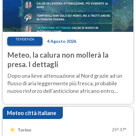
TENDENZA
4 Agosto 2026
Meteo, la calura non mollerà la
presa. I dettagli
Dopo una lieve attenuazione al Nord grazie ad un
flusso di aria leggermente più fresca, probabile
nuovo rinforzo dell’anticiclone africano entro
Ferragosto
Meteo città italiane
25°
37°
Torino