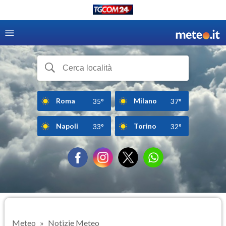
Roma
Milano
35°
37°
Napoli
Torino
33°
32°
Meteo
Notizie Meteo