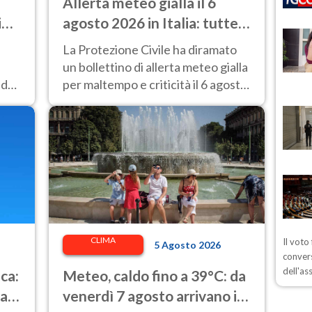
Allerta meteo gialla il 6
in
agosto 2026 in Italia: tutte
le regioni a rischio
La Protezione Civile ha diramato
un bollettino di allerta meteo gialla
 da
per maltempo e criticità il 6 agosto
2026 in Italia: ecco dove.
CLIMA
Il voto
5 Agosto 2026
convers
dell'as
ica:
Meteo, caldo fino a 39°C: da
ia
venerdì 7 agosto arrivano i