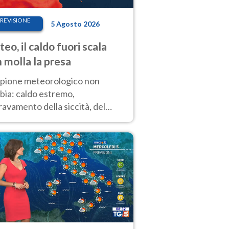
REVISIONE
5 Agosto 2026
eo, il caldo fuori scala
 molla la presa
copione meteorologico non
bia: caldo estremo,
avamento della siccità, del
hio incendi e temporali di
ore. Nessun cambiamento fino
ragosto