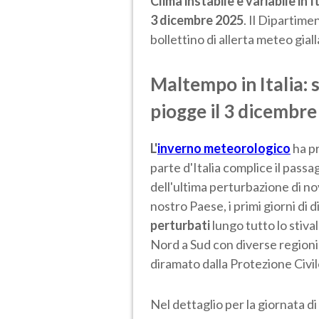
Clima instabile e variabile in I
3 dicembre 2025
. Il Dipartime
bollettino di allerta meteo gial
Maltempo in Italia: s
piogge il 3 dicembr
L'
inverno meteorologico
ha pr
parte d'Italia complice il passag
dell'ultima perturbazione di nov
nostro Paese, i primi giorni di 
perturbati
lungo tutto lo stival
Nord a Sud con diverse regioni 
diramato dalla Protezione Civil
Nel dettaglio per la giornata di