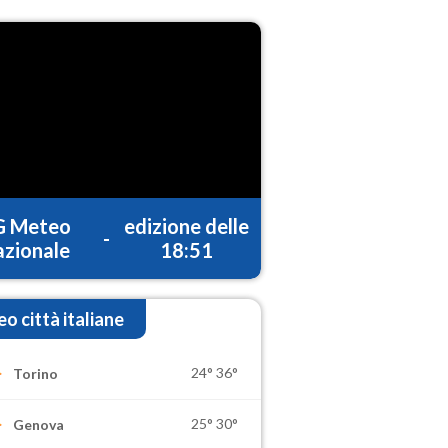
G Meteo
edizione delle
-
zionale
18:51
o città italiane
24°
36°
Torino
25°
30°
Genova