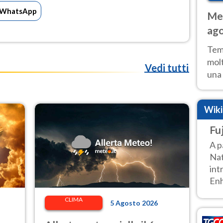
WhatsApp
Met
ago
tem
Tem
molt
Vedi tutti
una 
poss
Fer
Wik
Fu
A p
Nat
int
Enh
CLIMA
5 Agosto 2026