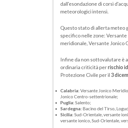
dall'esondazione di corsi d'acqua
meteorologici intensi.
Questo stato di allerta meteo gi
specifico nelle zone: Versante
meridionale, Versante Jonico 
Infine da non sottovalutare è a
ordinaria criticità per
rischio 
Protezione Civile per il
3 dice
Calabria
: Versante Jonico Meridio
Jonico Centro-settentrionale;
Puglia
: Salento;
Sardegna
: Bacino del Tirso, Logu
Sicilia
: Sud-Orientale, versante io
versante ionico, Sud-Orientale, vers