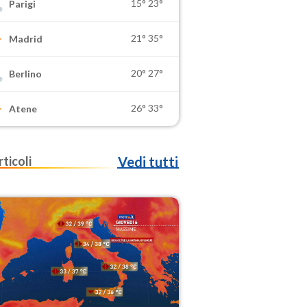
15°
23°
Parigi
21°
35°
Madrid
20°
27°
Berlino
26°
33°
Atene
rticoli
Vedi tutti