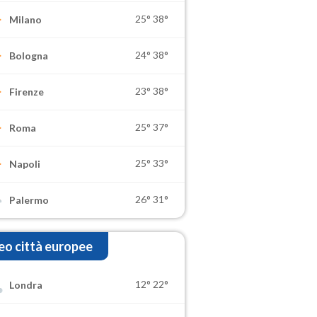
25°
38°
Milano
24°
38°
Bologna
23°
38°
Firenze
25°
37°
Roma
25°
33°
Napoli
26°
31°
Palermo
o città europee
12°
22°
Londra