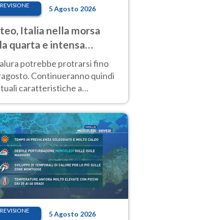
REVISIONE
5 Agosto 2026
eo, Italia nella morsa
la quarta e intensa
ata di caldo
alura potrebbe protrarsi fino
ragosto. Continueranno quindi
ttuali caratteristiche a
inare le prossime giornate:
o estremo e temporali di calore
REVISIONE
5 Agosto 2026