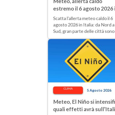
Meteo, allerta caldo
estremo il 6 agosto 2026 
27 città: Italia da bollino
Scatta l'allerta meteo caldo il 6
rosso
agosto 2026 in Italia: da Nord a
Sud, gran parte delle città sono
bollino rosso.
CLIMA
5 Agosto 2026
Meteo, El Niño si intensif
quali effetti avrà sull’Ital