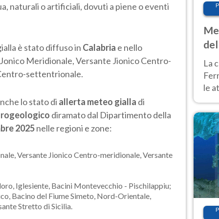
, naturali o artificiali, dovuti a piene o eventi
P
Met
del
alla è stato diffuso in
Calabria
e nello
ond
 Jonico Meridionale, Versante Jionico Centro-
La c
Centro-settentrionale.
Fer
le a
dom
nche lo stato di
allerta meteo gialla
di
cald
idrogeologico
diramato dal Dipartimento della
mbre 2025
nelle regioni e zone:
nale, Versante Jionico Centro-meridionale, Versante
doro, Iglesiente, Bacini Montevecchio - Pischilappiu;
nico, Bacino del Fiume Simeto, Nord-Orientale,
ante Stretto di Sicilia.
P