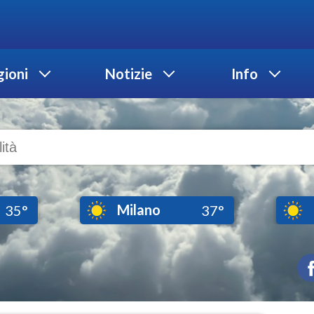
ioni
Notizie
Info
Milano
35°
37°