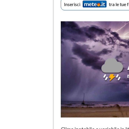
Inserisci
tra le tue 