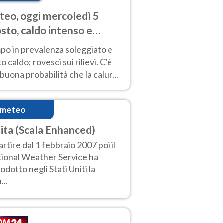
eo, oggi mercoledì 5
sto, caldo intenso e
porali
po in prevalenza soleggiato e
o caldo; rovesci sui rilievi. C'è
buona probabilità che la calura
a protrarsi fino almeno a
ragosto
imeteo
jita (Scala Enhanced)
artire dal 1 febbraio 2007 poi il
ional Weather Service ha
rodotto negli Stati Uniti la
...