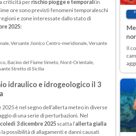
a criticità per
rischio piogge e temporali
in
ssime ore sono previsti fenomeni temporaleschi
P
regioni e zone interessate dallo stato di
bre 2025:
Met
non
nale, Versante Jionico Centro-meridionale, Versante
Il 
cam
nico, Bacino del Fiume Simeto, Nord-Orientale,
aggr
ante Stretto di Sicilia
risc
cal
hio idraulico e idrogeologico il 3
Fer
a
 2025 è nel segno dell'allerta meteo in diverse
saggio di una serie di perturbazioni. Nel
coledì 3 dicembre 2025
scatta l'
allerta gialla
 la possibilità di allagamenti e danni causati