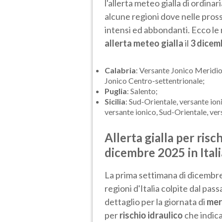
l'allerta meteo gialla di ordinari
alcune regioni dove nelle pro
intensi ed abbondanti. Ecco le 
allerta meteo gialla
il
3 dicem
Calabria
: Versante Jonico Meridio
Jonico Centro-settentrionale;
Puglia
: Salento;
Sicilia
: Sud-Orientale, versante io
versante ionico, Sud-Orientale, vers
Allerta gialla per risc
dicembre 2025 in Itali
La prima settimana di dicembre
regioni d'Italia colpite dal pas
dettaglio per la giornata di
mer
per
rischio idraulico
che indica