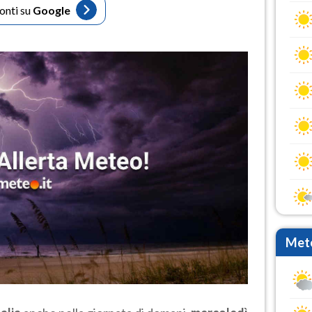
fonti su
Google
Mete