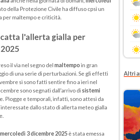
talia
anche nella giornata di domani,
mercoledì
nto della Protezione Civile ha diffuso cpsì un
la per maltempo e criticità.
catta l'allerta gialla per
e 2025
eso il via nel segno del
maltempo
in gran
gio di una serie di perturbazioni. Se gli effetti
Altri a
embre si sono fatti sentire fino a ieri nel
dicembre sono segnati dall'arrivo di
sistemi
e. Piogge e temporali, infatti, sono attesi da
interessate dallo stato di allerta meteo gialla
e.
mercoledì 3 dicembre 2025
è stata emessa