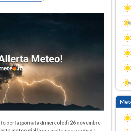
Mete
to per la giornata di
mercoledì 26 novembre
lerta meteo gialla
per maltempo e criticità.