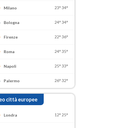
23°
34°
Milano
24°
34°
Bologna
22°
36°
Firenze
24°
35°
Roma
25°
33°
Napoli
26°
32°
Palermo
o città europee
12°
25°
Londra