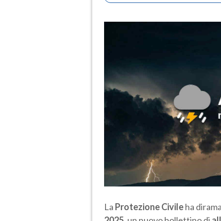
La
Protezione Civile
ha dirama
2025
, un nuovo bollettino di
al