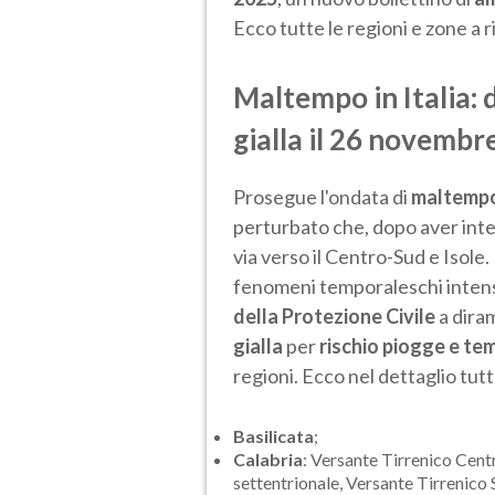
Ecco tutte le regioni e zone a r
Maltempo in Italia: 
gialla il 26 novembr
Prosegue l'ondata di
maltempo 
perturbato che, dopo aver inter
via verso il Centro-Sud e Isole.
fenomeni temporaleschi intensi 
della Protezione Civile
a dira
gialla
per
rischio piogge e te
regioni. Ecco nel dettaglio tutt
Basilicata
;
Calabria
: Versante Tirrenico Cent
settentrionale, Versante Tirrenico 