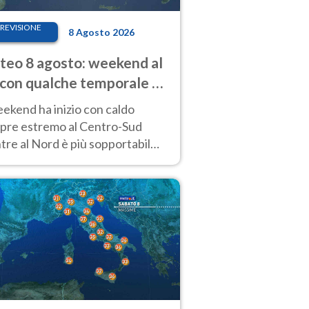
REVISIONE
8 Agosto 2026
eo 8 agosto: weekend al
 con qualche temporale e
do estremo al Centro-Sud
eekend ha inizio con caldo
pre estremo al Centro-Sud
re al Nord è più sopportabile
 a domenica 9. Temporali di
re sui rilievi.