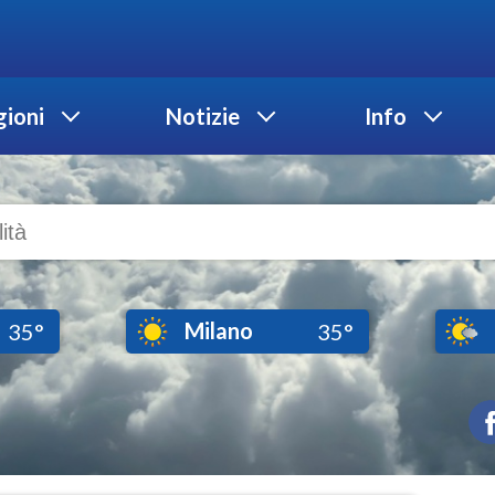
ioni
Notizie
Info
Milano
35°
35°