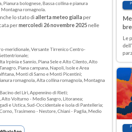
, Pianura bolognese, Bassa collina e pianura
P
a, Montagna romagnola.
nche lo stato di
allerta meteo gialla
per
Met
ata per
mercoledì 26 novembre 2025
nelle
bre
Nor
Le p
dell
ro-meridionale, Versante Tirrenico Centro-
parz
Settentrionale;
al 
lta Irpinia e Sannio, Piana Sele e Alto Cilento, Alto
40 g
Tanagro, Piana campana, Napoli, Isole e Area
lfitana, Monti di Sarno e Monti Picentini;
 pianura romagnola, Alta collina romagnola, Montagna
 Bacino del Liri, Appennino di Rieti;
e, Alto Volturno - Medio Sangro, Litoranea;
adi e Ustica, Sud-Occidentale e isola di Pantelleria;
- Corno, Trasimeno - Nestore, Chiani - Paglia, Medio
P
WhatsApp