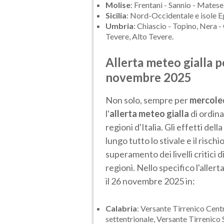
Molise
: Frentani - Sannio - Mates
Sicilia
: Nord-Occidentale e isole Eg
Umbria
: Chiascio - Topino, Nera 
Tevere, Alto Tevere.
Allerta meteo gialla per
novembre 2025
Non solo, sempre per
mercole
l'
allerta meteo gialla
di ordina
regioni d'Italia. Gli effetti de
lungo tutto lo stivale e il risch
superamento dei livelli critici d
regioni. Nello specifico l'allert
il 26 novembre 2025 in:
Calabria
: Versante Tirrenico Cent
settentrionale, Versante Tirrenico 