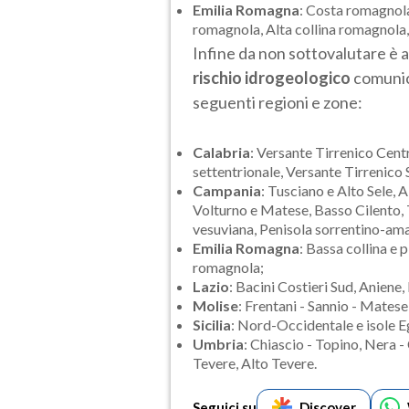
Emilia Romagna
: Costa romagnola
romagnola, Alta collina romagnol
Infine da non sottovalutare è a
rischio idrogeologico
comunic
seguenti regioni e zone:
Calabria
: Versante Tirrenico Cent
settentrionale, Versante Tirrenico 
Campania
: Tusciano e Alto Sele, A
Volturno e Matese, Basso Cilento, 
vesuviana, Penisola sorrentino-ama
Emilia Romagna
: Bassa collina e
romagnola;
Lazio
: Bacini Costieri Sud, Aniene,
Molise
: Frentani - Sannio - Mates
Sicilia
: Nord-Occidentale e isole Eg
Umbria
: Chiascio - Topino, Nera 
Tevere, Alto Tevere.
Seguici su
Discover