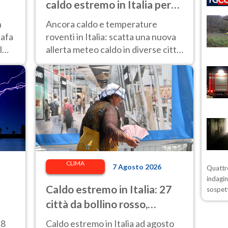
caldo estremo in Italia per
l'8 agosto 2026: le città a
n
Ancora caldo e temperature
rischio per il Ministero della
 afa
roventi in Italia: scatta una nuova
Salute
l
allerta meteo caldo in diverse città
contrassegnate dal bollino rosso e
giallo.
CLIMA
7 Agosto 2026
Quattro
indagin
Caldo estremo in Italia: 27
sospett
città da bollino rosso,
asfalto fino a 62° e punte di
 8
Caldo estremo in Italia ad agosto