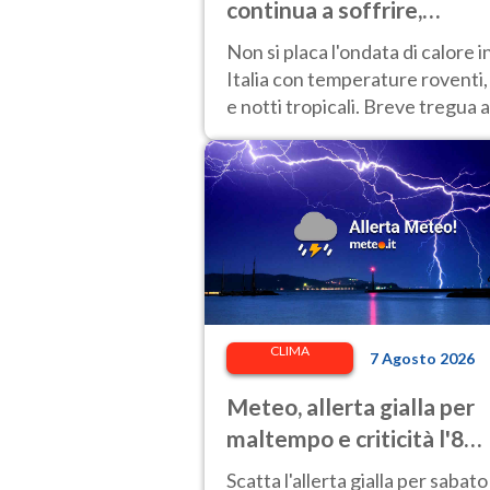
continua a soffrire,
temperature oltre 40°C e
Non si placa l'ondata di calore i
afa per altri 10 giorni
Italia con temperature roventi,
e notti tropicali. Breve tregua a
Nord.
CLIMA
7 Agosto 2026
Meteo, allerta gialla per
maltempo e criticità l'8
agosto 2026: le regioni a
Scatta l'allerta gialla per sabato