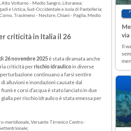
e, Alto Volturno - Medio Sangro, Litoranea;
adi e Ustica, Sud-Occidentale e isola di Pantelleria;
P
- Corno, Trasimeno - Nestore, Chiani - Paglia, Medio
Met
via
 criticità in Italia il 26
cal
Il w
sem
dì 26 novembre 2025
è stata diramata anche
ment
ria criticità per
rischio idraulico
in diverse
fino
lla perturbazione continuano a farsi sentire
calo
io di alluvioni e inondazioni causate dal
i fiumi e corsi d'acqua è stato lanciato in due
a gialla per rischio idraulico è stata emessa per
ro-meridionale, Versante Tirrenico Centro-
Settentrionale;