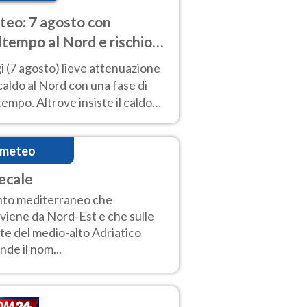
eo: 7 agosto con
tempo al Nord e rischio
ifragi. Altrove caldo
 (7 agosto) lieve attenuazione
tremo
caldo al Nord con una fase di
empo. Altrove insiste il caldo
emo con picchi di 40°C. Le
isioni
imeteo
ecale
to mediterraneo che
viene da Nord-Est e che sulle
te del medio-alto Adriatico
nde il nom...