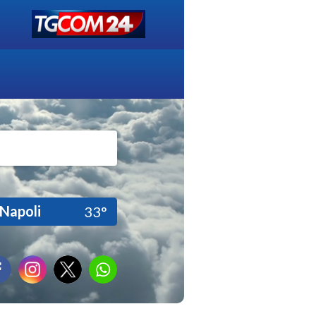
Napoli
33°