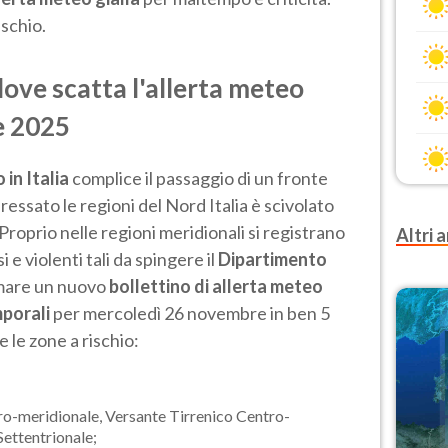
ischio.
dove scatta l'allerta meteo
e 2025
in Italia
complice il passaggio di un fronte
essato le regioni del Nord Italia è scivolato
 Proprio nelle regioni meridionali si registrano
Altri a
e violenti tali da spingere il
Dipartimento
mare un nuovo
bollettino di allerta meteo
mporali
per mercoledì 26 novembre in ben 5
e le zone a rischio:
ro-meridionale, Versante Tirrenico Centro-
Settentrionale;