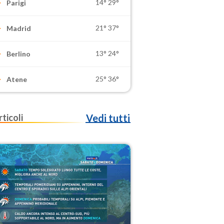
14°
29°
Parigi
21°
37°
Madrid
13°
24°
Berlino
25°
36°
Atene
rticoli
Vedi tutti