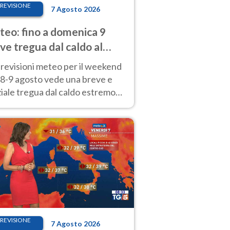
REVISIONE
7 Agosto 2026
eo: fino a domenica 9
ve tregua dal caldo al
d! Altrove calura e afa
revisioni meteo per il weekend
'8-9 agosto vede una breve e
iale tregua dal caldo estremo
Nord mentre altrove persistono
radi.
REVISIONE
7 Agosto 2026