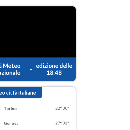
G Meteo
edizione delle
-
zionale
18:48
o città italiane
22°
30°
Torino
27°
31°
Genova