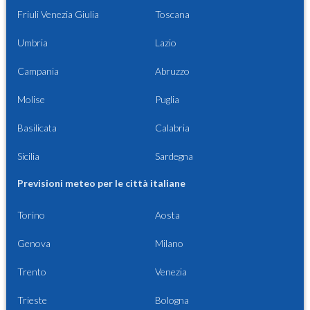
Friuli Venezia Giulia
Toscana
Umbria
Lazio
Campania
Abruzzo
Molise
Puglia
Basilicata
Calabria
Sicilia
Sardegna
Previsioni meteo per le città italiane
Torino
Aosta
Genova
Milano
Trento
Venezia
Trieste
Bologna