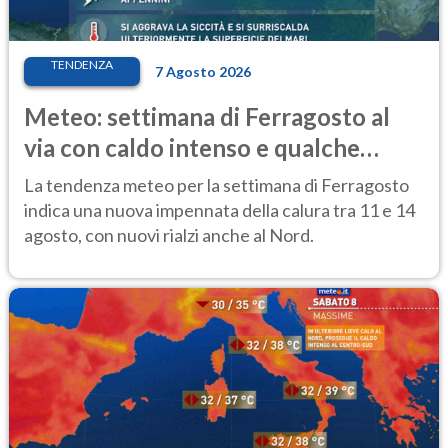
TENDENZA
7 Agosto 2026
Meteo: settimana di Ferragosto al
via con caldo intenso e qualche
temporale
La tendenza meteo per la settimana di Ferragosto
indica una nuova impennata della calura tra 11 e 14
agosto, con nuovi rialzi anche al Nord.