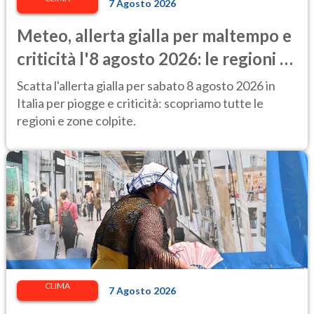
7 Agosto 2026
Meteo, allerta gialla per maltempo e
criticità l'8 agosto 2026: le regioni a
rischio
Scatta l'allerta gialla per sabato 8 agosto 2026 in
Italia per piogge e criticità: scopriamo tutte le
regioni e zone colpite.
CLIMA
7 Agosto 2026