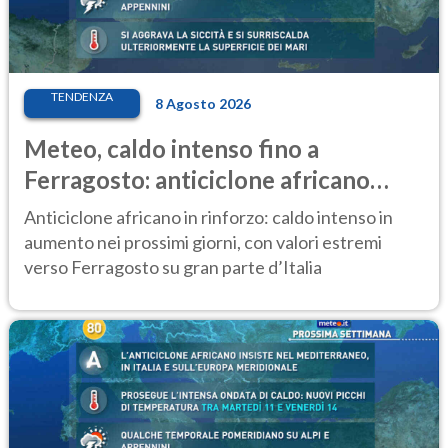
TENDENZA
8 Agosto 2026
Meteo, caldo intenso fino a
Ferragosto: anticiclone africano
ancora protagonista
Anticiclone africano in rinforzo: caldo intenso in
aumento nei prossimi giorni, con valori estremi
verso Ferragosto su gran parte d’Italia