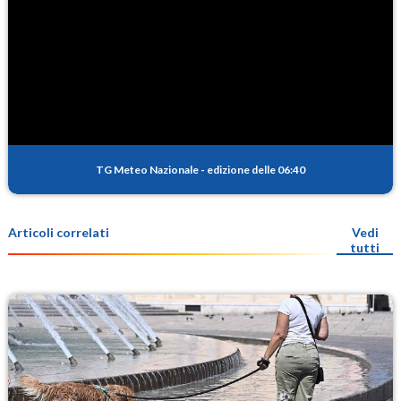
TG Meteo Nazionale
-
edizione delle 06:40
Articoli correlati
Vedi
tutti