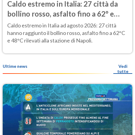
Caldo estremo in Italia: 27 città da
bollino rosso, asfalto fino a 62° e
punte di 48° alla stazione di Napoli
Caldo estremo in Italia ad agosto 2026: 27 città
hanno raggiunto il bollino rosso, asfalto fino a 62°C
e 48°C rilevati alla stazione di Napoli.
Ultime news
Vedi
tutte