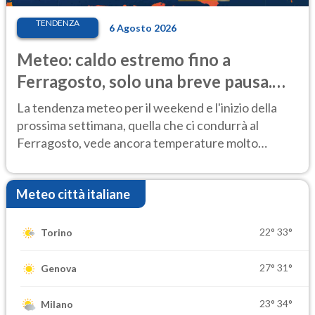
TENDENZA
6 Agosto 2026
Meteo: caldo estremo fino a
Ferragosto, solo una breve pausa.
Ecco dove
La tendenza meteo per il weekend e l'inizio della
prossima settimana, quella che ci condurrà al
Ferragosto, vede ancora temperature molto
elevate
Meteo città italiane
22°
33°
Torino
27°
31°
Genova
23°
34°
Milano