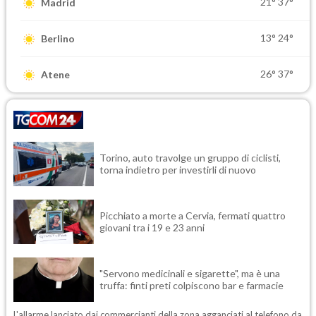
21°
37°
Madrid
13°
24°
Berlino
26°
37°
Atene
Torino, auto travolge un gruppo di ciclisti,
torna indietro per investirli di nuovo
Picchiato a morte a Cervia, fermati quattro
giovani tra i 19 e 23 anni
"Servono medicinali e sigarette", ma è una
truffa: finti preti colpiscono bar e farmacie
L'allarme lanciato dai commercianti della zona agganciati al telefono da