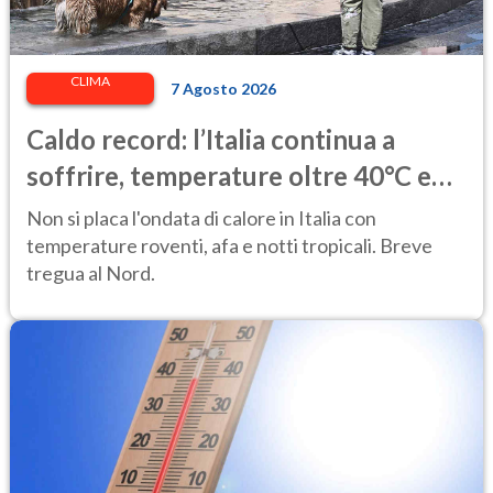
CLIMA
7 Agosto 2026
Caldo record: l’Italia continua a
soffrire, temperature oltre 40°C e
afa per altri 10 giorni
Non si placa l'ondata di calore in Italia con
temperature roventi, afa e notti tropicali. Breve
tregua al Nord.