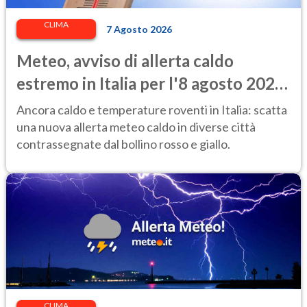
CLIMA
7 Agosto 2026
Meteo, avviso di allerta caldo
estremo in Italia per l'8 agosto 2026:
le città a rischio per il Ministero della
Ancora caldo e temperature roventi in Italia: scatta
Salute
una nuova allerta meteo caldo in diverse città
contrassegnate dal bollino rosso e giallo.
CLIMA