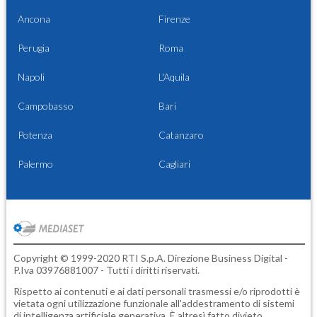
Ancona
Firenze
Perugia
Roma
Napoli
L'Aquila
Campobasso
Bari
Potenza
Catanzaro
Palermo
Cagliari
Copyright © 1999-2020 RTI S.p.A. Direzione Business Digital -
P.Iva 03976881007 - Tutti i diritti riservati.
Rispetto ai contenuti e ai dati personali trasmessi e/o riprodotti è
vietata ogni utilizzazione funzionale all'addestramento di sistemi
di intelligenza artificiale generativa. È altresì fatto divieto