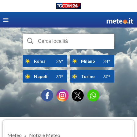
Roma
Milano
35°
34°
Napoli
Torino
33°
30°
Meteo
Notizie Meteo