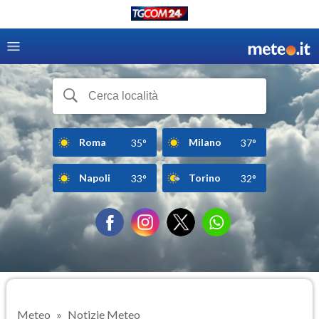
Roma
Milano
35°
37°
Napoli
Torino
33°
32°
Meteo
Notizie Meteo