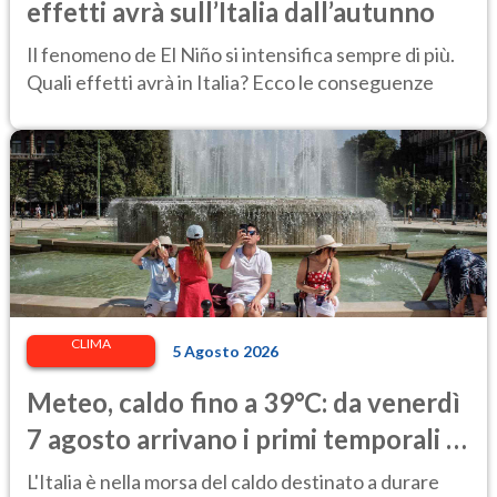
effetti avrà sull’Italia dall’autunno
Il fenomeno de El Niño si intensifica sempre di più.
Quali effetti avrà in Italia? Ecco le conseguenze
CLIMA
5 Agosto 2026
Meteo, caldo fino a 39°C: da venerdì
7 agosto arrivano i primi temporali e
un lieve calo delle temperature
L'Italia è nella morsa del caldo destinato a durare