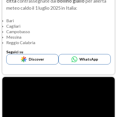
città
contrassegnate dal
bollino giallo
per allerta
meteo caldo il 1 luglio 2025 in Italia:
Bari
Cagliari
Campobasso
Messina
Reggio Calabria
Seguici su
Discover
WhatsApp