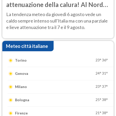
attenuazione della calura! Al Nord
rischio temporali
La tendenza meteo da giovedì 6 agosto vede un
caldo sempre intenso sull'Italia ma con una parziale
e lieve attenuazione tra il 7 e il 9 agosto.
Meteo città italiane
23°
36°
Torino
24°
31°
Genova
23°
37°
Milano
25°
38°
Bologna
21°
38°
Firenze