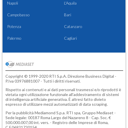
Napoli
L'Aquila
Campobasso
Bari
Potenza
Catanzaro
Palermo
Cagliari
Copyright © 1999-2020 RTI S.p.A. Direzione Business Digital -
P.Iva 03976881007 - Tutti i diritti riservati.
Rispetto ai contenuti e ai dati personali trasmessi e/o riprodotti è
vietata ogni utilizzazione funzionale all'addestramento di sistemi
di intelligenza artificiale generativa. È altresì fatto divieto
espresso di utilizzare mezzi automatizzati di data scraping.
Per la pubblicità
Mediamond S.p.a.
RTI spa, Gruppo Mediaset -
Sede legale: 00187 Roma Largo del Nazareno 8 - Cap. Soc. €
500.000.007,00 int. vers. - Registro delle Imprese di Roma,
C.F.06921720154