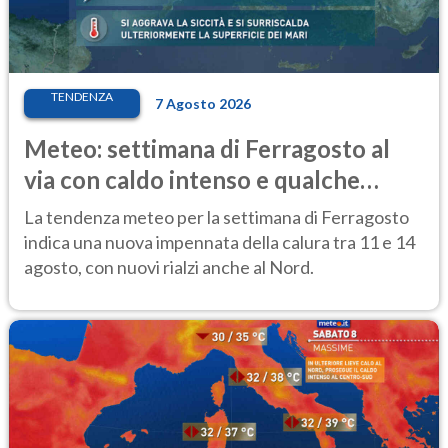
TENDENZA
7 Agosto 2026
Meteo: settimana di Ferragosto al
via con caldo intenso e qualche
temporale
La tendenza meteo per la settimana di Ferragosto
indica una nuova impennata della calura tra 11 e 14
agosto, con nuovi rialzi anche al Nord.