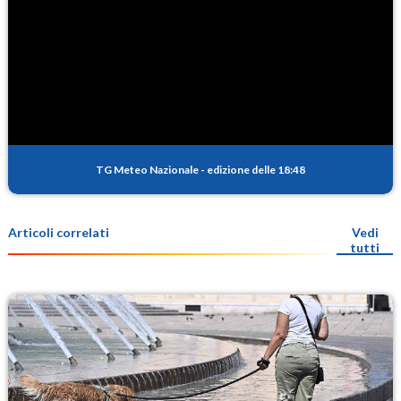
TG Meteo Nazionale
-
edizione delle 18:48
Articoli correlati
Vedi
tutti