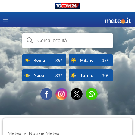
Roma
Milano
35°
35°
Napoli
Torino
33°
30°
Meteo
Notizie Meteo