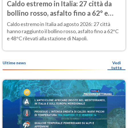
Caldo estremo in Italia: 27 città da
bollino rosso, asfalto fino a 62° e
punte di 48° alla stazione di Napoli
Caldo estremo in Italia ad agosto 2026: 27 città
hanno raggiunto il bollino rosso, asfalto fino a 62°C
e 48°C rilevati alla stazione di Napoli.
Ultime news
Vedi
tutte