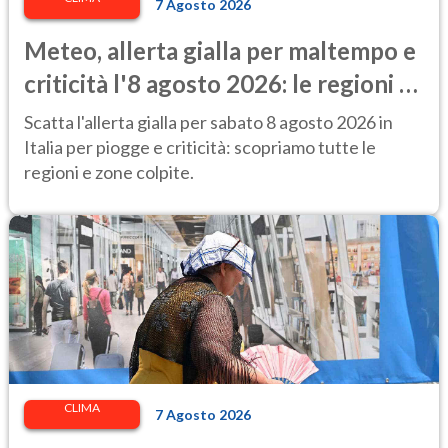
7 Agosto 2026
Meteo, allerta gialla per maltempo e
criticità l'8 agosto 2026: le regioni a
rischio
Scatta l'allerta gialla per sabato 8 agosto 2026 in
Italia per piogge e criticità: scopriamo tutte le
regioni e zone colpite.
CLIMA
7 Agosto 2026