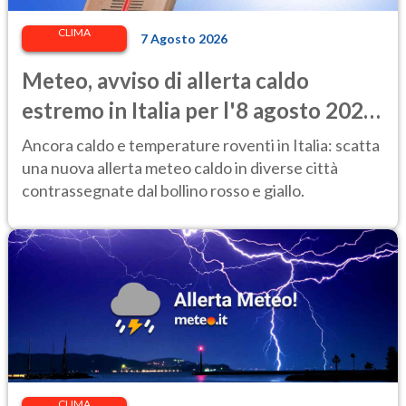
CLIMA
7 Agosto 2026
Meteo, avviso di allerta caldo
estremo in Italia per l'8 agosto 2026:
le città a rischio per il Ministero della
Ancora caldo e temperature roventi in Italia: scatta
Salute
una nuova allerta meteo caldo in diverse città
contrassegnate dal bollino rosso e giallo.
CLIMA