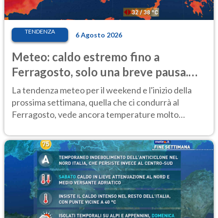
TENDENZA
6 Agosto 2026
Meteo: caldo estremo fino a
Ferragosto, solo una breve pausa.
Ecco dove
La tendenza meteo per il weekend e l'inizio della
prossima settimana, quella che ci condurrà al
Ferragosto, vede ancora temperature molto
elevate