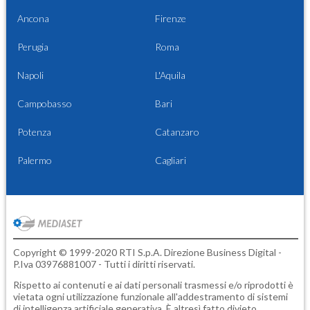
Ancona
Firenze
Perugia
Roma
Napoli
L'Aquila
Campobasso
Bari
Potenza
Catanzaro
Palermo
Cagliari
Copyright © 1999-2020 RTI S.p.A. Direzione Business Digital -
P.Iva 03976881007 - Tutti i diritti riservati.
Rispetto ai contenuti e ai dati personali trasmessi e/o riprodotti è
vietata ogni utilizzazione funzionale all'addestramento di sistemi
di intelligenza artificiale generativa. È altresì fatto divieto