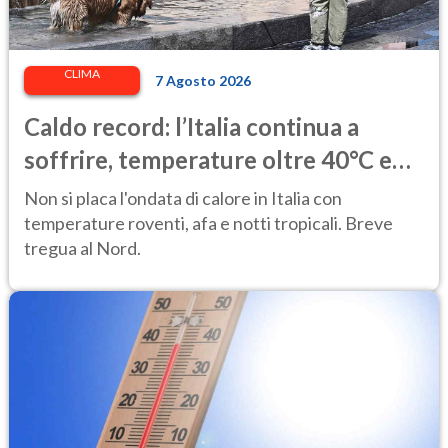
CLIMA
7 Agosto 2026
Caldo record: l’Italia continua a
soffrire, temperature oltre 40°C e
afa per altri 10 giorni
Non si placa l'ondata di calore in Italia con
temperature roventi, afa e notti tropicali. Breve
tregua al Nord.