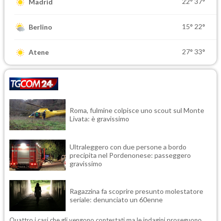
22°
37°
Madrid
15°
22°
Berlino
27°
33°
Atene
Roma, fulmine colpisce uno scout sul Monte
Livata: è gravissimo
Ultraleggero con due persone a bordo
precipita nel Pordenonese: passeggero
gravissimo
Ragazzina fa scoprire presunto molestatore
seriale: denunciato un 60enne
Quattro i casi che gli vengono contestati ma le indagini proseguono