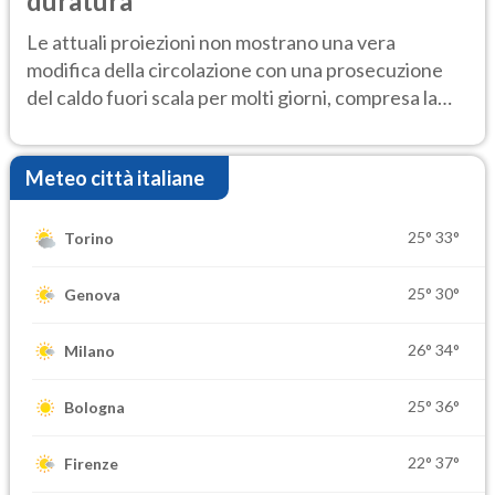
duratura
Le attuali proiezioni non mostrano una vera
modifica della circolazione con una prosecuzione
del caldo fuori scala per molti giorni, compresa la
settimana di Ferragosto
Meteo città italiane
25°
33°
Torino
25°
30°
Genova
26°
34°
Milano
25°
36°
Bologna
22°
37°
Firenze