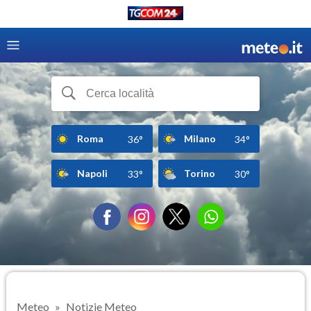
Roma
Milano
36°
34°
Napoli
Torino
33°
30°
Meteo
Notizie Meteo