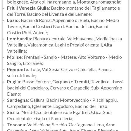
bolognese, Alta collina romagnola, Montagna romagnola;
Friuli Venezia Giulia
: Bacino montano del Tagliamento e
del Torre, Bacino del Livenza e del Lemene;
Lazio
: Bacini di Roma, Appennino di Rieti, Bacino Medio
Tevere, Bacini Costieri Nord, Bacino del Liri, Bacini
Costieri Sud, Aniene;
Lombardia
: Pianura centrale, Valchiavenna, Media-bassa
Valtellina, Valcamonica, Laghi e Prealpi orientali, Alta
Valtellina;
Molise
: Frentani - Sannio - Matese, Alto Volturno - Medio
Sangro, Litoranea;
Piemonte
: Toce, Val Sesia, Cervo e Chiusella, Pianura
settentrionale;
Puglia
: Basso Fortore, Gargano e Tremiti, Tavoliere - bassi
bacini del Candelaro, Cervaro e Carapelle, Sub-Appennino
Dauno;
Sardegna
: Gallura, Bacini Montevecchio - Pischilappiu,
Campidano, Iglesiente, Logudoro, Bacino del Tirso;
Sicilia
: Nord-Occidentale e isole Egadi e Ustica, Sud-
Occidentale e isola di Pantelleria;
Toscana
: Valdichiana, Serchio-Garfagnana-Lima, Arno-
Casentino, Arno-Valdarno Sup., Arno-Firenze, Bisenzio e