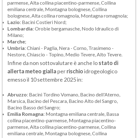
parmense, Alta collina piacentino-parmense, Collina
emiliana centrale, Montagna bolognese, Collina
bolognese, Alta collina romagnola, Montagna romagnola;
Lazio
: Bacini Costieri Nord;
Lombardia
: Orobie bergamasche, Nodo Idraulico di
Milano;
Marche
;
Umbria
: Chiani - Paglia, Nera - Corno, Trasimeno -
Nestore, Chiascio - Topino, Medio Tevere, Alto Tevere.
Infine da non sottovalutare è anche lo
stato di
allerta meteo gialla
per
rischio
idrogeologico
emesso il 10 settembre 2025 in:
Abruzzo
: Bacini Tordino Vomano, Bacino dell'Aterno,
Marsica, Bacino del Pescara, Bacino Alto del Sangro,
Bacino Basso del Sangro;
Emilia Romagna
: Montagna emiliana centrale, Bassa
collina piacentino-parmense, Montagna piacentino-
parmense, Alta collina piacentino-parmense, Collina
emiliana centrale, Montagna bolognese, Collina