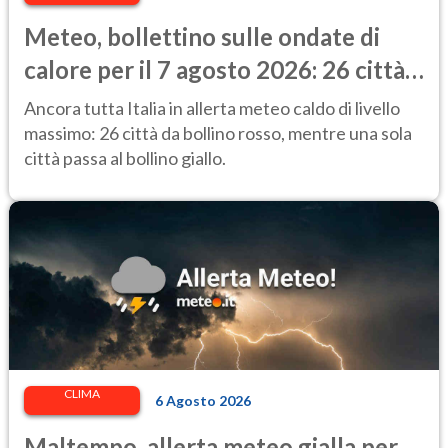
Meteo, bollettino sulle ondate di
calore per il 7 agosto 2026: 26 città
da bollino rosso in Italia
Ancora tutta Italia in allerta meteo caldo di livello
massimo: 26 città da bollino rosso, mentre una sola
città passa al bollino giallo.
CLIMA
6 Agosto 2026
Maltempo, allerta meteo gialla per