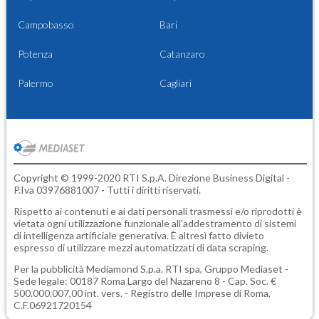
Campobasso
Bari
Potenza
Catanzaro
Palermo
Cagliari
Copyright © 1999-2020 RTI S.p.A. Direzione Business Digital -
P.Iva 03976881007 - Tutti i diritti riservati.
Rispetto ai contenuti e ai dati personali trasmessi e/o riprodotti è
vietata ogni utilizzazione funzionale all'addestramento di sistemi
di intelligenza artificiale generativa. È altresì fatto divieto
espresso di utilizzare mezzi automatizzati di data scraping.
Per la pubblicità
Mediamond S.p.a.
RTI spa, Gruppo Mediaset -
Sede legale: 00187 Roma Largo del Nazareno 8 - Cap. Soc. €
500.000.007,00 int. vers. - Registro delle Imprese di Roma,
C.F.06921720154