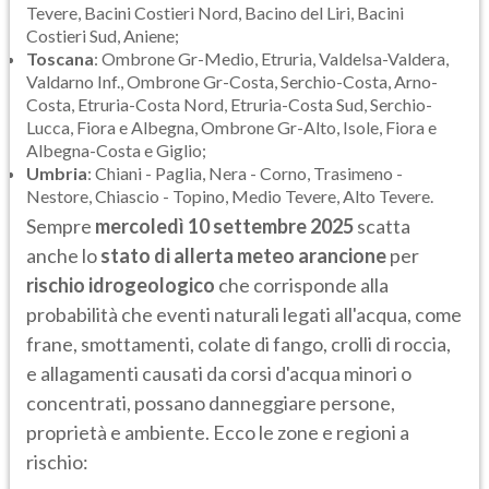
Tevere, Bacini Costieri Nord, Bacino del Liri, Bacini
Costieri Sud, Aniene;
Toscana
: Ombrone Gr-Medio, Etruria, Valdelsa-Valdera,
Valdarno Inf., Ombrone Gr-Costa, Serchio-Costa, Arno-
Costa, Etruria-Costa Nord, Etruria-Costa Sud, Serchio-
Lucca, Fiora e Albegna, Ombrone Gr-Alto, Isole, Fiora e
Albegna-Costa e Giglio;
Umbria
: Chiani - Paglia, Nera - Corno, Trasimeno -
Nestore, Chiascio - Topino, Medio Tevere, Alto Tevere.
Sempre
mercoledì 10 settembre 2025
scatta
anche lo
stato di allerta meteo arancione
per
rischio idrogeologico
che corrisponde alla
probabilità che eventi naturali legati all'acqua, come
frane, smottamenti, colate di fango, crolli di roccia,
e allagamenti causati da corsi d'acqua minori o
concentrati, possano danneggiare persone,
proprietà e ambiente. Ecco le zone e regioni a
rischio: