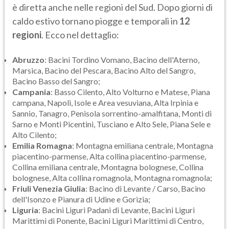
è diretta anche nelle regioni del Sud. Dopo giorni di
caldo estivo tornano piogge e temporali in
12
regioni
. Ecco nel dettaglio:
Abruzzo
: Bacini Tordino Vomano, Bacino dell'Aterno,
Marsica, Bacino del Pescara, Bacino Alto del Sangro,
Bacino Basso del Sangro;
Campania
: Basso Cilento, Alto Volturno e Matese, Piana
campana, Napoli, Isole e Area vesuviana, Alta Irpinia e
Sannio, Tanagro, Penisola sorrentino-amalfitana, Monti di
Sarno e Monti Picentini, Tusciano e Alto Sele, Piana Sele e
Alto Cilento;
Emilia Romagna
: Montagna emiliana centrale, Montagna
piacentino-parmense, Alta collina piacentino-parmense,
Collina emiliana centrale, Montagna bolognese, Collina
bolognese, Alta collina romagnola, Montagna romagnola;
Friuli Venezia Giulia
: Bacino di Levante / Carso, Bacino
dell'Isonzo e Pianura di Udine e Gorizia;
Liguria
: Bacini Liguri Padani di Levante, Bacini Liguri
Marittimi di Ponente, Bacini Liguri Marittimi di Centro,