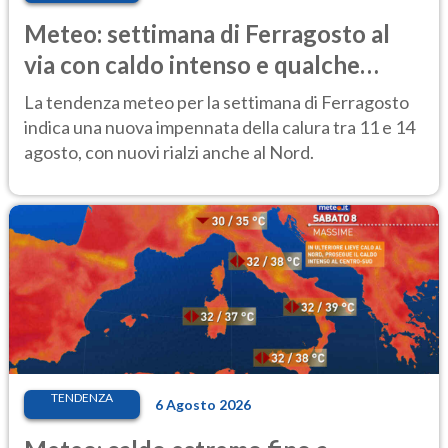
Meteo: settimana di Ferragosto al
via con caldo intenso e qualche
temporale
La tendenza meteo per la settimana di Ferragosto
indica una nuova impennata della calura tra 11 e 14
agosto, con nuovi rialzi anche al Nord.
TENDENZA
6 Agosto 2026