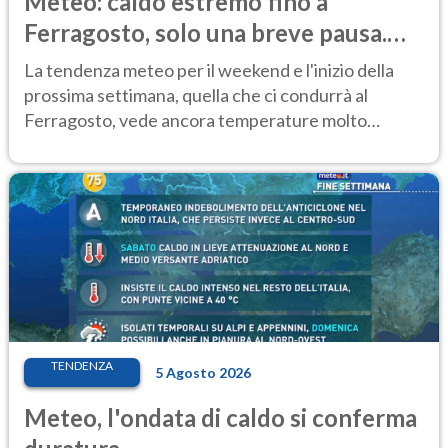
Meteo: caldo estremo fino a
Ferragosto, solo una breve pausa.
Ecco dove
La tendenza meteo per il weekend e l'inizio della
prossima settimana, quella che ci condurrà al
Ferragosto, vede ancora temperature molto
elevate
TENDENZA
5 Agosto 2026
Meteo, l'ondata di caldo si conferma