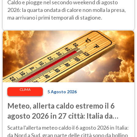
attenzione ai temporali intensi. Le
Caldo e piogge nel secondo weekend di agosto
previsioni
2026: la quarta ondata di calore non molla la presa,
ma arrivano i primi temporali di stagione.
CLIMA
5 Agosto 2026
Meteo, allerta caldo estremo il 6
agosto 2026 in 27 città: Italia da
bollino rosso
Scatta l'allerta meteo caldo il 6 agosto 2026 in Italia:
da Nord a Sud, gran parte delle città sono da bollino