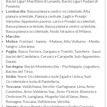
Bacini Liguri Marittimi di Levante, Bacini Liguri Padani di
Ponente;
Lombardia
: Bassa pianura centro-occidentale, Alta
pianura orientale, Pianura centrale, Laghi e Prealpi
Varesine, Appennino pavese, Lario e Prealpi occidentali,
Bassa pianura orientale, Bassa pianura centro-orientale,
Bassa pianura occidentale, Nodo Idraulico di Milano;
Marche
;
Molise
: Frentani - Sannio - Matese, Alto Volturno - Medio
Sangro, Litoranea;
Puglia
: Basso Fortore, Gargano e Tremiti, Tavoliere - bassi
bacini del Candelaro, Cervaro e Carapelle, Sub-Appennino
Dauno
Sardegna
: Bacini Montevecchio - Pischilappiu, Logudoro,
Bacino del Tirso;
Sicilia
: Nord-Occidentale e isole Egadi e Ustica, Sud-
Occidentale e isola di Pantelleria;
Toscana
: Valdichiana, Serchio-Garfagnana-Lima, Arno-
Casentino, Arno-Valdarno Sup., Arno-Firenze, Bisenzio e
Ombrone Pt, Lunigiana, Mugello-Val di Sieve, Reno,
Romagna-Toscana, Valtiberina, Versilia;
Veneto
: Basso Brenta-Bacchiglione e Fratta Gorzone,