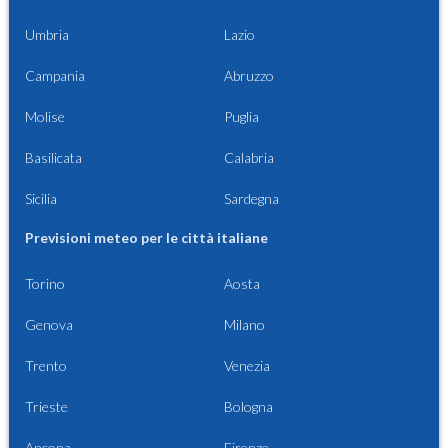
Umbria
Lazio
Campania
Abruzzo
Molise
Puglia
Basilicata
Calabria
Sicilia
Sardegna
Previsioni meteo per le città italiane
Torino
Aosta
Genova
Milano
Trento
Venezia
Trieste
Bologna
Ancona
Firenze