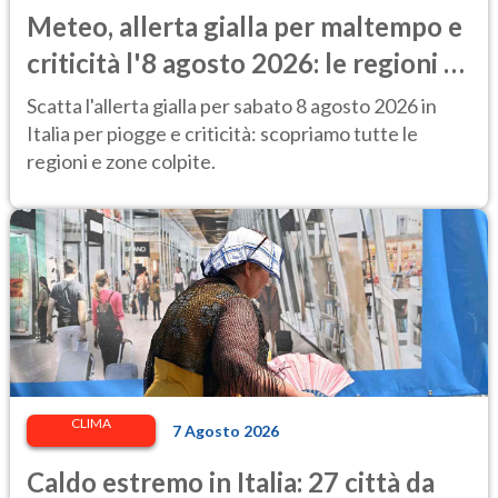
Meteo, allerta gialla per maltempo e
criticità l'8 agosto 2026: le regioni a
rischio
Scatta l'allerta gialla per sabato 8 agosto 2026 in
Italia per piogge e criticità: scopriamo tutte le
regioni e zone colpite.
CLIMA
7 Agosto 2026
Caldo estremo in Italia: 27 città da