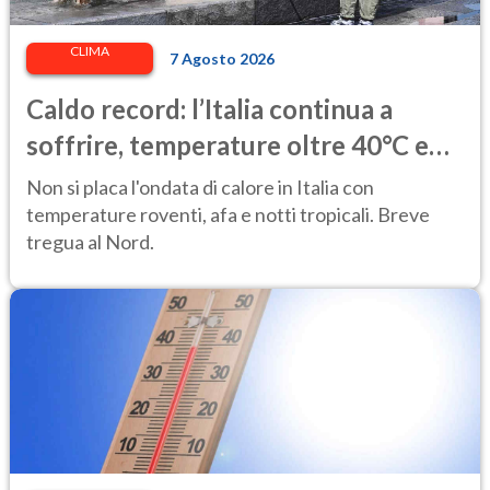
CLIMA
7 Agosto 2026
Caldo record: l’Italia continua a
soffrire, temperature oltre 40°C e
afa per altri 10 giorni
Non si placa l'ondata di calore in Italia con
temperature roventi, afa e notti tropicali. Breve
tregua al Nord.