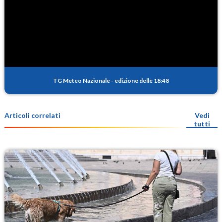
TG Meteo Nazionale
-
edizione delle 18:48
Articoli correlati
Vedi
tutti