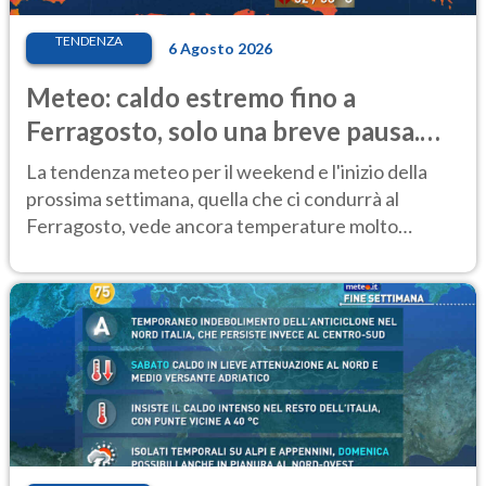
TENDENZA
6 Agosto 2026
Meteo: caldo estremo fino a
Ferragosto, solo una breve pausa.
Ecco dove
La tendenza meteo per il weekend e l'inizio della
prossima settimana, quella che ci condurrà al
Ferragosto, vede ancora temperature molto
elevate