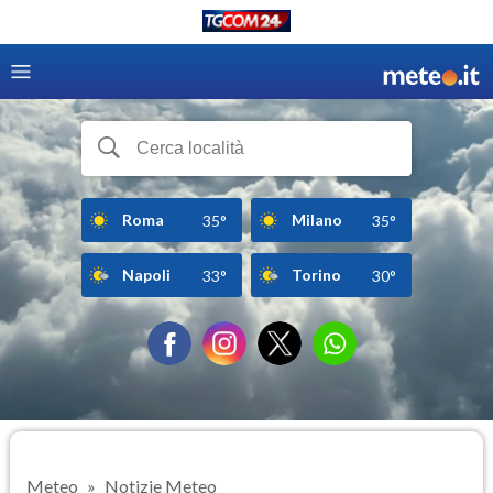
Roma
Milano
35°
35°
Napoli
Torino
33°
30°
Meteo
Notizie Meteo