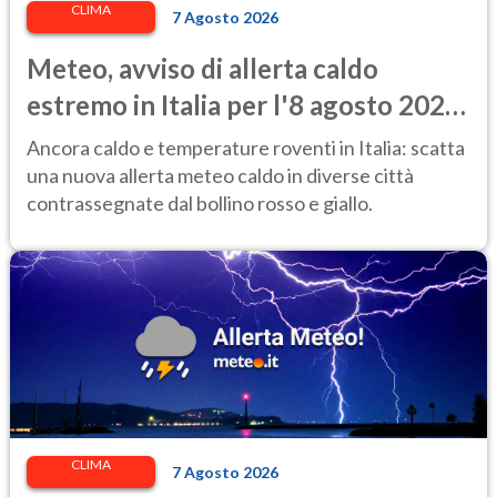
CLIMA
7 Agosto 2026
Meteo, avviso di allerta caldo
estremo in Italia per l'8 agosto 2026:
le città a rischio per il Ministero della
Ancora caldo e temperature roventi in Italia: scatta
Salute
una nuova allerta meteo caldo in diverse città
contrassegnate dal bollino rosso e giallo.
CLIMA
7 Agosto 2026