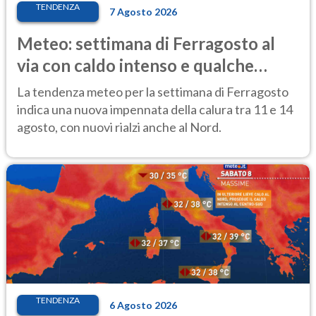
TENDENZA
7 Agosto 2026
Meteo: settimana di Ferragosto al
via con caldo intenso e qualche
temporale
La tendenza meteo per la settimana di Ferragosto
indica una nuova impennata della calura tra 11 e 14
agosto, con nuovi rialzi anche al Nord.
TENDENZA
6 Agosto 2026