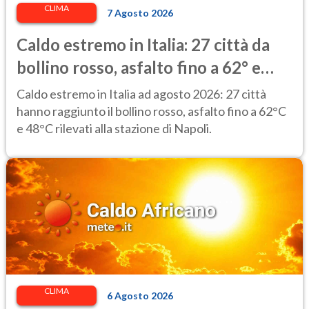
CLIMA
7 Agosto 2026
Caldo estremo in Italia: 27 città da
bollino rosso, asfalto fino a 62° e
punte di 48° alla stazione di Napoli
Caldo estremo in Italia ad agosto 2026: 27 città
hanno raggiunto il bollino rosso, asfalto fino a 62°C
e 48°C rilevati alla stazione di Napoli.
CLIMA
6 Agosto 2026