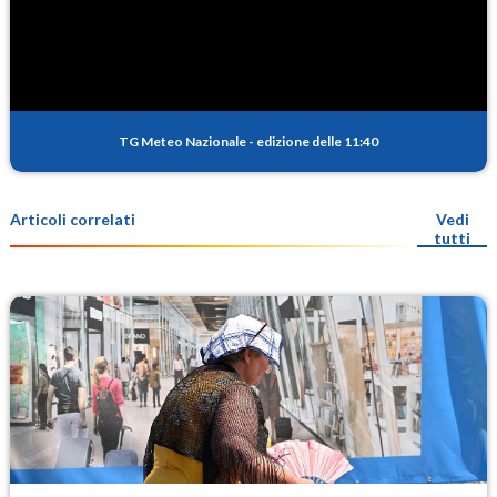
TG Meteo Nazionale
-
edizione delle 11:40
Articoli correlati
Vedi
tutti