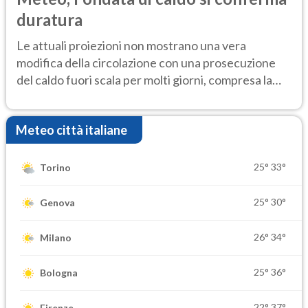
duratura
Le attuali proiezioni non mostrano una vera
modifica della circolazione con una prosecuzione
del caldo fuori scala per molti giorni, compresa la
settimana di Ferragosto
Meteo città italiane
25°
33°
Torino
25°
30°
Genova
26°
34°
Milano
25°
36°
Bologna
22°
37°
Firenze