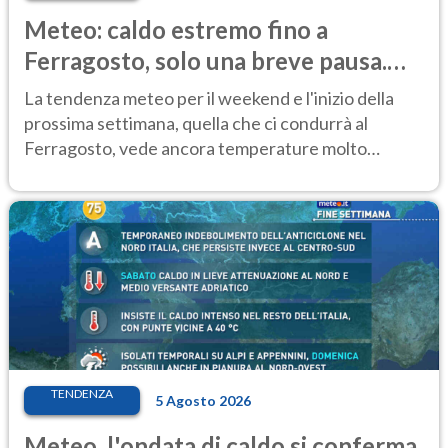
Meteo: caldo estremo fino a
Ferragosto, solo una breve pausa.
Ecco dove
La tendenza meteo per il weekend e l'inizio della
prossima settimana, quella che ci condurrà al
Ferragosto, vede ancora temperature molto
elevate
TENDENZA
5 Agosto 2026
Meteo, l'ondata di caldo si conferma