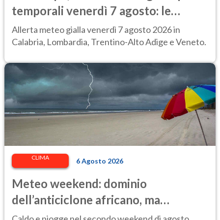
temporali venerdì 7 agosto: le
regioni colpite
Allerta meteo gialla venerdì 7 agosto 2026 in
Calabria, Lombardia, Trentino-Alto Adige e Veneto.
CLIMA
6 Agosto 2026
Meteo weekend: dominio
dell’anticiclone africano, ma
attenzione ai temporali intensi. Le
Caldo e piogge nel secondo weekend di agosto