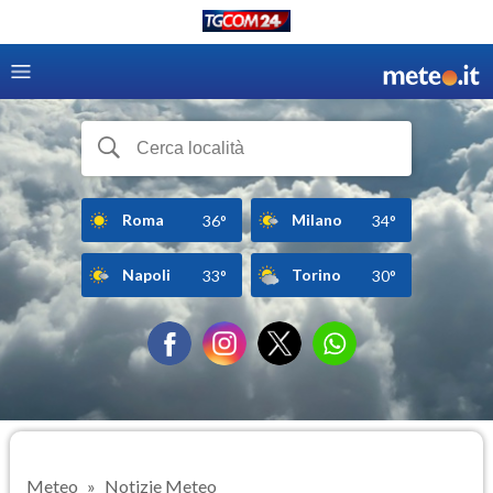
Roma
Milano
36°
34°
Napoli
Torino
33°
30°
Meteo
Notizie Meteo