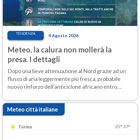
TENDENZA
4 Agosto 2026
Meteo, la calura non mollerà la
presa. I dettagli
Dopo una lieve attenuazione al Nord grazie ad un
flusso di aria leggermente più fresca, probabile
nuovo rinforzo dell’anticiclone africano entro
Ferragosto
Meteo città italiane
25°
37°
Torino