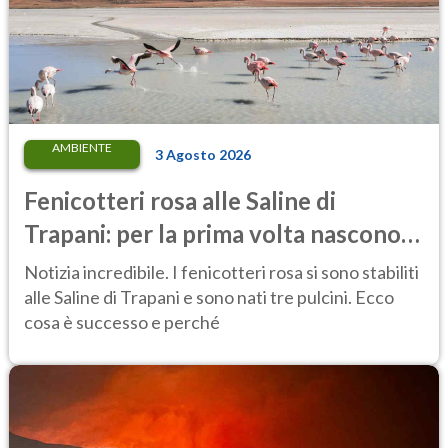
AMBIENTE
3 Agosto 2026
Fenicotteri rosa alle Saline di
Trapani: per la prima volta nascono
tre pulcini nella riserva
Notizia incredibile. I fenicotteri rosa si sono stabiliti
alle Saline di Trapani e sono nati tre pulcini. Ecco
cosa è successo e perché