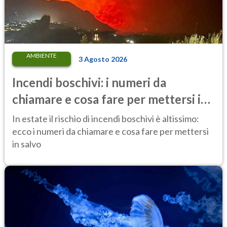
AMBIENTE
3 Agosto 2026
Incendi boschivi: i numeri da
chiamare e cosa fare per mettersi in
salvo
In estate il rischio di incendi boschivi è altissimo:
ecco i numeri da chiamare e cosa fare per mettersi
in salvo