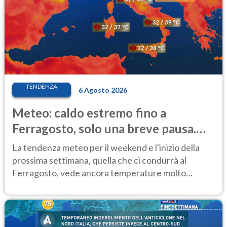
TENDENZA
6 Agosto 2026
Meteo: caldo estremo fino a
Ferragosto, solo una breve pausa.
Ecco dove
La tendenza meteo per il weekend e l'inizio della
prossima settimana, quella che ci condurrà al
Ferragosto, vede ancora temperature molto
elevate