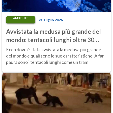
AMBIENTE
30 Luglio 2026
Avvistata la medusa più grande del
mondo: tentacoli lunghi oltre 30
metri, più di un tram cittadino
Ecco dove è stata avvistata la medusa più grande
del mondo e quali sono le sue caratteristiche. A far
paura sono i tentacoli lunghi come un tram