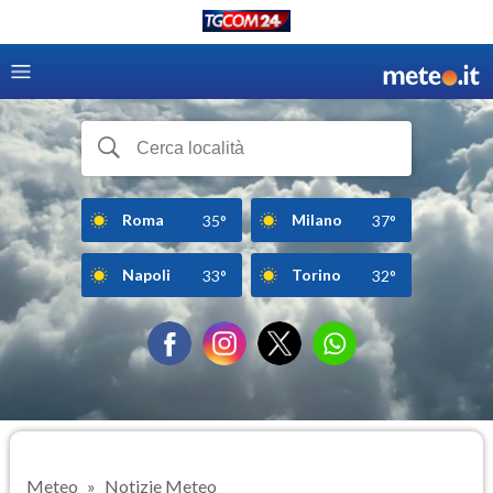
Roma
Milano
35°
37°
Napoli
Torino
33°
32°
Meteo
Notizie Meteo