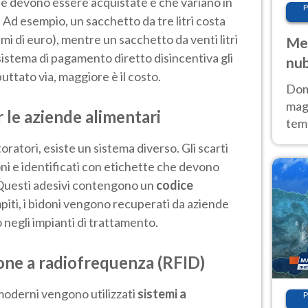
 che devono essere acquistate e che variano in
P
 Ad esempio, un sacchetto da tre litri costa
mi di euro), mentre un sacchetto da venti litri
Met
 sistema di pagamento diretto disincentiva gli
nub
uttato via, maggiore è il costo.
Sud
Doma
magg
r le aziende alimentari
temp
sem
toratori, esiste un sistema diverso. Gli scarti
prev
ni e identificati con etichette che devono
 Questi adesivi contengono un
codice
mpiti, i bidoni vengono recuperati da aziende
o negli impianti di trattamento.
ione a radiofrequenza (RFID)
 moderni vengono utilizzati
sistemi a
P