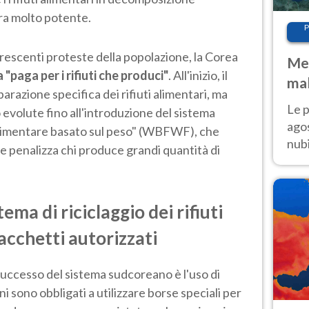
ra molto potente.
P
crescenti proteste della popolazione, la Corea
Met
a "paga per i rifiuti che produci"
. All'inizio, il
mal
razione specifica dei rifiuti alimentari, ma
fin
Le p
o evolute fino all'introduzione del sistema
agos
 alimentare basato sul peso" (WBFWF), che
nubi
i e penalizza chi produce grandi quantità di
Cen
mol
ema di riciclaggio dei rifiuti
sacchetti autorizzati
successo del sistema sudcoreano è l'uso di
dini sono obbligati a utilizzare borse speciali per