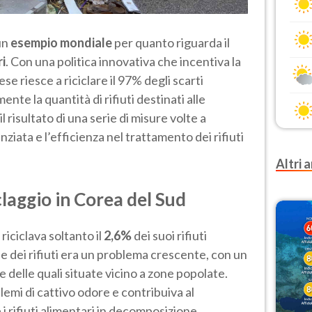
un
esempio mondiale
per quanto riguarda il
ri
. Con una politica innovativa che incentiva la
ese riesce a riciclare il 97% degli scarti
nte la quantità di rifiuti destinati alle
 risultato di una serie di misure volte a
ziata e l’efficienza nel trattamento dei rifiuti
Altri a
claggio in Corea del Sud
 riciclava soltanto il
2,6%
dei suoi rifiuti
ne dei rifiuti era un problema crescente, con un
 delle quali situate vicino a zone popolate.
mi di cattivo odore e contribuiva al
i rifiuti alimentari in decomposizione