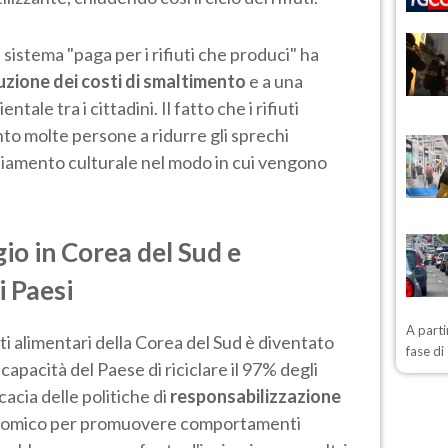
 sistema "paga per i rifiuti che produci" ha
duzione dei costi di smaltimento
e a una
le tra i cittadini. Il fatto che i rifiuti
to molte persone a ridurre gli sprechi
biamento culturale nel modo in cui vengono
ggio in Corea del Sud e
i Paesi
A parti
iuti alimentari della Corea del Sud è diventato
fase d
 capacità del Paese di riciclare il 97% degli
cacia delle politiche di
responsabilizzazione
onomico per promuovere comportamenti