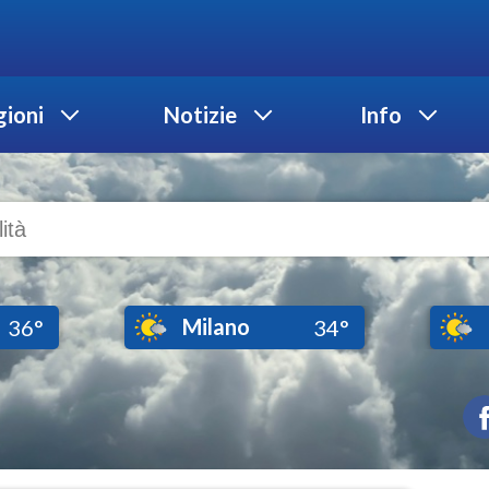
ioni
Notizie
Info
Milano
36°
34°