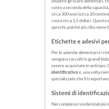
smaltire gli scarti alimentari,
costo a seconda della capacità.
circa 300 won (circa 20 centesi
costa circa 1,5 dollari. Questo
sprechi, poiché più cibo viene b
Etichette e adesivi pe
Per le aziende alimentari e i ris
vengono raccolti in grandi bido
essere acquistate in anticipo.
identificativo
e, una volta rie
specializzate che li trasportan
Sistemi di identificaz
Nei complessi residenziali più