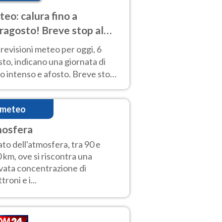
eo: calura fino a
ragosto! Breve stop al
d tra 7 e 9 agosto
revisioni meteo per oggi, 6
to, indicano una giornata di
o intenso e afosto. Breve stop
Anticiclone solo sulle regioni del
d.
imeteo
nosfera
ato dell'atmosfera, tra 90 e
 km, ove si riscontra una
vata concentrazione di
troni e i...