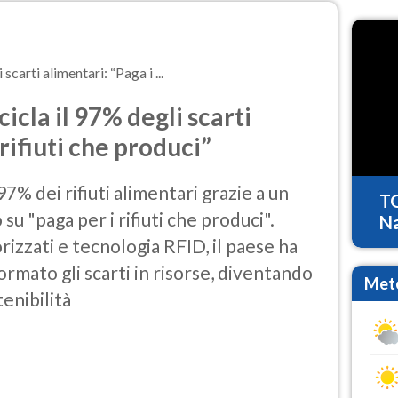
scarti alimentari: “Paga i ...
icla il 97% degli scarti
 rifiuti che produci”
 97% dei rifiuti alimentari grazie a un
T
su "paga per i rifiuti che produci".
Na
izzati e tecnologia RFID, il paese ha
formato gli scarti in risorse, diventando
Mete
enibilità