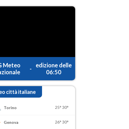
G Meteo
edizione delle
-
zionale
06:50
o città italiane
25°
30°
Torino
26°
30°
Genova