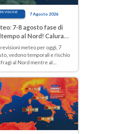
REVISIONE
7 Agosto 2026
eo: 7-8 agosto fase di
tempo al Nord! Calura
o a Ferragosto
revisioni meteo per oggi, 7
to, vedono temporali e rischio
fragi al Nord mentre al
tro-Sud sole e caldo sempre
to intenso.