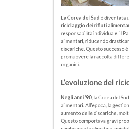
La
Corea del Sud
è diventata 
riciclaggio dei rifiuti alimenta
responsabilità individuale, il Pa
alimentari, riducendo drasticame
discariche. Questo successo è il
promuovere la raccolta differen
organici.
L’evoluzione del rici
Negli anni '90
, la Corea del Sud
alimentari. All'epoca, la gestio
aumento delle discariche, molte
Questo comportava gravi proble
cambiamento climatico, poiché 