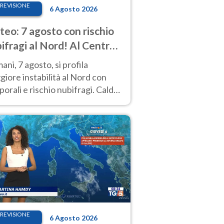
REVISIONE
6 Agosto 2026
eo: 7 agosto con rischio
ifragi al Nord! Al Centro-
 caldo estremo
ni, 7 agosto, si profila
iore instabilità al Nord con
orali e rischio nubifragi. Caldo
pre estremo al Centro-Sud. Le
isioni.
REVISIONE
6 Agosto 2026