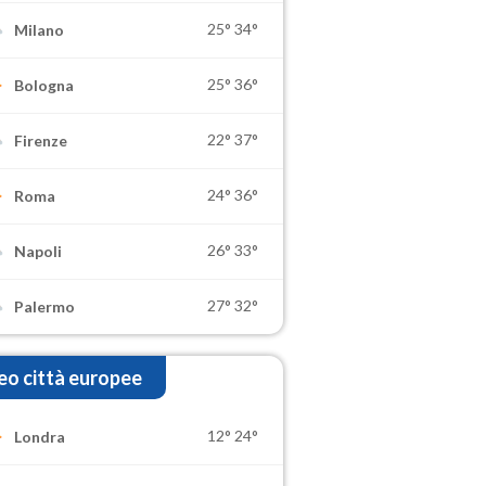
25°
34°
Milano
25°
36°
Bologna
22°
37°
Firenze
24°
36°
Roma
26°
33°
Napoli
27°
32°
Palermo
o città europee
12°
24°
Londra