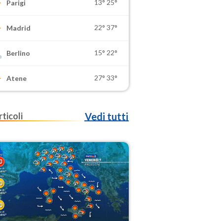
13°
25°
Parigi
22°
37°
Madrid
15°
22°
Berlino
27°
33°
Atene
rticoli
Vedi tutti