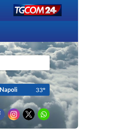
Napoli
33°