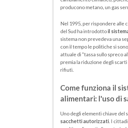
producono metano, un gas ser
Nel 1995, per rispondere alle 
del Sud ha introdotto
il sistem
sistema non prevedeva una sepa
con il tempo le politiche si son
attuale di "tassa sullo spreco
premia la riduzione degli scart
rifiuti​.
Come funziona il sist
alimentari: l'uso di 
Uno degli elementi chiave del 
sacchetti autorizzati
. I citta