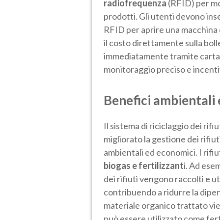
radiofrequenza
(RFID) per mon
prodotti. Gli utenti devono inse
RFID per aprire una macchina c
il costo direttamente sulla boll
immediatamente tramite carta 
monitoraggio preciso e incentiv
Benefici ambientali
Il sistema di riciclaggio dei rif
migliorato la gestione dei rifi
ambientali ed economici. I rifiu
biogas e fertilizzant
i. Ad ese
dei rifiuti vengono raccolti e u
contribuendo a ridurre la dipend
materiale organico trattato vie
può essere utilizzato come fertil