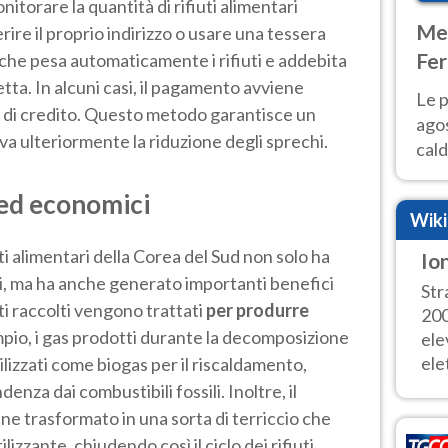
itorare la quantità di rifiuti alimentari
Met
rire il proprio indirizzo o usare una tessera
Fer
he pesa automaticamente i rifiuti e addebita
etta. In alcuni casi, il pagamento avviene
Nor
Le p
di credito. Questo metodo garantisce un
agos
a ulteriormente la riduzione degli sprechi​.
cald
all'
 ed economici
Nor
Wik
iuti alimentari della Corea del Sud non solo ha
Io
uti, ma ha anche generato importanti benefici
Str
ti raccolti vengono trattati
per produrre
200
mpio, i gas prodotti durante la decomposizione
ele
elet
tilizzati come biogas per il riscaldamento,
enza dai combustibili fossili. Inoltre, il
ne trasformato in una sorta di terriccio che
izzante, chiudendo così il ciclo dei rifiuti.