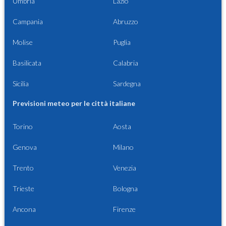
Umbria
Lazio
Campania
Abruzzo
Molise
Puglia
Basilicata
Calabria
Sicilia
Sardegna
Previsioni meteo per le città italiane
Torino
Aosta
Genova
Milano
Trento
Venezia
Trieste
Bologna
Ancona
Firenze