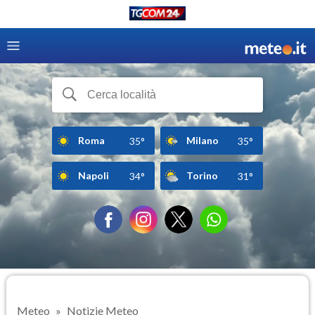
Roma
Milano
35°
35°
Napoli
Torino
34°
31°
Meteo
Notizie Meteo