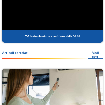
TG Meteo Nazionale
-
edizione delle 06:48
Articoli correlati
Vedi
tutti