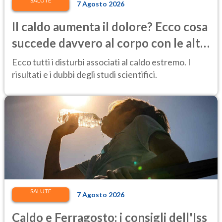
SALUTE
7 Agosto 2026
Il caldo aumenta il dolore? Ecco cosa
succede davvero al corpo con le alte
temperature
Ecco tutti i disturbi associati al caldo estremo. I
risultati e i dubbi degli studi scientifici.
SALUTE
7 Agosto 2026
Caldo e Ferragosto: i consigli dell'Iss