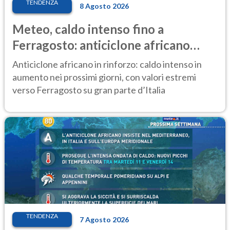
TENDENZA
8 Agosto 2026
Meteo, caldo intenso fino a
Ferragosto: anticiclone africano
ancora protagonista
Anticiclone africano in rinforzo: caldo intenso in
aumento nei prossimi giorni, con valori estremi
verso Ferragosto su gran parte d’Italia
TENDENZA
7 Agosto 2026