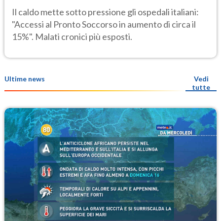
Soccorso"
Il caldo mette sotto pressione gli ospedali italiani:
"Accessi al Pronto Soccorso in aumento di circa il
15%". Malati cronici più esposti.
Ultime news
Vedi
tutte