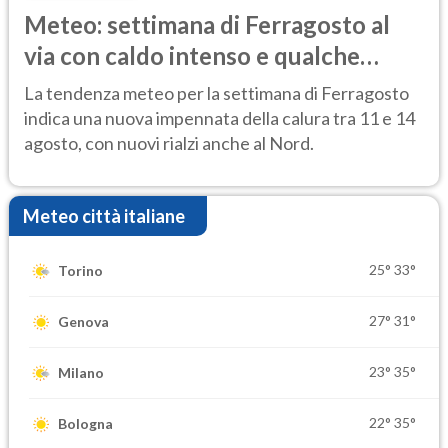
Meteo: settimana di Ferragosto al
via con caldo intenso e qualche
temporale
La tendenza meteo per la settimana di Ferragosto
indica una nuova impennata della calura tra 11 e 14
agosto, con nuovi rialzi anche al Nord.
Meteo città italiane
25°
33°
Torino
27°
31°
Genova
23°
35°
Milano
22°
35°
Bologna