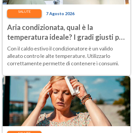
SALUTE
7 Agosto 2026
Aria condizionata, qual è la
temperatura ideale? I gradi giusti per
stare bene e risparmiare
Con il caldo estivo il condizionatore è un valido
alleato contro le alte temperature. Utilizzarlo
correttamente permette di contenere i consumi.