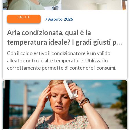
SALUTE
7 Agosto 2026
Aria condizionata, qual è la
temperatura ideale? I gradi giusti per
stare bene e risparmiare
Con il caldo estivo il condizionatore è un valido
alleato contro le alte temperature. Utilizzarlo
correttamente permette di contenere i consumi.