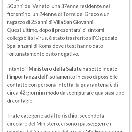
50 anni del Veneto, una 37enne residente nel
fiorentino, un 24enne di Torre del Greco e un
ragazzo di 25 anni di Villa San Giovanni.
Quest'ultimo, dopo il presentarsi di sintomi
collegabili al virus, è stato trasferito all'Ospedale
Spallanzani di Roma dove i test hanno dato
fortunatamente esito negativo.
Intanto il
Ministero della Salute
ha sottolineato
l'importanza dell'isolamento
in caso di possibile
contatto con persona infetta: la
quarantena è di
circa 42 giorni
in modo da scongiurare qualsiasi tipo
di contagio.
Tra le categorie ad
alto rischio
, secondo la
circolare del Ministero, ci sono i passeggeri e i
membri dell’equipaggio della nave MV Hondius per