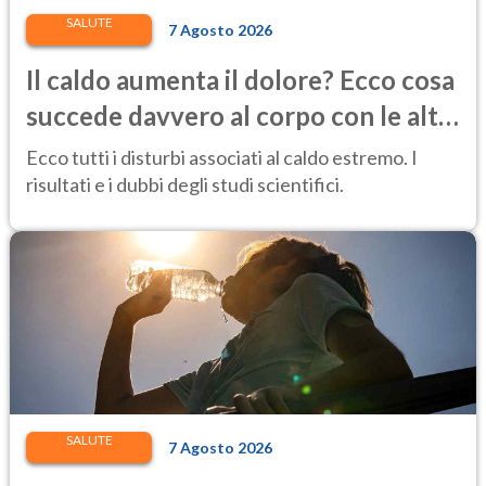
SALUTE
7 Agosto 2026
Il caldo aumenta il dolore? Ecco cosa
succede davvero al corpo con le alte
temperature
Ecco tutti i disturbi associati al caldo estremo. I
risultati e i dubbi degli studi scientifici.
SALUTE
7 Agosto 2026