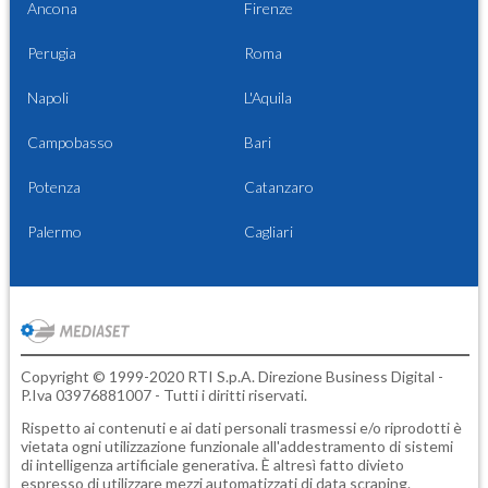
Ancona
Firenze
Perugia
Roma
Napoli
L'Aquila
Campobasso
Bari
Potenza
Catanzaro
Palermo
Cagliari
Copyright © 1999-2020 RTI S.p.A. Direzione Business Digital -
P.Iva 03976881007 - Tutti i diritti riservati.
Rispetto ai contenuti e ai dati personali trasmessi e/o riprodotti è
vietata ogni utilizzazione funzionale all'addestramento di sistemi
di intelligenza artificiale generativa. È altresì fatto divieto
espresso di utilizzare mezzi automatizzati di data scraping.