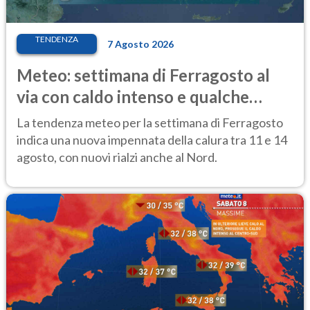
TENDENZA
7 Agosto 2026
Meteo: settimana di Ferragosto al
via con caldo intenso e qualche
temporale
La tendenza meteo per la settimana di Ferragosto
indica una nuova impennata della calura tra 11 e 14
agosto, con nuovi rialzi anche al Nord.