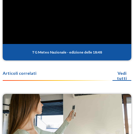
TG Meteo Nazionale
-
edizione delle 18:48
Articoli correlati
Vedi
tutti