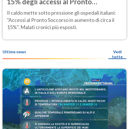
15% degli accessi al Pronto
Soccorso"
Il caldo mette sotto pressione gli ospedali italiani:
"Accessi al Pronto Soccorso in aumento di circa il
15%". Malati cronici più esposti.
Ultime news
Vedi
tutte