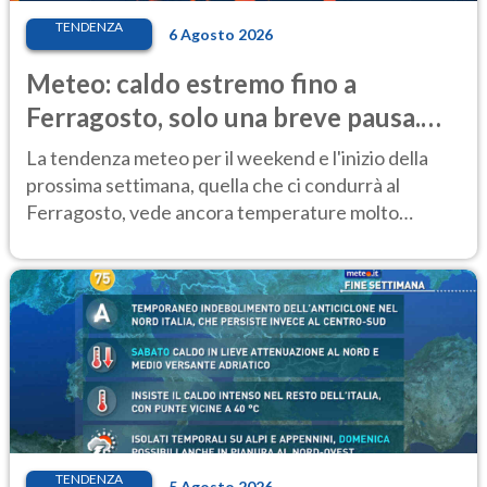
TENDENZA
6 Agosto 2026
Meteo: caldo estremo fino a
Ferragosto, solo una breve pausa.
Ecco dove
La tendenza meteo per il weekend e l'inizio della
prossima settimana, quella che ci condurrà al
Ferragosto, vede ancora temperature molto
elevate
TENDENZA
5 Agosto 2026