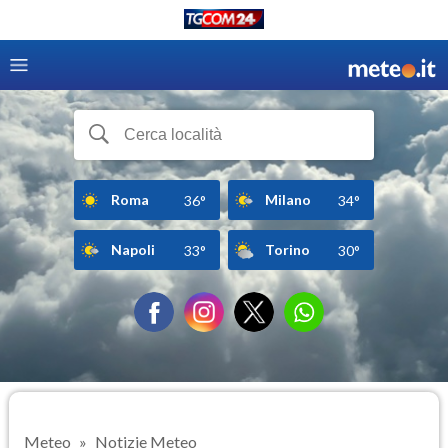
Roma
Milano
36°
34°
Napoli
Torino
33°
30°
Meteo
Notizie Meteo