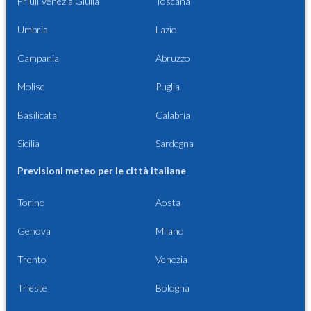
Friuli Venezia Giulia
Toscana
Umbria
Lazio
Campania
Abruzzo
Molise
Puglia
Basilicata
Calabria
Sicilia
Sardegna
Previsioni meteo per le città italiane
Torino
Aosta
Genova
Milano
Trento
Venezia
Trieste
Bologna