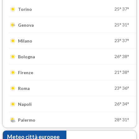
25°
37°
Torino
25°
31°
Genova
23°
37°
Milano
26°
38°
Bologna
21°
38°
Firenze
23°
36°
Roma
26°
34°
Napoli
28°
31°
Palermo
Meteo città europee