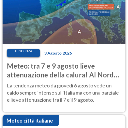
TENDENZA
3 Agosto 2026
Meteo: tra 7 e 9 agosto lieve
attenuazione della calura! Al Nord
rischio temporali
La tendenza meteo da giovedì 6 agosto vede un
caldo sempre intenso sull'Italia ma con una parziale
e lieve attenuazione tra il 7 e il 9 agosto.
Meteo città italiane