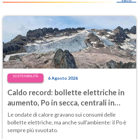
SOSTENIBILITÀ
6 Agosto 2026
Caldo record: bollette elettriche in
aumento, Po in secca, centrali in
difficoltà e prezzi dell’energia ai
Le ondate di calore gravano sui consumi delle
massimi
bollette elettriche, ma anche sull'ambiente: il Po è
sempre più svuotato.