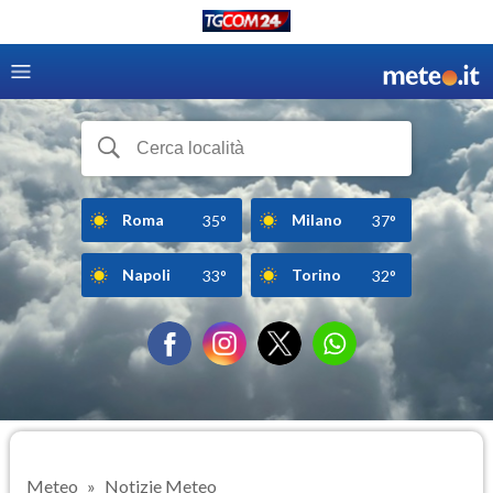
Roma
Milano
35°
37°
Napoli
Torino
33°
32°
Meteo
Notizie Meteo