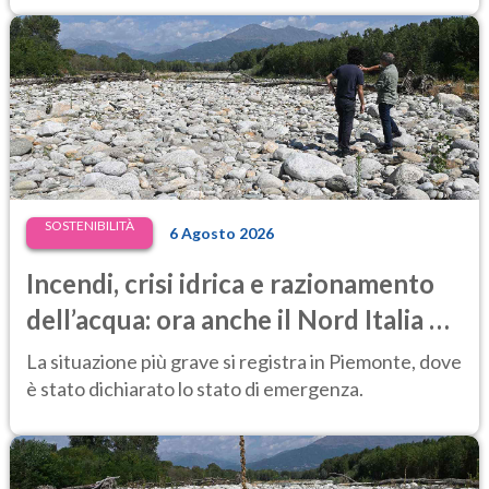
SOSTENIBILITÀ
6 Agosto 2026
Incendi, crisi idrica e razionamento
dell’acqua: ora anche il Nord Italia è
in difficoltà
La situazione più grave si registra in Piemonte, dove
è stato dichiarato lo stato di emergenza.