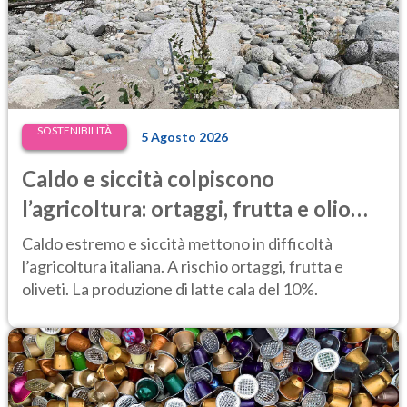
SOSTENIBILITÀ
5 Agosto 2026
Caldo e siccità colpiscono
l’agricoltura: ortaggi, frutta e olio
d’oliva a rischio, latte in calo del 10%
Caldo estremo e siccità mettono in difficoltà
l’agricoltura italiana. A rischio ortaggi, frutta e
oliveti. La produzione di latte cala del 10%.