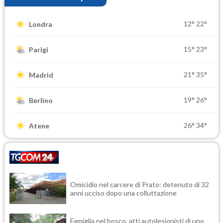
12°
22°
Londra
15°
23°
Parigi
21°
35°
Madrid
19°
26°
Berlino
26°
34°
Atene
Omicidio nel carcere di Prato: detenuto di 32
anni ucciso dopo una colluttazione
Famiglia nel bosco, atti autolesionisti di uno