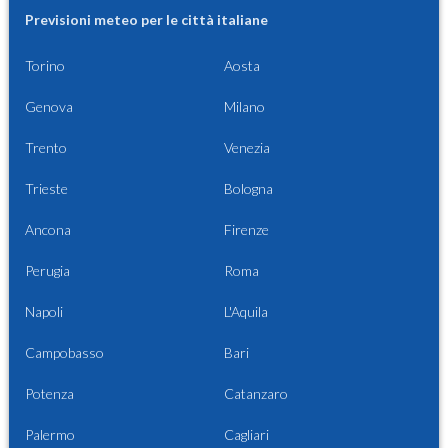
Previsioni meteo per le città italiane
Torino
Aosta
Genova
Milano
Trento
Venezia
Trieste
Bologna
Ancona
Firenze
Perugia
Roma
Napoli
L'Aquila
Campobasso
Bari
Potenza
Catanzaro
Palermo
Cagliari