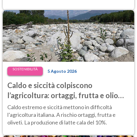
SOSTENIBILITÀ
5 Agosto 2026
Caldo e siccità colpiscono
l’agricoltura: ortaggi, frutta e olio
d’oliva a rischio, latte in calo del 10%
Caldo estremo e siccità mettono in difficoltà
l’agricoltura italiana. A rischio ortaggi, frutta e
oliveti. La produzione di latte cala del 10%.