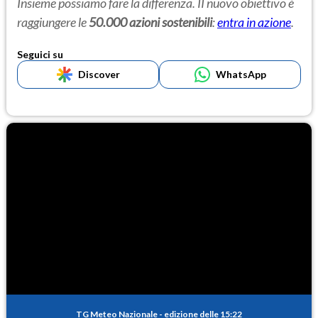
Insieme possiamo fare la differenza
. II nuovo obiettivo è
raggiungere le
50.000 azioni sostenibili
:
entra in azione
.
Seguici su
Discover
WhatsApp
TG Meteo Nazionale
-
edizione delle 15:22