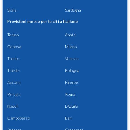
Sicilia
Sardegna
Previsioni meteo per le città italiane
Torino
Aosta
Genova
Milano
Trento
Venezia
Trieste
Bologna
Ancona
Firenze
Perugia
Roma
Napoli
L'Aquila
Campobasso
Bari
Potenza
Catanzaro