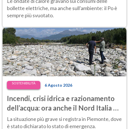
Le ondate di calore gravano sui consumi delle
massimi
bollette elettriche, ma anche sull'ambiente: il Po è
sempre più svuotato.
SOSTENIBILITÀ
6 Agosto 2026
Incendi, crisi idrica e razionamento
dell’acqua: ora anche il Nord Italia è
in difficoltà
La situazione più grave si registra in Piemonte, dove
è stato dichiarato lo stato di emergenza.