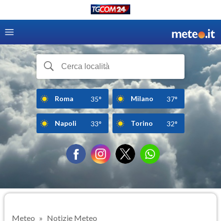
Roma
Milano
35°
37°
Napoli
Torino
33°
32°
Meteo
Notizie Meteo