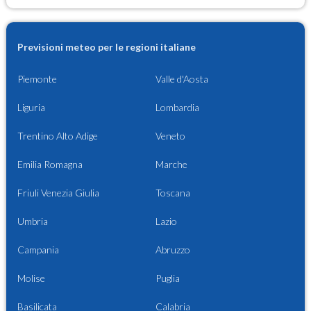
Previsioni meteo per le regioni italiane
Piemonte
Valle d'Aosta
Liguria
Lombardia
Trentino Alto Adige
Veneto
Emilia Romagna
Marche
Friuli Venezia Giulia
Toscana
Umbria
Lazio
Campania
Abruzzo
Molise
Puglia
Basilicata
Calabria