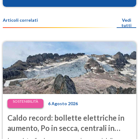
Articoli correlati
Vedi
tutti
SOSTENIBILITÀ
6 Agosto 2026
Caldo record: bollette elettriche in
aumento, Po in secca, centrali in
difficoltà e prezzi dell’energia ai