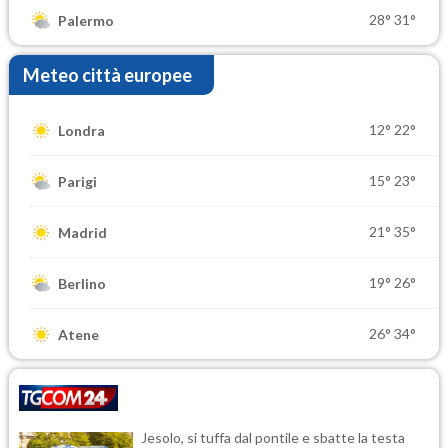
28°
31°
Palermo
Meteo città europee
12°
22°
Londra
15°
23°
Parigi
21°
35°
Madrid
19°
26°
Berlino
26°
34°
Atene
Jesolo, si tuffa dal pontile e sbatte la testa