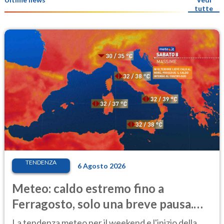
tutte
TENDENZA
6 Agosto 2026
Meteo: caldo estremo fino a
Ferragosto, solo una breve pausa.
Ecco dove
La tendenza meteo per il weekend e l'inizio della