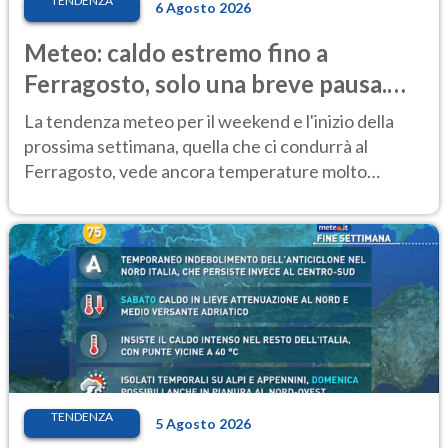
TENDENZA
6 Agosto 2026
Meteo: caldo estremo fino a
Ferragosto, solo una breve pausa.
Ecco dove
La tendenza meteo per il weekend e l'inizio della
prossima settimana, quella che ci condurrà al
Ferragosto, vede ancora temperature molto
elevate
TENDENZA
5 Agosto 2026