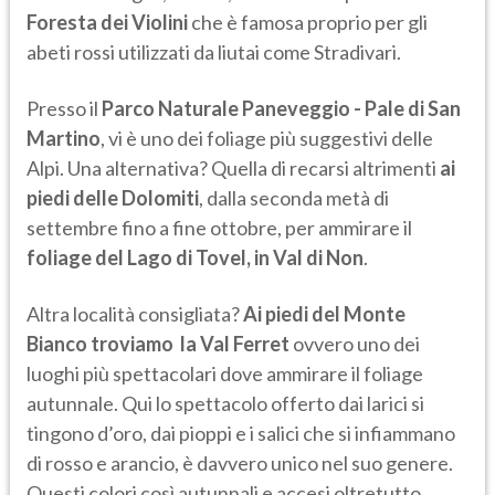
Foresta dei Violini
che è famosa proprio per gli
abeti rossi utilizzati da liutai come Stradivari.
Presso il
Parco Naturale Paneveggio - Pale di San
Martino
, vi è uno dei foliage più suggestivi delle
Alpi. Una alternativa? Quella di recarsi altrimenti
ai
piedi delle Dolomiti
, dalla seconda metà di
settembre fino a fine ottobre, per ammirare il
foliage del Lago di Tovel, in Val di Non
.
Altra località consigliata?
Ai piedi del Monte
Bianco troviamo la Val Ferret
ovvero uno dei
luoghi più spettacolari dove ammirare il foliage
autunnale. Qui lo spettacolo offerto dai larici si
tingono d’oro, dai pioppi e i salici che si infiammano
di rosso e arancio, è davvero unico nel suo genere.
Questi colori così autunnali e accesi oltretutto