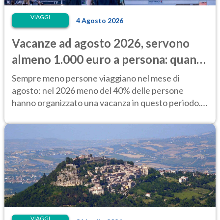
VIAGGI
4 Agosto 2026
Vacanze ad agosto 2026, servono
almeno 1.000 euro a persona: quanto
costano alloggio e trasporti
Sempre meno persone viaggiano nel mese di
agosto: nel 2026 meno del 40% delle persone
hanno organizzato una vacanza in questo periodo.
Perché?
VIAGGI