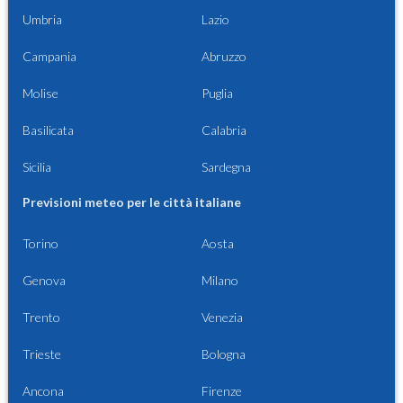
Umbria
Lazio
Campania
Abruzzo
Molise
Puglia
Basilicata
Calabria
Sicilia
Sardegna
Previsioni meteo per le città italiane
Torino
Aosta
Genova
Milano
Trento
Venezia
Trieste
Bologna
Ancona
Firenze