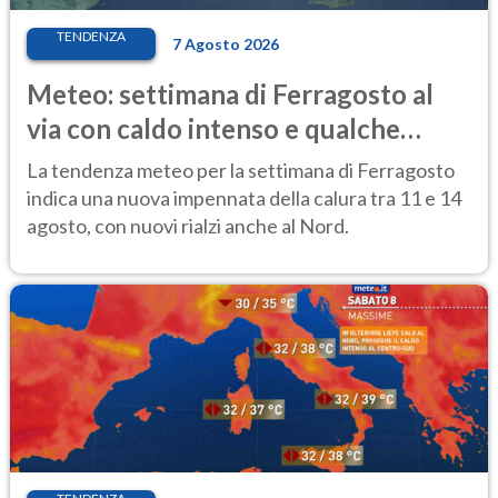
TENDENZA
7 Agosto 2026
Meteo: settimana di Ferragosto al
via con caldo intenso e qualche
temporale
La tendenza meteo per la settimana di Ferragosto
indica una nuova impennata della calura tra 11 e 14
agosto, con nuovi rialzi anche al Nord.