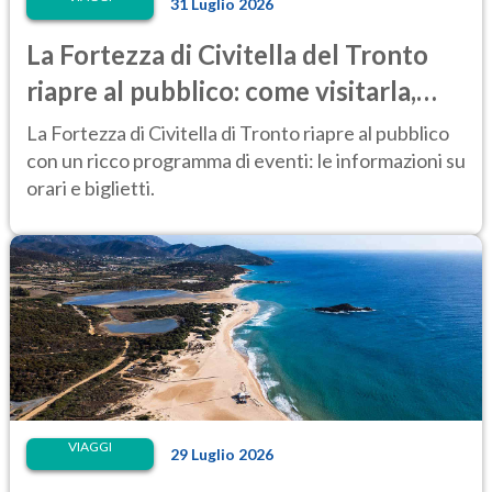
31 Luglio 2026
La Fortezza di Civitella del Tronto
riapre al pubblico: come visitarla,
anche di notte
La Fortezza di Civitella di Tronto riapre al pubblico
con un ricco programma di eventi: le informazioni su
orari e biglietti.
VIAGGI
29 Luglio 2026