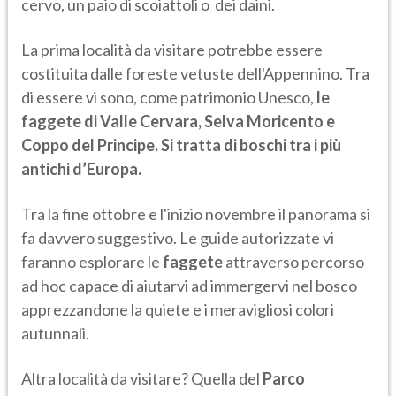
cervo, un paio di scoiattoli o dei daini.
La prima località da visitare potrebbe essere
costituita dalle foreste vetuste dell'Appennino. Tra
di essere vi sono, come patrimonio Unesco,
le
faggete di Valle Cervara, Selva Moricento e
Coppo del Principe.
Si tratta di boschi tra i più
antichi d’Europa.
Tra la fine ottobre e l'inizio novembre il panorama si
fa davvero suggestivo. Le guide autorizzate vi
faranno esplorare le
faggete
attraverso percorso
ad hoc capace di aiutarvi ad immergervi nel bosco
apprezzandone la quiete e i meravigliosi colori
autunnali.
Altra località da visitare? Quella del
Parco