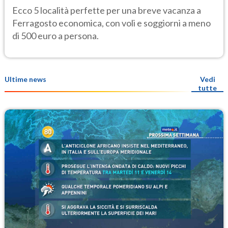
hotel sotto i 500 euro
Ecco 5 località perfette per una breve vacanza a
Ferragosto economica, con voli e soggiorni a meno
di 500 euro a persona.
Ultime news
Vedi
tutte