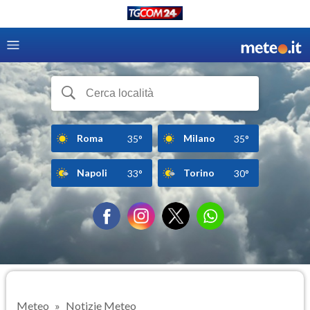
Roma
Milano
35°
35°
Napoli
Torino
33°
30°
Meteo
Notizie Meteo