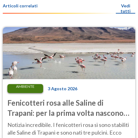
Articoli correlati
Vedi
tutti
AMBIENTE
3 Agosto 2026
Fenicotteri rosa alle Saline di
Trapani: per la prima volta nascono
tre pulcini nella riserva
Notizia incredibile. I fenicotteri rosa si sono stabiliti
alle Saline di Trapani e sono nati tre pulcini. Ecco