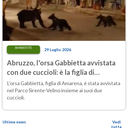
AMBIENTE
29 Luglio 2026
Abruzzo, l'orsa Gabbietta avvistata
con due cuccioli: è la figlia di
Amarena
L’orsa Gabbietta, figlia di Amarena, è stata avvistata
nel Parco Sirente-Velino insieme ai suoi due
cuccioli.
Ultime news
Vedi
tutte