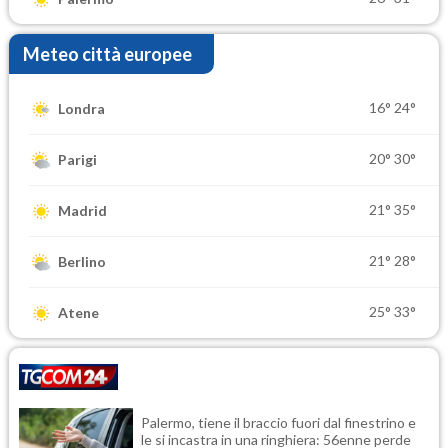
Meteo città europee
16°
24°
Londra
20°
30°
Parigi
21°
35°
Madrid
21°
28°
Berlino
25°
33°
Atene
Palermo, tiene il braccio fuori dal finestrino e
le si incastra in una ringhiera: 56enne perde