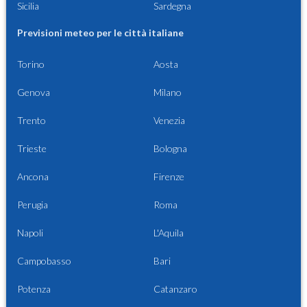
Sicilia
Sardegna
Previsioni meteo per le città italiane
Torino
Aosta
Genova
Milano
Trento
Venezia
Trieste
Bologna
Ancona
Firenze
Perugia
Roma
Napoli
L'Aquila
Campobasso
Bari
Potenza
Catanzaro