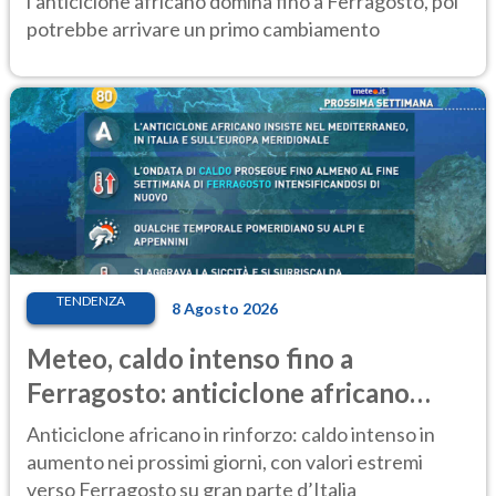
l’anticiclone africano domina fino a Ferragosto, poi
potrebbe arrivare un primo cambiamento
TENDENZA
8 Agosto 2026
Meteo, caldo intenso fino a
Ferragosto: anticiclone africano
ancora protagonista
Anticiclone africano in rinforzo: caldo intenso in
aumento nei prossimi giorni, con valori estremi
verso Ferragosto su gran parte d’Italia