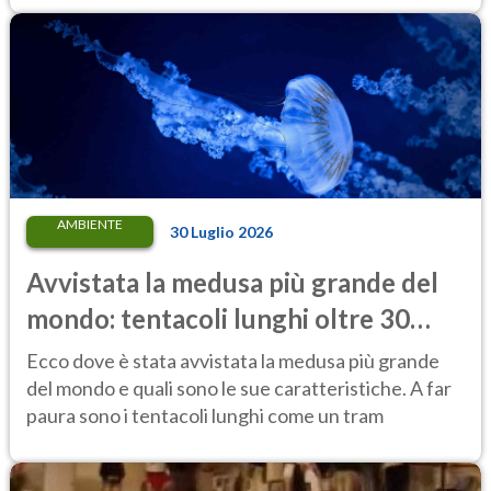
AMBIENTE
30 Luglio 2026
Avvistata la medusa più grande del
mondo: tentacoli lunghi oltre 30
metri, più di un tram cittadino
Ecco dove è stata avvistata la medusa più grande
del mondo e quali sono le sue caratteristiche. A far
paura sono i tentacoli lunghi come un tram