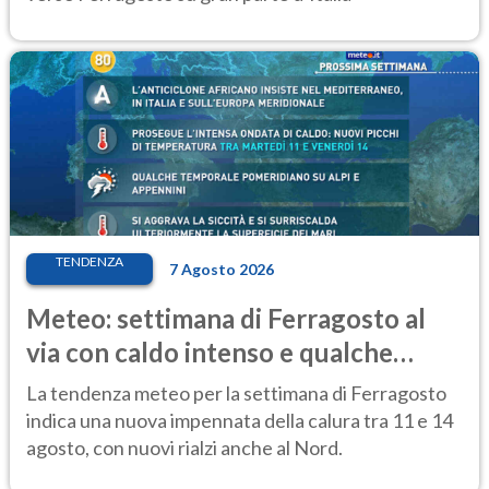
TENDENZA
7 Agosto 2026
Meteo: settimana di Ferragosto al
via con caldo intenso e qualche
temporale
La tendenza meteo per la settimana di Ferragosto
indica una nuova impennata della calura tra 11 e 14
agosto, con nuovi rialzi anche al Nord.