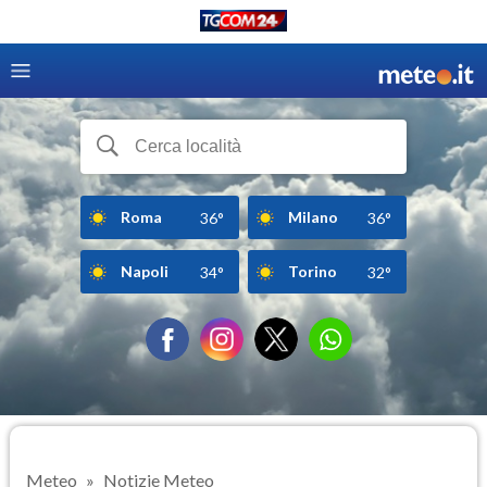
Roma
Milano
36°
36°
Napoli
Torino
34°
32°
Meteo
Notizie Meteo