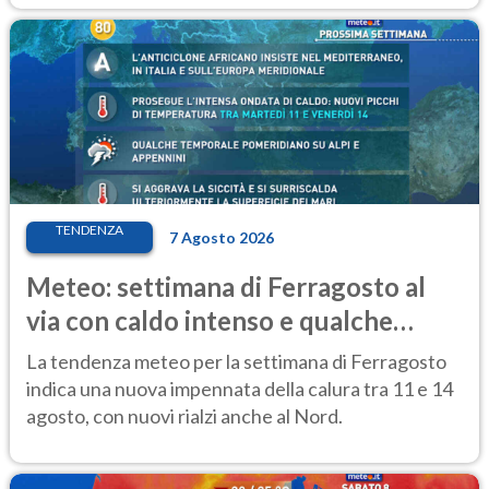
TENDENZA
7 Agosto 2026
Meteo: settimana di Ferragosto al
via con caldo intenso e qualche
temporale
La tendenza meteo per la settimana di Ferragosto
indica una nuova impennata della calura tra 11 e 14
agosto, con nuovi rialzi anche al Nord.