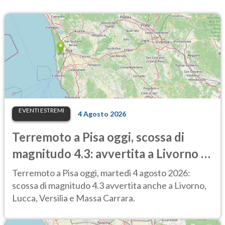
EVENTI ESTREMI
4 Agosto 2026
Terremoto a Pisa oggi, scossa di
magnitudo 4.3: avvertita a Livorno e
Lucca, treni sospesi
Terremoto a Pisa oggi, martedì 4 agosto 2026:
scossa di magnitudo 4.3 avvertita anche a Livorno,
Lucca, Versilia e Massa Carrara.