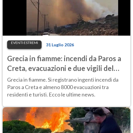
EVENTI ESTREMI
31 Luglio 2026
Grecia in fiamme: incendi da Paros a
Creta, evacuazioni e due vigili del
fuoco morti
Grecia in fiamme. Si registrano ingenti incendi da
Paros a Creta e almeno 8000 evacuazioni tra
residenti e turisti. Ecco le ultime news.