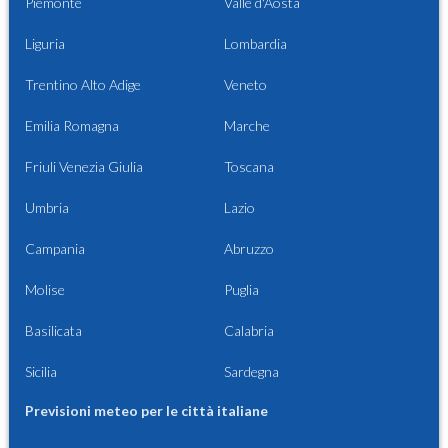
Piemonte
Valle d'Aosta
Liguria
Lombardia
Trentino Alto Adige
Veneto
Emilia Romagna
Marche
Friuli Venezia Giulia
Toscana
Umbria
Lazio
Campania
Abruzzo
Molise
Puglia
Basilicata
Calabria
Sicilia
Sardegna
Previsioni meteo per le città italiane