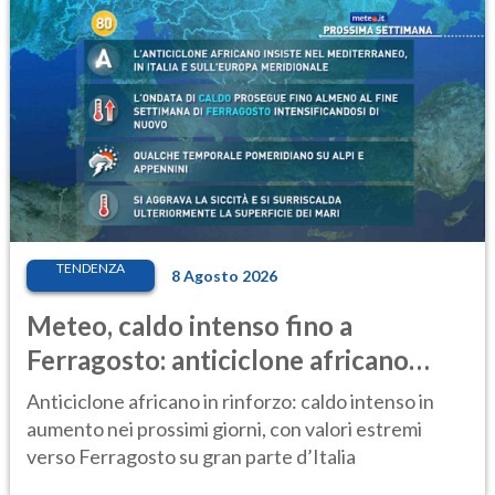
TENDENZA
8 Agosto 2026
Meteo, caldo intenso fino a
Ferragosto: anticiclone africano
ancora protagonista
Anticiclone africano in rinforzo: caldo intenso in
aumento nei prossimi giorni, con valori estremi
verso Ferragosto su gran parte d’Italia