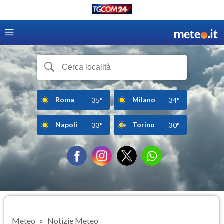
Roma
Milano
35°
34°
Napoli
Torino
33°
30°
Meteo
Notizie Meteo