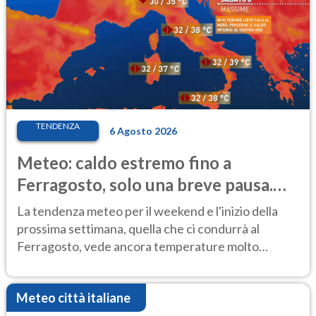
TENDENZA
6 Agosto 2026
Meteo: caldo estremo fino a
Ferragosto, solo una breve pausa.
Ecco dove
La tendenza meteo per il weekend e l'inizio della
prossima settimana, quella che ci condurrà al
Ferragosto, vede ancora temperature molto
elevate
Meteo città italiane