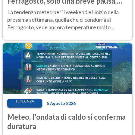
Ferragosto, solo una breve pausa.
Ecco dove
La tendenza meteo per il weekend e l'inizio della
prossima settimana, quella che ci condurrà al
Ferragosto, vede ancora temperature molto
elevate
TENDENZA
5 Agosto 2026
Meteo, l'ondata di caldo si conferma
duratura