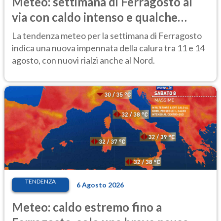
Meteo: settimana di Ferragosto al
via con caldo intenso e qualche
temporale
La tendenza meteo per la settimana di Ferragosto
indica una nuova impennata della calura tra 11 e 14
agosto, con nuovi rialzi anche al Nord.
TENDENZA
6 Agosto 2026
Meteo: caldo estremo fino a