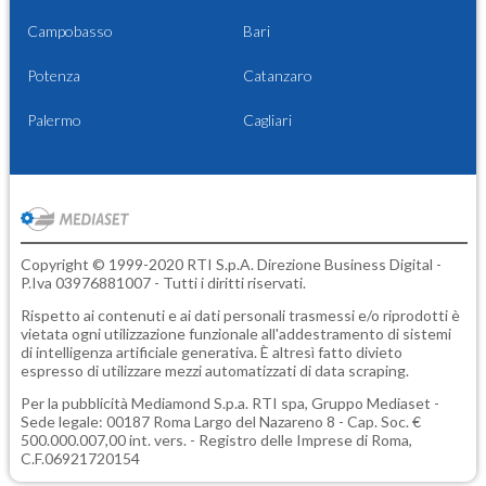
Campobasso
Bari
Potenza
Catanzaro
Palermo
Cagliari
Copyright © 1999-2020 RTI S.p.A. Direzione Business Digital -
P.Iva 03976881007 - Tutti i diritti riservati.
Rispetto ai contenuti e ai dati personali trasmessi e/o riprodotti è
vietata ogni utilizzazione funzionale all'addestramento di sistemi
di intelligenza artificiale generativa. È altresì fatto divieto
espresso di utilizzare mezzi automatizzati di data scraping.
Per la pubblicità
Mediamond S.p.a.
RTI spa, Gruppo Mediaset -
Sede legale: 00187 Roma Largo del Nazareno 8 - Cap. Soc. €
500.000.007,00 int. vers. - Registro delle Imprese di Roma,
C.F.06921720154