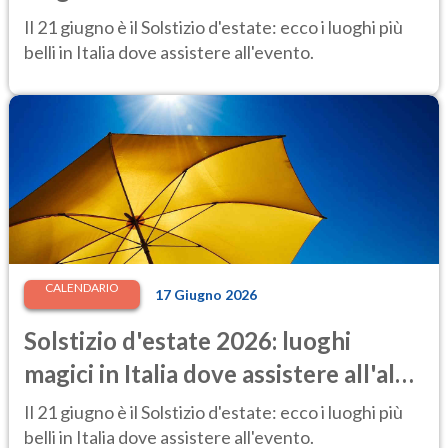
più speciale dell'anno
Il 21 giugno è il Solstizio d'estate: ecco i luoghi più
belli in Italia dove assistere all'evento.
CALENDARIO
17 Giugno 2026
Solstizio d'estate 2026: luoghi
magici in Italia dove assistere all'alba
più speciale dell'anno
Il 21 giugno è il Solstizio d'estate: ecco i luoghi più
belli in Italia dove assistere all'evento.