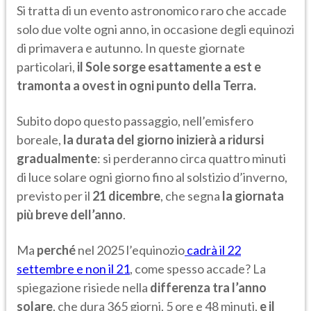
Si tratta di un evento astronomico raro che accade
solo due volte ogni anno, in occasione degli equinozi
di primavera e autunno. In queste giornate
particolari,
il Sole sorge esattamente a est e
tramonta a ovest in ogni punto della Terra.
Subito dopo questo passaggio, nell’emisfero
boreale,
la durata del giorno inizierà a ridursi
gradualmente
: si perderanno circa quattro minuti
di luce solare ogni giorno fino al solstizio d’inverno,
previsto per il
21 dicembre
, che segna
la giornata
più breve dell’anno
.
Ma
perché
nel 2025 l’equinozio
cadrà il 22
settembre e non il 21
, come spesso accade? La
spiegazione risiede nella
differenza tra l’anno
solare
, che dura 365 giorni, 5 ore e 48 minuti,
e il