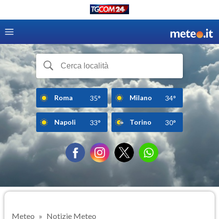
Roma
Milano
35°
34°
Napoli
Torino
33°
30°
Meteo
Notizie Meteo