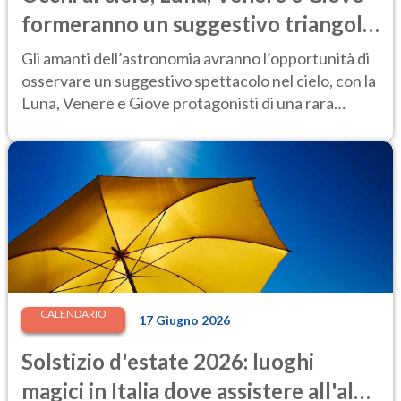
formeranno un suggestivo triangolo
luminoso: ecco quando
Gli amanti dell’astronomia avranno l’opportunità di
osservare un suggestivo spettacolo nel cielo, con la
Luna, Venere e Giove protagonisti di una rara
configurazione celeste.
CALENDARIO
17 Giugno 2026
Solstizio d'estate 2026: luoghi
magici in Italia dove assistere all'alba