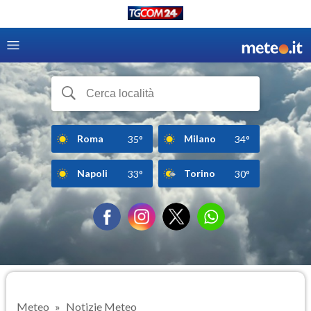
Roma
Milano
35°
34°
Napoli
Torino
33°
30°
Meteo
Notizie Meteo