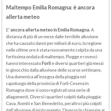
Maltempo Emilia Romagna: è ancora
allerta meteo
E'
ancora allerta meteo in Emilia Romagna
. A
distanza di più di un mese dalle terribile alluvione
che ha causato danni per milioni di euro, la regione
nelle ultime ore è stata nuovamente colpita da una
fortissima ondata di maltempo. Piogge e rovesci
hanno interessato
Forlì
e diversi quartieri già messi
in ginocchio dalla alluvione delle scorse settimane.
Una domenica all'insegna della pioggia nel
capoluogo della provincia di Forlì-Cesena in
Romagna dove si sono registrati una serie di
allagamenti. Diversi i quartieri colpiti dalla pioggia:
Cava, Romiti e San Benedetto, peraltro i più colpiti
dall’alluvione di inizio maggio. Diverse le chiamate ai