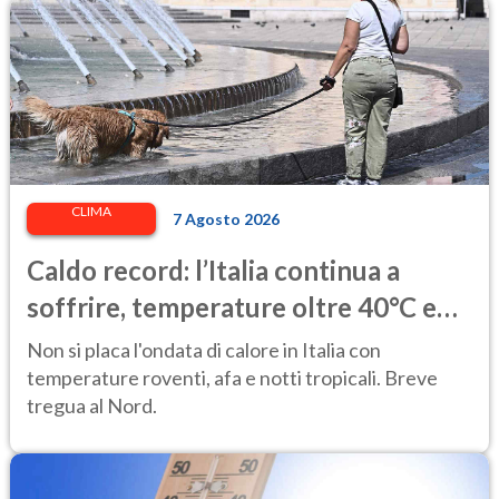
CLIMA
7 Agosto 2026
Caldo record: l’Italia continua a
soffrire, temperature oltre 40°C e
afa per altri 10 giorni
Non si placa l'ondata di calore in Italia con
temperature roventi, afa e notti tropicali. Breve
tregua al Nord.