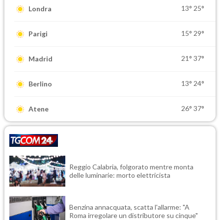
13°
25°
Londra
15°
29°
Parigi
21°
37°
Madrid
13°
24°
Berlino
26°
37°
Atene
Reggio Calabria, folgorato mentre monta
delle luminarie: morto elettricista
Benzina annacquata, scatta l'allarme: "A
Roma irregolare un distributore su cinque"