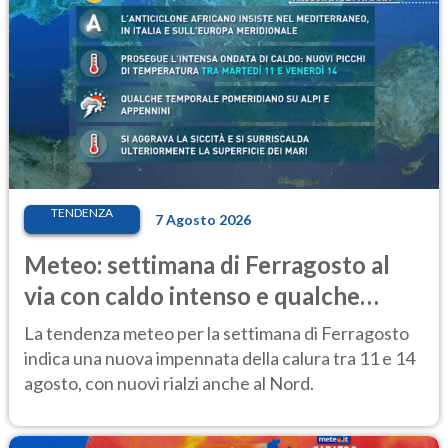
TENDENZA
7 Agosto 2026
Meteo: settimana di Ferragosto al
via con caldo intenso e qualche
temporale
La tendenza meteo per la settimana di Ferragosto
indica una nuova impennata della calura tra 11 e 14
agosto, con nuovi rialzi anche al Nord.