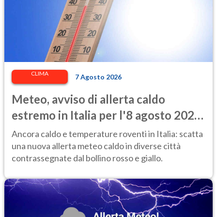
CLIMA
7 Agosto 2026
Meteo, avviso di allerta caldo
estremo in Italia per l'8 agosto 2026:
le città a rischio per il Ministero della
Ancora caldo e temperature roventi in Italia: scatta
Salute
una nuova allerta meteo caldo in diverse città
contrassegnate dal bollino rosso e giallo.