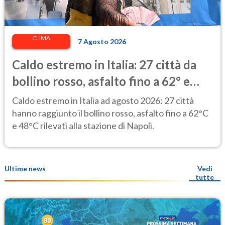
CLIMA
7 Agosto 2026
Caldo estremo in Italia: 27 città da
bollino rosso, asfalto fino a 62° e
punte di 48° alla stazione di Napoli
Caldo estremo in Italia ad agosto 2026: 27 città
hanno raggiunto il bollino rosso, asfalto fino a 62°C
e 48°C rilevati alla stazione di Napoli.
Ultime news
Vedi
tutte