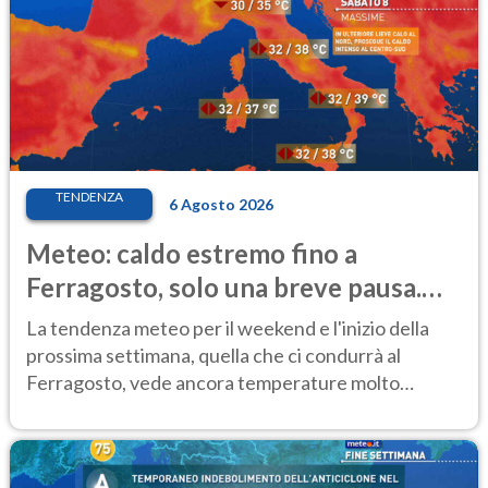
TENDENZA
6 Agosto 2026
Meteo: caldo estremo fino a
Ferragosto, solo una breve pausa.
Ecco dove
La tendenza meteo per il weekend e l'inizio della
prossima settimana, quella che ci condurrà al
Ferragosto, vede ancora temperature molto
elevate