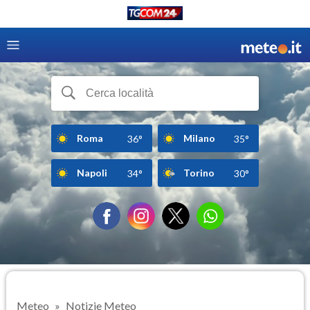
Roma
Milano
36°
35°
Napoli
Torino
34°
30°
Meteo
Notizie Meteo