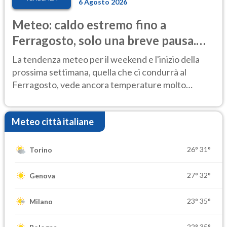
6 Agosto 2026
Meteo: caldo estremo fino a
Ferragosto, solo una breve pausa.
Ecco dove
La tendenza meteo per il weekend e l'inizio della
prossima settimana, quella che ci condurrà al
Ferragosto, vede ancora temperature molto
elevate
Meteo città italiane
26°
31°
Torino
27°
32°
Genova
23°
35°
Milano
22°
35°