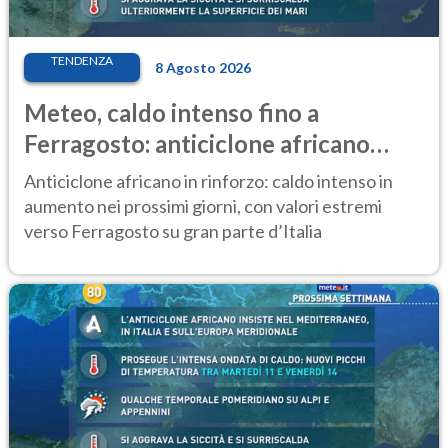
TENDENZA
8 Agosto 2026
Meteo, caldo intenso fino a
Ferragosto: anticiclone africano
ancora protagonista
Anticiclone africano in rinforzo: caldo intenso in
aumento nei prossimi giorni, con valori estremi
verso Ferragosto su gran parte d’Italia