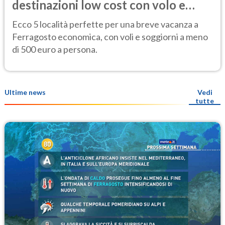
destinazioni low cost con volo e
hotel sotto i 500 euro
Ecco 5 località perfette per una breve vacanza a
Ferragosto economica, con voli e soggiorni a meno
di 500 euro a persona.
Ultime news
Vedi
tutte