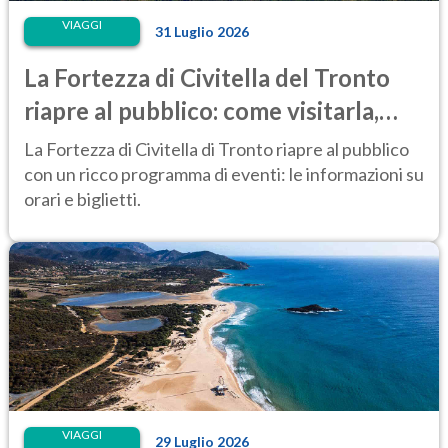
VIAGGI
31 Luglio 2026
La Fortezza di Civitella del Tronto
riapre al pubblico: come visitarla,
anche di notte
La Fortezza di Civitella di Tronto riapre al pubblico
con un ricco programma di eventi: le informazioni su
orari e biglietti.
VIAGGI
29 Luglio 2026