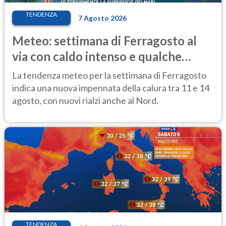
TENDENZA
7 Agosto 2026
Meteo: settimana di Ferragosto al
via con caldo intenso e qualche
temporale
La tendenza meteo per la settimana di Ferragosto
indica una nuova impennata della calura tra 11 e 14
agosto, con nuovi rialzi anche al Nord.
TENDENZA