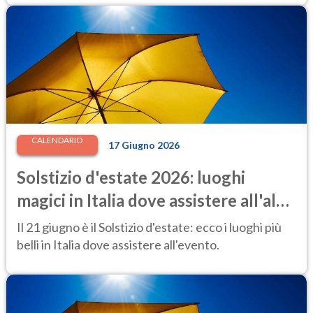
CALENDARIO
17 Giugno 2026
Solstizio d'estate 2026: luoghi
magici in Italia dove assistere all'alba
più speciale dell'anno
Il 21 giugno è il Solstizio d'estate: ecco i luoghi più
belli in Italia dove assistere all'evento.