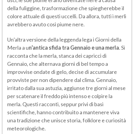
uscì, le sue piume erano diventate nere a causa
della fuliggine, trasformazione che spiegherebbe il
colore attuale di questi uccelli. Da allora, tutti i merli
avrebbero avuto così piume nere.
Un’altra versione della leggenda lega i Giorni della
Merla a u
n’antica sfida tra Gennaio e una merla
. Si
racconta che la merla, stanca dei capricci di
Gennaio, che alternava giorni di bel tempo a
improvvise ondate di gelo, decise di accumulare
provviste per non dipendere dal clima. Gennaio,
irritato dalla sua astuzia, aggiunse tre giorni al mese
per scatenare il freddo più intenso e colpire la
merla. Questi racconti, seppur privi di basi
scientifiche, hanno contribuito a mantenere viva
una tradizione che unisce storia, folklore e curiosità
meteorologiche.