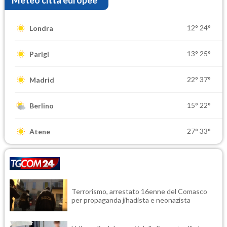
Meteo città europee
12°
24°
Londra
13°
25°
Parigi
22°
37°
Madrid
15°
22°
Berlino
27°
33°
Atene
Terrorismo, arrestato 16enne del Comasco
per propaganda jihadista e neonazista