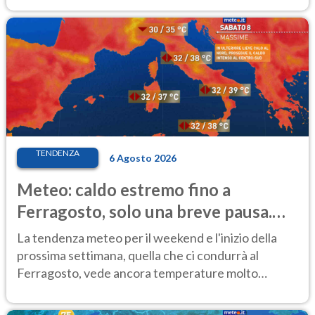
TENDENZA
6 Agosto 2026
Meteo: caldo estremo fino a
Ferragosto, solo una breve pausa.
Ecco dove
La tendenza meteo per il weekend e l'inizio della
prossima settimana, quella che ci condurrà al
Ferragosto, vede ancora temperature molto
elevate