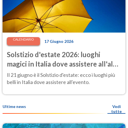
CALENDARIO
17 Giugno 2026
Solstizio d'estate 2026: luoghi
magici in Italia dove assistere all'alba
più speciale dell'anno
Il 21 giugno è il Solstizio d'estate: ecco i luoghi più
belli in Italia dove assistere all'evento.
Ultime news
Vedi
tutte