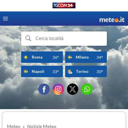
Roma
Milano
36°
34°
Napoli
Torino
33°
30°
Meteo
Notizie Meteo