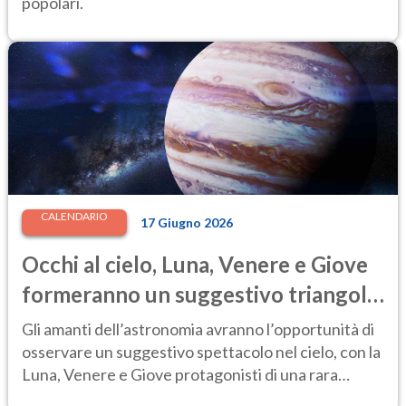
popolari.
CALENDARIO
17 Giugno 2026
Occhi al cielo, Luna, Venere e Giove
formeranno un suggestivo triangolo
luminoso: ecco quando
Gli amanti dell’astronomia avranno l’opportunità di
osservare un suggestivo spettacolo nel cielo, con la
Luna, Venere e Giove protagonisti di una rara
configurazione celeste.