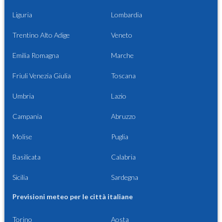
Liguria
Lombardia
Trentino Alto Adige
Veneto
Emilia Romagna
Marche
Friuli Venezia Giulia
Toscana
Umbria
Lazio
Campania
Abruzzo
Molise
Puglia
Basilicata
Calabria
Sicilia
Sardegna
Previsioni meteo per le città italiane
Torino
Aosta