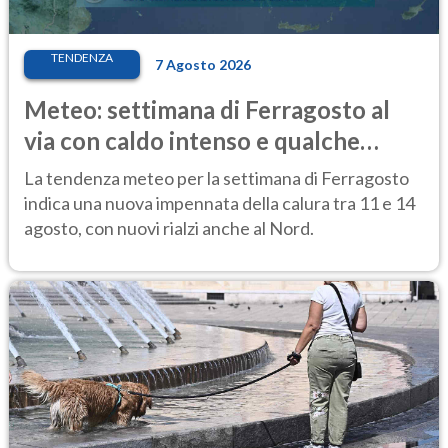
TENDENZA
7 Agosto 2026
Meteo: settimana di Ferragosto al
via con caldo intenso e qualche
temporale
La tendenza meteo per la settimana di Ferragosto
indica una nuova impennata della calura tra 11 e 14
agosto, con nuovi rialzi anche al Nord.