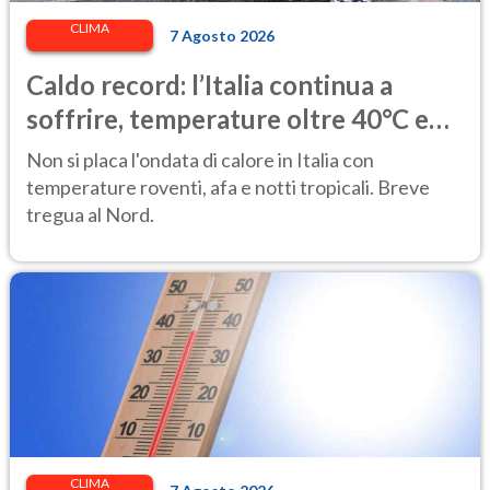
CLIMA
7 Agosto 2026
Caldo record: l’Italia continua a
soffrire, temperature oltre 40°C e
afa per altri 10 giorni
Non si placa l'ondata di calore in Italia con
temperature roventi, afa e notti tropicali. Breve
tregua al Nord.
CLIMA