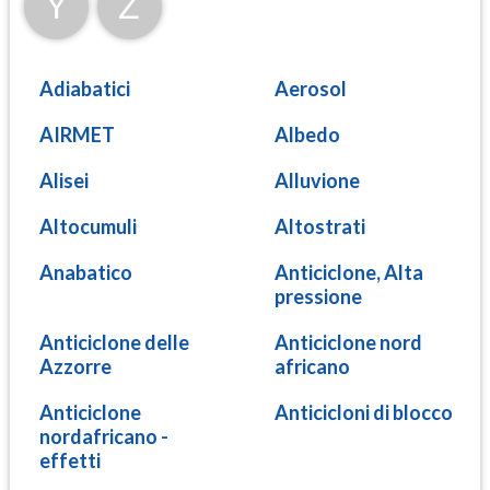
Y
Z
Adiabatici
Aerosol
AIRMET
Albedo
Alisei
Alluvione
Altocumuli
Altostrati
Anabatico
Anticiclone, Alta
pressione
Anticiclone delle
Anticiclone nord
Azzorre
africano
Anticiclone
Anticicloni di blocco
nordafricano -
effetti