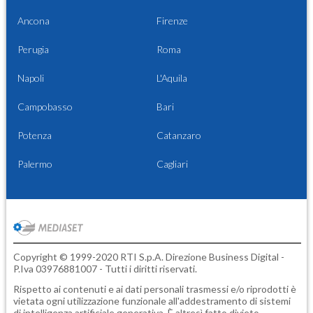
Ancona
Firenze
Perugia
Roma
Napoli
L'Aquila
Campobasso
Bari
Potenza
Catanzaro
Palermo
Cagliari
Copyright © 1999-2020 RTI S.p.A. Direzione Business Digital -
P.Iva 03976881007 - Tutti i diritti riservati.
Rispetto ai contenuti e ai dati personali trasmessi e/o riprodotti è
vietata ogni utilizzazione funzionale all'addestramento di sistemi
di intelligenza artificiale generativa. È altresì fatto divieto