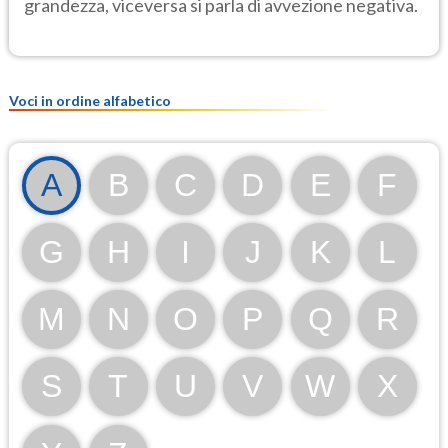
grandezza, viceversa si parla di avvezione negativa.
Voci in ordine alfabetico
A
B
C
D
E
F
G
H
I
J
K
L
M
N
O
P
Q
R
S
T
U
V
W
X