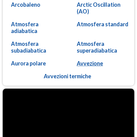
Arcobaleno
Arctic Oscillation
(AO)
Atmosfera
Atmosfera standard
adiabatica
Atmosfera
Atmosfera
subadiabatica
superadiabatica
Aurora polare
Avvezione
Avvezioni termiche