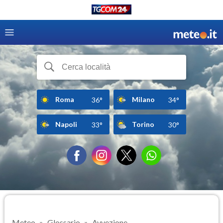
Roma
Milano
36°
34°
Napoli
Torino
33°
30°
Meteo
Glossario
Avvezione