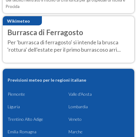
dei tecnici rientrato il rischio di crisi idrica per gli ospedali di Ischia e
Procida
Wikimeteo
Burrasca di Ferragosto
Per 'burrasca di ferragosto' si intende la brusca
'rottura' dell'estate per il primo burrascoso arri...
Previsioni meteo per le regioni italiane
Piemonte
Valle d'Aosta
Liguria
Lombardia
Trentino Alto Adige
Veneto
Emilia Romagna
Marche