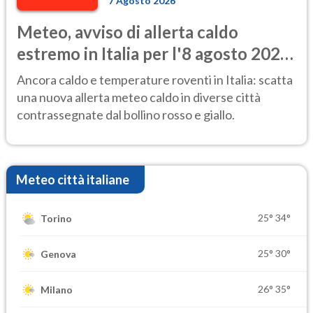
7 Agosto 2026
Meteo, avviso di allerta caldo
estremo in Italia per l'8 agosto 2026:
le città a rischio per il Ministero della
Ancora caldo e temperature roventi in Italia: scatta
Salute
una nuova allerta meteo caldo in diverse città
contrassegnate dal bollino rosso e giallo.
Meteo città italiane
25°
34°
Torino
25°
30°
Genova
26°
35°
Milano