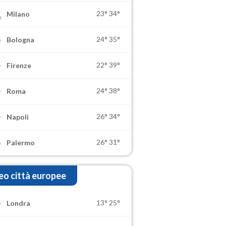
23°
34°
Milano
24°
35°
Bologna
22°
39°
Firenze
24°
38°
Roma
26°
34°
Napoli
26°
31°
Palermo
o città europee
13°
25°
Londra