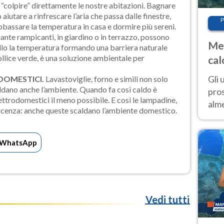
 “colpire” direttamente le nostre abitazioni. Bagnare
 aiutare a rinfrescare l’aria che passa dalle finestre,
P
abbassare la temperatura in casa e dormire più sereni.
ante rampicanti, in giardino o in terrazzo, possono
Met
ollo la temperatura formando una barriera naturale
pollice verde, è una soluzione ambientale per
cal
sem
Gli 
DOMESTICI.
Lavastoviglie, forno e simili non solo
dano anche l’ambiente. Quando fa così caldo è
pros
ettrodomestici il meno possibile. E così le lampadine,
alm
scenza: anche queste scaldano l’ambiente domestico.
con
inte
set
WhatsApp
Vedi tutti