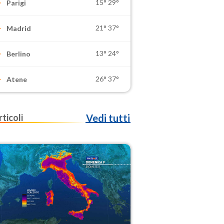
15°
29°
Parigi
21°
37°
Madrid
13°
24°
Berlino
26°
37°
Atene
rticoli
Vedi tutti