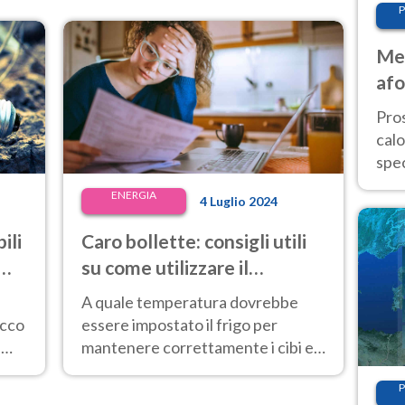
P
Met
afo
tem
Pro
cal
spec
Sud.
ENERGIA
4 Luglio 2024
are
ili
Caro bollette: consigli utili
su come utilizzare il
frigorifero e la temperatura
A quale temperatura dovrebbe
da impostare
ecco
essere impostato il frigo per
ù
mantenere correttamente i cibi e
risparmiare in bolletta? Ecco alcuni
P
consigli utili.