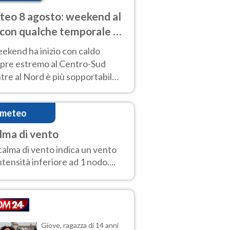
eo 8 agosto: weekend al
 con qualche temporale e
do estremo al Centro-Sud
eekend ha inizio con caldo
pre estremo al Centro-Sud
re al Nord è più sopportabile
 a domenica 9. Temporali di
re sui rilievi.
imeteo
lma di vento
calma di vento indica un vento
intensità inferiore ad 1 nodo....
Giove, ragazza di 14 anni