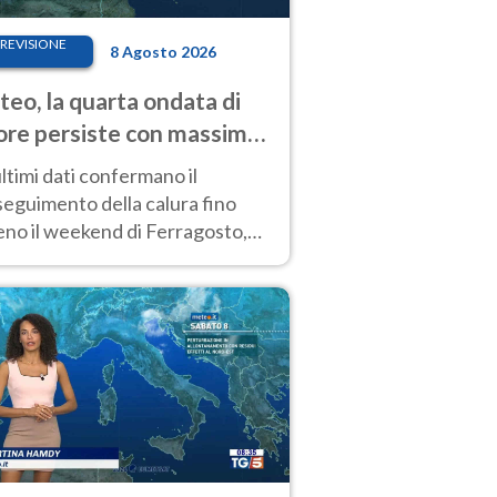
REVISIONE
8 Agosto 2026
eo, la quarta ondata di
ore persiste con massime
pre molto elevate
ultimi dati confermano il
eguimento della calura fino
eno il weekend di Ferragosto,
 tendenza a una nuova
nsificazione prossima
timana