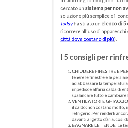
Il caldo negli ultimi giorni ha c
cercato un
sistema per non av
soluzione più semplice è il con
Today
ha stilato un
elenco di 5 
ricorrere all’uso di apparecchi 
città dove costano di più
).
I 5 consigli per rinf
CHIUDERE FINESTRE E PER
tenere le finestre e le persia
ad abbassare la temperatura. S
impedisce all’aria calda di en
spalancare tutto e cambiare l
VENTILATORI E GHIACCIO
il caldo: non costano molto,
refrigerio. Per renderli ancor
davanti al getto d’aria, così 
BAGNARE LE TENDE.
Le ten