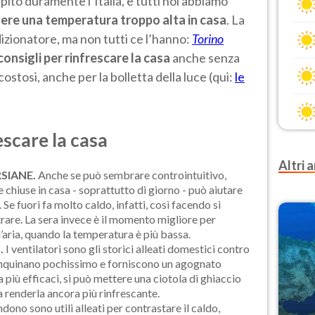
olpito duramente l’Italia, e tutti noi abbiamo
ere una temperatura troppo alta in casa
. La
dizionatore, ma non tutti ce l’hanno:
Torino
consigli per rinfrescare la casa
anche senza
costosi, anche per la bolletta della luce (qui:
le
rescare la casa
Altri a
SIANE.
Anche se può sembrare controintuitivo,
ne chiuse in casa - soprattutto di giorno - può aiutare
e fuori fa molto caldo, infatti, così facendo si
trare. La sera invece è il momento migliore per
’aria, quando la temperatura è più bassa.
.
I ventilatori sono gli storici alleati domestici contro
 inquinano pochissimo e forniscono un agognato
a più efficaci, si può mettere una ciotola di ghiaccio
da renderla ancora più rinfrescante.
dono sono utili alleati per contrastare il caldo,