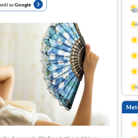
fonti su
Google
Mete