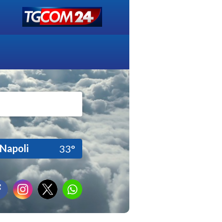
Napoli
33°