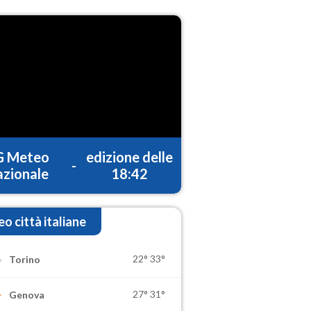
G Meteo
edizione delle
-
zionale
18:42
o città italiane
22°
33°
Torino
27°
31°
Genova