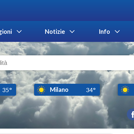
ioni
Notizie
Info
Milano
35°
34°