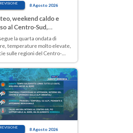
REVISIONE
8 Agosto 2026
eo, weekend caldo e
so al Centro-Sud,
porali sui rilievi
segue la quarta ondata di
ore, temperature molto elevate,
ie sulle regioni del Centro-
 Nuovi temporali di calore sulle
e montuose
REVISIONE
8 Agosto 2026