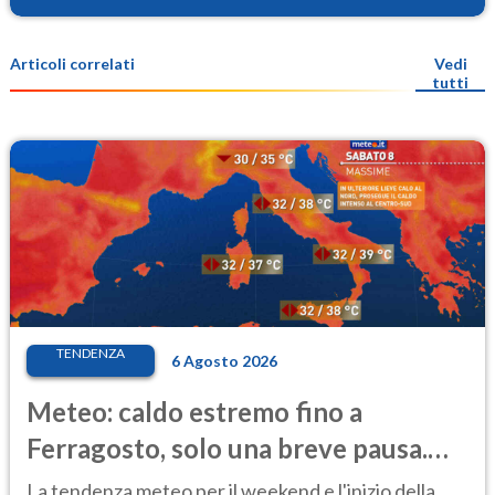
Articoli correlati
Vedi
tutti
TENDENZA
6 Agosto 2026
Meteo: caldo estremo fino a
Ferragosto, solo una breve pausa.
Ecco dove
La tendenza meteo per il weekend e l'inizio della