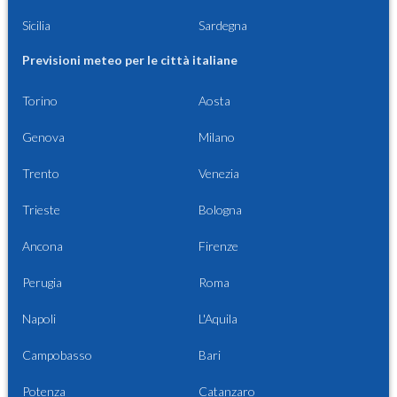
Sicilia
Sardegna
Previsioni meteo per le città italiane
Torino
Aosta
Genova
Milano
Trento
Venezia
Trieste
Bologna
Ancona
Firenze
Perugia
Roma
Napoli
L'Aquila
Campobasso
Bari
Potenza
Catanzaro