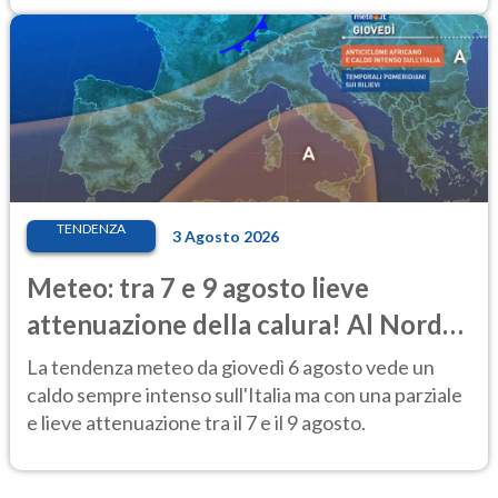
TENDENZA
3 Agosto 2026
Meteo: tra 7 e 9 agosto lieve
attenuazione della calura! Al Nord
rischio temporali
La tendenza meteo da giovedì 6 agosto vede un
caldo sempre intenso sull'Italia ma con una parziale
e lieve attenuazione tra il 7 e il 9 agosto.