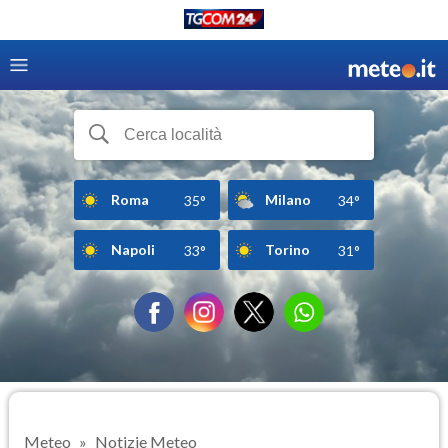
Roma
Milano
35°
34°
Napoli
Torino
33°
31°
Meteo
Notizie Meteo