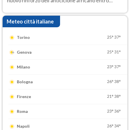
nuovo rinforzo dell’anticiclone africano entro
Ferragosto
Meteo città italiane
25°
37°
Torino
25°
31°
Genova
23°
37°
Milano
26°
38°
Bologna
21°
38°
Firenze
23°
36°
Roma
26°
34°
Napoli