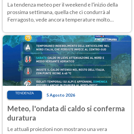
Ecco dove
La tendenza meteo per il weekend e l'inizio della
prossima settimana, quella che ci condurrà al
Ferragosto, vede ancora temperature molto
elevate
TENDENZA
5 Agosto 2026
Meteo, l'ondata di caldo si conferma
duratura
Le attuali proiezioni non mostrano una vera