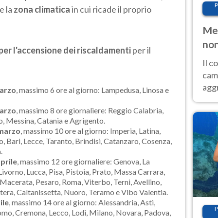
P
e la
zona climatica
in cui ricade il proprio
Met
non
per l'accensione dei riscaldamenti
per il
Il 
cam
aggr
marzo
, massimo 6 ore al giorno: Lampedusa, Linosa e
risc
marzo
, massimo 8 ore giornaliere: Reggio Calabria,
cal
o, Messina, Catania e Agrigento.
Fer
 marzo
, massimo 10 ore al giorno: Imperia, Latina,
, Bari, Lecce, Taranto, Brindisi, Catanzaro, Cosenza,
.
prile
, massimo 12 ore giornaliere: Genova, La
Livorno, Lucca, Pisa, Pistoia, Prato, Massa Carrara,
, Macerata, Pesaro, Roma, Viterbo, Terni, Avellino,
atera, Caltanissetta, Nuoro, Teramo e Vibo Valentia.
ile
, massimo 14 ore al giorno: Alessandria, Asti,
P
Como, Cremona, Lecco, Lodi, Milano, Novara, Padova,