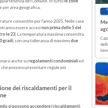
appartenenza del Comune. In tutto
le zone
ise per area geografica.
P
rature consentite per l'anno 2025. Nelle case
Met
potranno essere accesi
non prima delle 5 del
ago
tro le 23
. La temperatura massima consentita
ai 
Cal
0 gradi
, con una tolleranza di massimo
due
dell
temp
inte
rmarsi anche su
regolamenti condominiali
ed
tre
, che possono presentare regole più
ione dei riscaldamenti per il
one
ndo si possono accendere i riscaldamenti
,