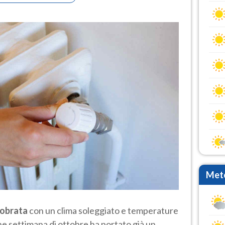
Mete
tobrata
con un clima soleggiato e temperature
fine settimana di ottobre ha portato già un