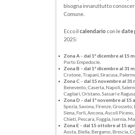
bisogna innanzitutto conoscer
Comune.
Ecco il
calendario
con le
date 
2025:
Zona A
–
dal 1° dicembre al 15 
Porto Empedocle.
Zona B
–
dal 1° dicembre al 31 
Crotone, Trapani, Siracusa, Palerm
Zona C
–
dal 15 novembre al 31
Benevento, Caserta, Napoli, Salerno
Cagliari, Oristano, Sassari e Ragusa
Zona D
–
dal 1° novembre al 15 a
Spezia, Savona, Firenze, Grosseto, 
Siena, Forlì, Ancona, Ascoli Piceno
Chieti, Pescara, Foggia, Isernia, M
Zona E
–
dal 15 ottobre al 15 apr
Aosta, Biella, Bergamo, Brescia, 