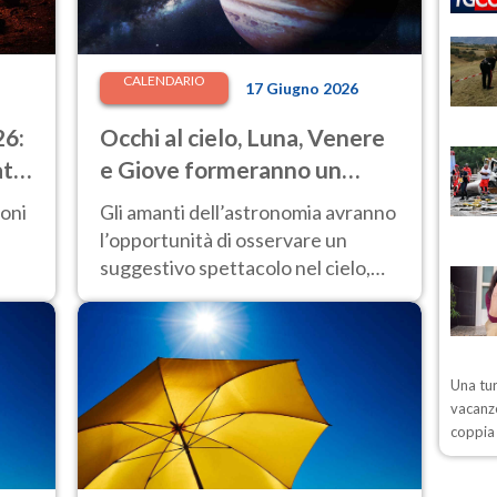
CALENDARIO
17 Giugno 2026
26:
Occhi al cielo, Luna, Venere
ate
e Giove formeranno un
suggestivo triangolo
ioni
Gli amanti dell’astronomia avranno
luminoso: ecco quando
l’opportunità di osservare un
suggestivo spettacolo nel cielo,
con la Luna, Venere e Giove
protagonisti di una rara
configurazione celeste.
Una tur
vacanze
coppia 