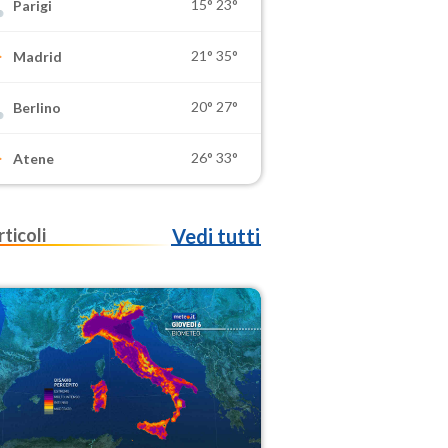
15°
23°
Parigi
21°
35°
Madrid
20°
27°
Berlino
26°
33°
Atene
rticoli
Vedi tutti