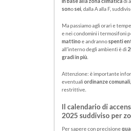
in base alla zona climatica
di 
son
o
sei
, dalla A alla F, suddiv
Ma passiamo agli orari e tempe
e nei condomini i termosifoni 
mattino
e andranno
spenti en
all’interno degli ambienti è di
2
gradi in più
.
Attenzione: è importante info
eventuali
ordinanze comunali
restrittive.
Il calendario di accens
2025 suddiviso per z
Per sapere con precisione
qua