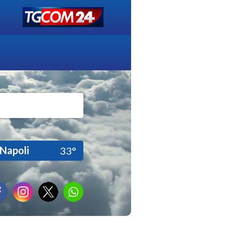
Napoli
33°