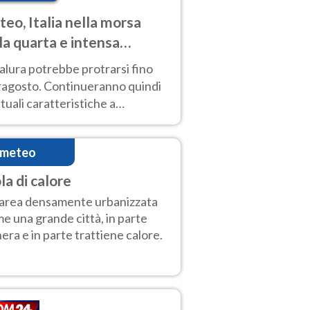
eo, Italia nella morsa
la quarta e intensa
ata di caldo
alura potrebbe protrarsi fino
ragosto. Continueranno quindi
ttuali caratteristiche a
inare le prossime giornate:
o estremo e temporali di calore
imeteo
la di calore
area densamente urbanizzata
e una grande città, in parte
era e in parte trattiene calore.