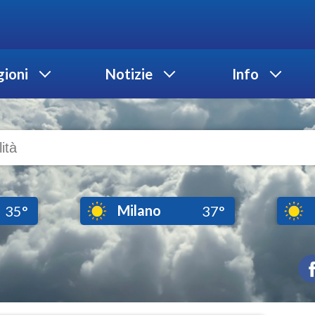
ioni
Notizie
Info
Milano
35°
37°