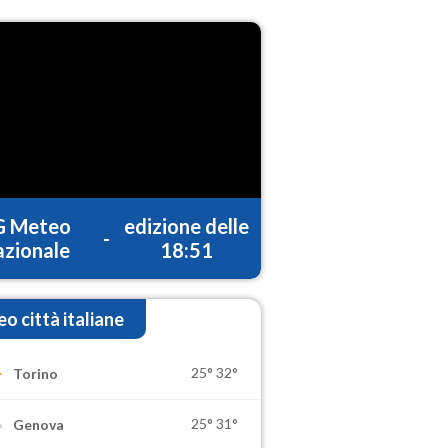
G Meteo
edizione delle
-
zionale
18:51
o città italiane
25°
32°
Torino
25°
31°
Genova