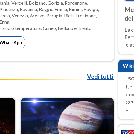
bania, Vercelli, Bolzano, Gorizia, Pordenone,
Met
iacenza, Ravenna, Reggio Emilia, Rimini, Rovigo,
cenza, Venezia, Arezzo, Perugia, Rieti, Frosinone,
del
Enna.
ond
orario o temperatura: Cuneo, Belluno e Trento.
La c
Fer
WhatsApp
le a
dom
cald
Wik
Vedi tutti
Iso
Un’
com
gen
...