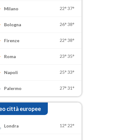
22°
37°
Milano
26°
38°
Bologna
22°
38°
Firenze
23°
35°
Roma
25°
33°
Napoli
27°
31°
Palermo
o città europee
12°
22°
Londra