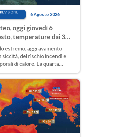
REVISIONE
6 Agosto 2026
eo, oggi giovedì 6
sto, temperature dai 33
40 gradi
do estremo, aggravamento
a siccità, del rischio incendi e
orali di calore. La quarta
nsa ondata di calore non dà
gua e durerà fino Ferragosto