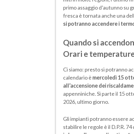
primo assaggio d’autunno su gran
fresca è tornata anche una del
si potranno accendere i term
Quando si accendono
Orari e temperature
Ci siamo: presto si potranno a
calendario è
mercoledì 15 ott
all’accensione dei riscaldame
appenniniche. Si parte il 15 ott
2026, ultimo giorno.
Gli impianti potranno essere ac
stabilire le regole è il D.P.R. 7