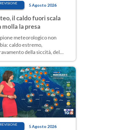
REVISIONE
5 Agosto 2026
eo, il caldo fuori scala
 molla la presa
copione meteorologico non
bia: caldo estremo,
avamento della siccità, del
hio incendi e temporali di
ore. Nessun cambiamento fino
ragosto
REVISIONE
5 Agosto 2026