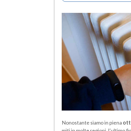
Nonostante siamo in piena
ot
miti in molte regioni, l’ultimo 