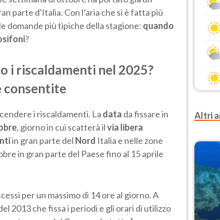
 parte d'Italia. Con l’aria che si è fatta più
le domande più tipiche della stagione:
quando
osifoni
?
 i riscaldamenti nel 2025?
 consentite
ccendere i riscaldamenti. La
data
da fissare in
Altri a
obre
, giorno in cui scatterà il
via libera
nti
in gran parte del
Nord
Italia e nelle zone
obre in gran parte del Paese fino al 15 aprile
cessi per un massimo di 14 ore al giorno. A
4 del 2013
che fissa i periodi e gli orari di utilizzo