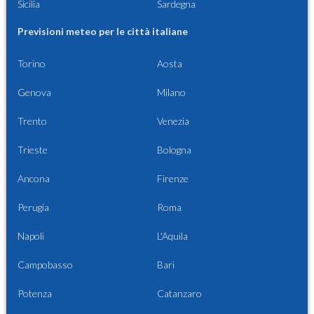
Sicilia
Sardegna
Previsioni meteo per le città italiane
Torino
Aosta
Genova
Milano
Trento
Venezia
Trieste
Bologna
Ancona
Firenze
Perugia
Roma
Napoli
L'Aquila
Campobasso
Bari
Potenza
Catanzaro