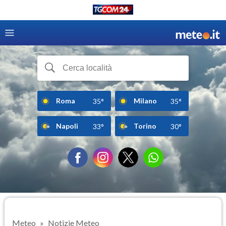
Roma
Milano
35°
35°
Napoli
Torino
33°
30°
Meteo
Notizie Meteo