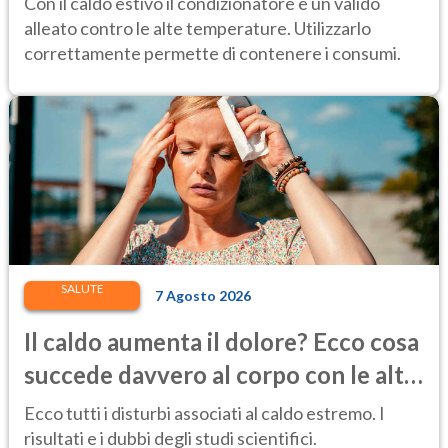
Con il caldo estivo il condizionatore è un valido
alleato contro le alte temperature. Utilizzarlo
correttamente permette di contenere i consumi.
SALUTE
7 Agosto 2026
Il caldo aumenta il dolore? Ecco cosa
succede davvero al corpo con le alte
temperature
Ecco tutti i disturbi associati al caldo estremo. I
risultati e i dubbi degli studi scientifici.