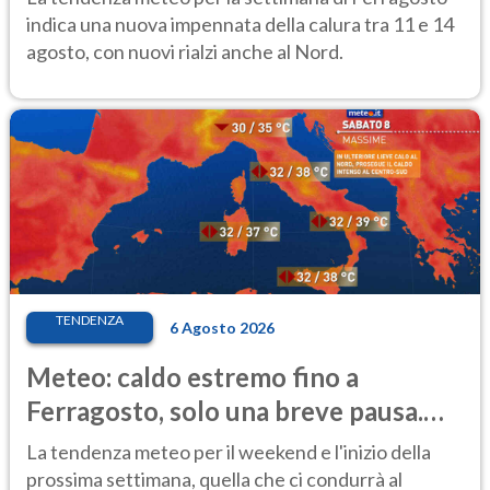
indica una nuova impennata della calura tra 11 e 14
agosto, con nuovi rialzi anche al Nord.
TENDENZA
6 Agosto 2026
Meteo: caldo estremo fino a
Ferragosto, solo una breve pausa.
Ecco dove
La tendenza meteo per il weekend e l'inizio della
prossima settimana, quella che ci condurrà al