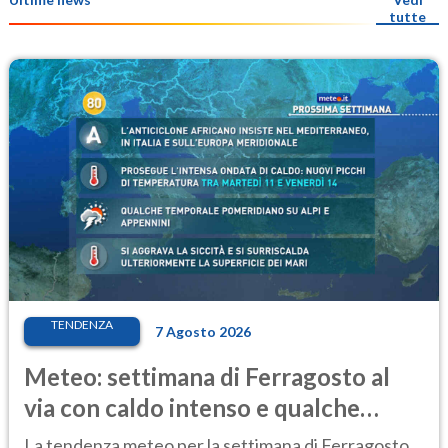
tutte
TENDENZA
7 Agosto 2026
Meteo: settimana di Ferragosto al
via con caldo intenso e qualche
temporale
La tendenza meteo per la settimana di Ferragosto