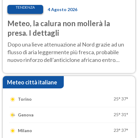
TENDENZA
4 Agosto 2026
Meteo, la calura non mollerà la
presa. I dettagli
Dopo una lieve attenuazione al Nord grazie ad un
flusso di aria leggermente più fresca, probabile
nuovo rinforzo dell’anticiclone africano entro
Ferragosto
Meteo città italiane
25°
37°
Torino
25°
31°
Genova
23°
37°
Milano