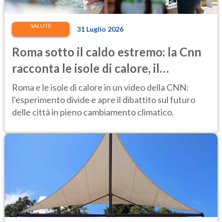
SALUTE
31 Luglio 2026
Roma sotto il caldo estremo: la Cnn
racconta le isole di calore, il
progetto di piazza Risorgimento al
Roma e le isole di calore in un video della CNN:
banco di prova
l'esperimento divide e apre il dibattito sul futuro
delle città in pieno cambiamento climatico.