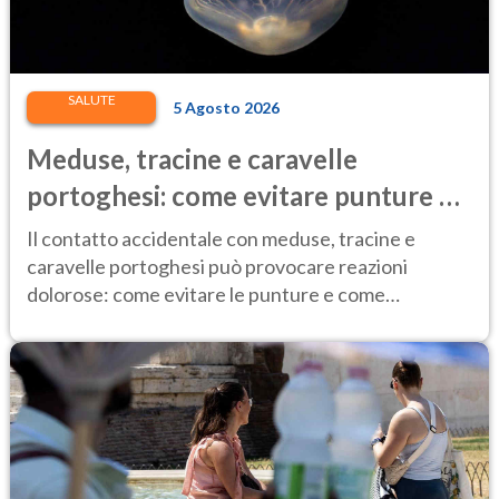
SALUTE
5 Agosto 2026
Meduse, tracine e caravelle
portoghesi: come evitare punture e
cosa fare in caso di contatto
Il contatto accidentale con meduse, tracine e
caravelle portoghesi può provocare reazioni
dolorose: come evitare le punture e come
comportarsi.