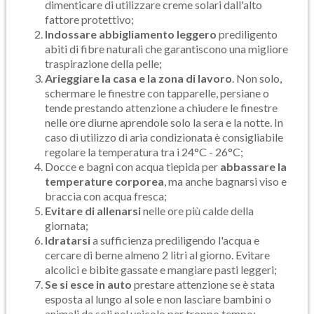
dimenticare di utilizzare creme solari dall'alto
fattore protettivo;
Indossare abbigliamento leggero
prediligento
abiti di fibre naturali che garantiscono una migliore
traspirazione della pelle;
Arieggiare la casa e la zona di lavoro
. Non solo,
schermare le finestre con tapparelle, persiane o
tende prestando attenzione a chiudere le finestre
nelle ore diurne aprendole solo la sera e la notte. In
caso di utilizzo di aria condizionata è consigliabile
regolare la temperatura tra i 24°C - 26°C;
Docce e bagni con acqua tiepida per
abbassare la
temperature corporea
, ma anche bagnarsi viso e
braccia con acqua fresca;
Evitare di allenarsi
nelle ore più calde della
giornata;
Idratarsi
a sufficienza prediligendo l'acqua e
cercare di berne almeno 2 litri al giorno. Evitare
alcolici e bibite gassate e mangiare pasti leggeri;
Se si esce in auto
prestare attenzione se è stata
esposta al lungo al sole e non lasciare bambini o
animali da soli nel veicolo per troppo tempo;