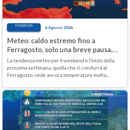
TENDENZA
6 Agosto 2026
Meteo: caldo estremo fino a
Ferragosto, solo una breve pausa.
Ecco dove
La tendenza meteo per il weekend e l'inizio della
prossima settimana, quella che ci condurrà al
Ferragosto, vede ancora temperature molto
elevate