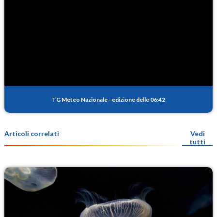
TG Meteo Nazionale
-
edizione delle 06:42
Articoli correlati
Vedi
tutti