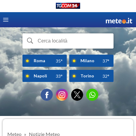
Roma
Milano
35°
37°
Napoli
Torino
33°
32°
Meteo
Notizie Meteo