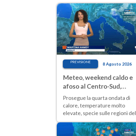
PREVISIONE
8 Agosto 2026
Meteo, weekend caldo e
afoso al Centro-Sud,
temporali sui rilievi
Prosegue la quarta ondata di
calore, temperature molto
elevate, specie sulle regioni del
Centro-Sud. Nuovi temporali di
calore sulle aree montuose