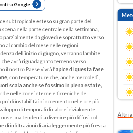
fonti su
Google
Mete
ice subtropicale esteso su gran parte del
 scena nella parte centrale della settimana,
lo parzialmente da giovedì e soprattutto verso
rno al cambio del mese nelle regioni
ndenza dell’inizio di giugno, verranno lambite
he che avrà riguadagnato terreno verso
o il nostro Paese vivrà l’
apice di questa fase
ione
, con temperature che, anche mercoledì,
fuori scala anche se fossimo in piena estate,
rd e nelle zone interne e tirreniche del
o’ di instabilità in incremento nelle ore più
sviluppo di temporali di calore inizialmente
Altri a
uose, ma tendenti a divenire più diffusi col
e di infiltrazioni di aria leggermente più fresca