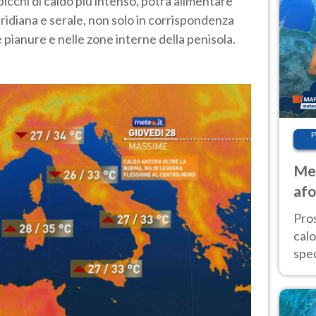
 picchi di caldo più intenso, potrà alimentare
idiana e serale, non solo in corrispondenza
ne pianure e nelle zone interne della penisola.
P
Met
afo
tem
Pro
cal
spec
Sud.
are