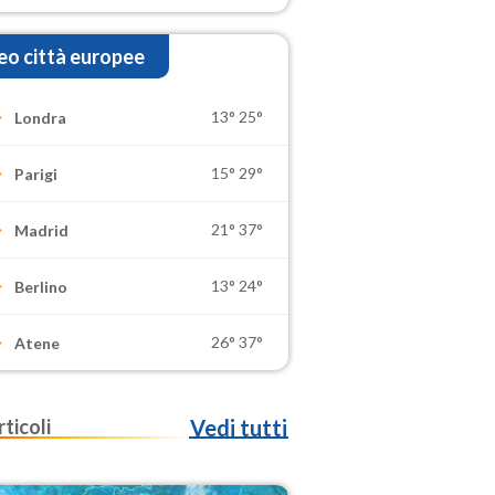
o città europee
13°
25°
Londra
15°
29°
Parigi
21°
37°
Madrid
13°
24°
Berlino
26°
37°
Atene
rticoli
Vedi tutti