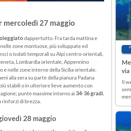
r mercoledì 27 maggio
oleggiato
dappertutto. Fra tarda mattina e
nelle zone montuose, più sviluppate ed
P
esci o isolati temporali su Alpi centro-orientali,
 veneta, Lombardia orientale, Appennino
Met
e nelle zone interne della Sicilia orientale.
via
eni alla sera su parte della pianura Padana
cal
Il w
più stabili o in ulteriore lieve aumento con
sem
tagione; punte massime intorno ai
34-36 gradi
.
ment
rinforzi di brezza.
fino
calo
 giovedì 28 maggio