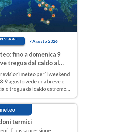
REVISIONE
7 Agosto 2026
eo: fino a domenica 9
ve tregua dal caldo al
d! Altrove calura e afa
revisioni meteo per il weekend
'8-9 agosto vede una breve e
iale tregua dal caldo estremo
Nord mentre altrove persistono
radi.
imeteo
cloni termici
temi di bassa pressione