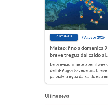
PREVISIONE
7 Agosto 2026
Meteo: fino a domenica 9
breve tregua dal caldo al
Nord! Altrove calura e af
Le previsioni meteo per il wee
dell'8-9 agosto vede una breve
parziale tregua dal caldo estr
al Nord mentre altrove persist
40 gradi.
Ultime news