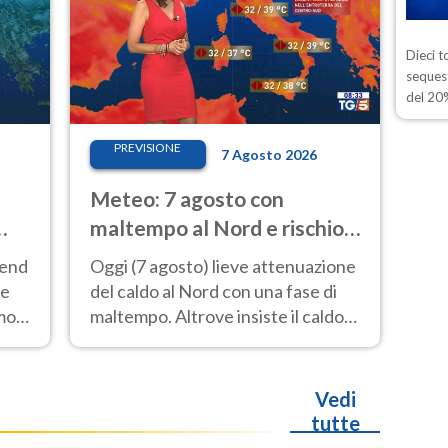
Dieci t
sequest
del 20%
PREVISIONE
7 Agosto 2026
Meteo: 7 agosto con
maltempo al Nord e rischio
a
nubifragi. Altrove caldo
kend
Oggi (7 agosto) lieve attenuazione
estremo
 e
del caldo al Nord con una fase di
emo
maltempo. Altrove insiste il caldo
ono
estremo con picchi di 40°C. Le
previsioni
Vedi
tutte