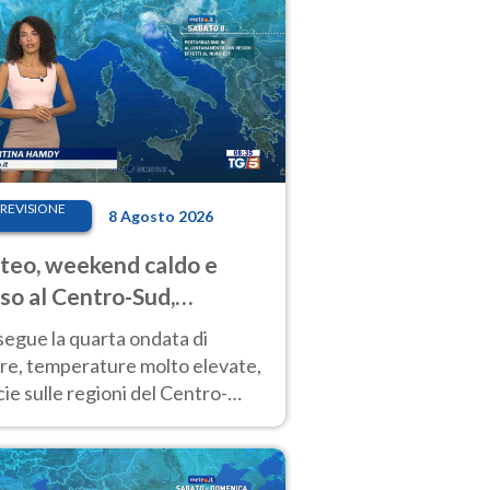
REVISIONE
8 Agosto 2026
eo, weekend caldo e
so al Centro-Sud,
porali sui rilievi
segue la quarta ondata di
ore, temperature molto elevate,
ie sulle regioni del Centro-
 Nuovi temporali di calore sulle
e montuose