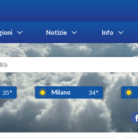
ioni
Notizie
Info
Milano
35°
34°