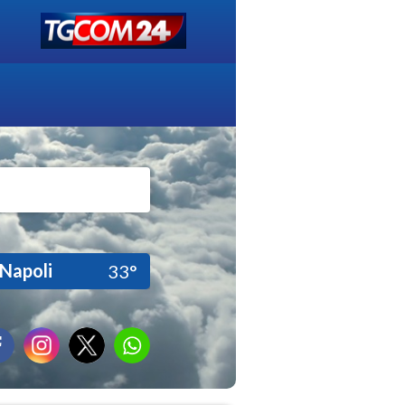
Napoli
33°