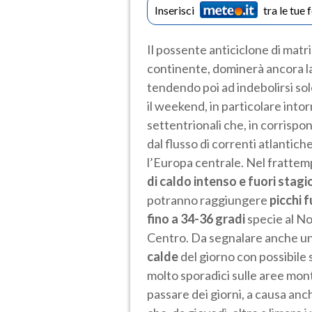
Inserisci
tra le tue 
Il possente anticiclone di matr
continente, dominerà ancora la
tendendo poi ad indebolirsi so
il weekend, in particolare into
settentrionali che, in corrispo
dal flusso di correnti atlantic
l’Europa centrale. Nel frattemp
di caldo intenso e fuori stag
potranno raggiungere
picchi 
fino a 34-36 gradi
specie al No
Centro. Da segnalare anche un p
calde
del giorno con possibile 
molto sporadici sulle aree mont
passare dei giorni, a causa anch