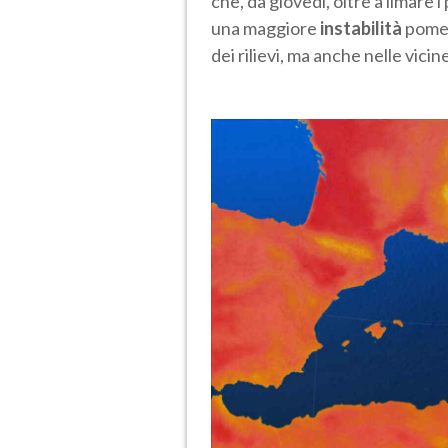
che, da giovedì, oltre a limare i
una maggiore
instabilità
pomer
dei rilievi, ma anche nelle vici