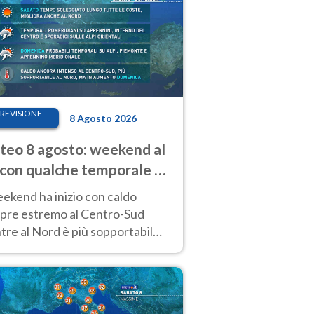
REVISIONE
8 Agosto 2026
eo 8 agosto: weekend al
 con qualche temporale e
do estremo al Centro-Sud
eekend ha inizio con caldo
pre estremo al Centro-Sud
re al Nord è più sopportabile
 a domenica 9. Temporali di
re sui rilievi.