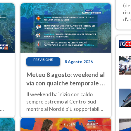
(de
ris
d'ar
PREVISIONE
8 Agosto 2026
Meteo 8 agosto: weekend al
via con qualche temporale e
caldo estremo al Centro-Sud
Il weekend ha inizio con caldo
sempre estremo al Centro-Sud
mentre al Nord è più sopportabile
fino a domenica 9. Temporali di
calore sui rilievi.