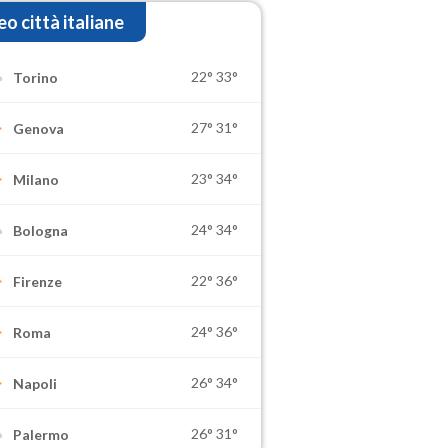
o città italiane
22°
33°
Torino
27°
31°
Genova
23°
34°
Milano
24°
34°
Bologna
22°
36°
Firenze
24°
36°
Roma
26°
34°
Napoli
26°
31°
Palermo