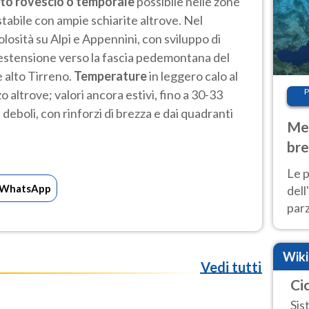
ato rovescio o temporale
possibile nelle zone
tabile con ampie schiarite altrove. Nel
osità su Alpi e Appennini, con sviluppo di
e estensione verso la fascia pedemontana del
 alto Tirreno.
Temperature
in leggero calo al
P
zo altrove; valori ancora estivi, fino a 30-33
deboli, con rinforzi di brezza e dai quadranti
Met
bre
Nor
Le p
WhatsApp
dell
parz
al 
40 g
Wik
Vedi tutti
Ci
Sis